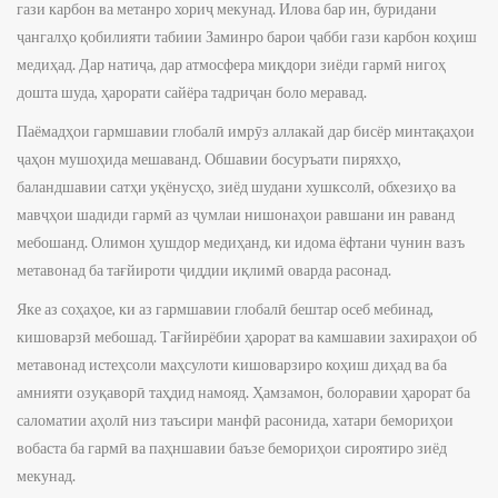
гази карбон ва метанро хориҷ мекунад. Илова бар ин, буридани
ҷангалҳо қобилияти табиии Заминро барои ҷабби гази карбон коҳиш
медиҳад. Дар натиҷа, дар атмосфера миқдори зиёди гармӣ нигоҳ
дошта шуда, ҳарорати сайёра тадриҷан боло меравад.
Паёмадҳои гармшавии глобалӣ имрӯз аллакай дар бисёр минтақаҳои
ҷаҳон мушоҳида мешаванд. Обшавии босуръати пиряхҳо,
баландшавии сатҳи уқёнусҳо, зиёд шудани хушксолӣ, обхезиҳо ва
мавҷҳои шадиди гармӣ аз ҷумлаи нишонаҳои равшани ин раванд
мебошанд. Олимон ҳушдор медиҳанд, ки идома ёфтани чунин вазъ
метавонад ба тағйироти ҷиддии иқлимӣ оварда расонад.
Яке аз соҳаҳое, ки аз гармшавии глобалӣ бештар осеб мебинад,
кишоварзӣ мебошад. Тағйирёбии ҳарорат ва камшавии захираҳои об
метавонад истеҳсоли маҳсулоти кишоварзиро коҳиш диҳад ва ба
амнияти озуқаворӣ таҳдид намояд. Ҳамзамон, болоравии ҳарорат ба
саломатии аҳолӣ низ таъсири манфӣ расонида, хатари бемориҳои
вобаста ба гармӣ ва паҳншавии баъзе бемориҳои сироятиро зиёд
мекунад.