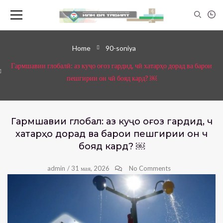
Home
90-soniya
Гармшавии глобалӣ: аз куҷо оғоз гардид, чӣ хатарҳо дорад ва барои
пешгирии он чӣ бояд кард? ￼
Гармшавии глобалӣ: аз куҷо оғоз гардид, чӣ
хатарҳо дорад ва барои пешгирии он чӣ
бояд кард? ￼
admin
/
31 мая, 2026
No Comments