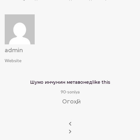
admin
Website
Шумо инчунин метавонед
like this
90-soniya
Огоҳӣ!