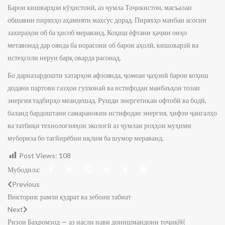
Барои кишварҳои кӯҳистонӣ, аз ҷумла Тоҷикистон, масъалаи
обшавии пиряхҳо аҳамияти махсус дорад. Пиряхҳо манбаи асосии
захираҳои об ба ҳисоб мераванд. Коҳиш ёфтани ҳаҷми онҳо
метавонад дар оянда ба норасоии об барои аҳолӣ, кишоварзӣ ва
истеҳсоли неруи барқ оварда расонад.
Бо дарназардошти хатарҳои афзоянда, ҷомеаи ҷаҳонӣ барои коҳиш
додани партови газҳои гулхонаӣ ва истифодаи манбаъҳои тозаи
энергия тадбирҳо меандешад. Рушди энергетикаи офтобӣ ва бодӣ,
баланд бардоштани самаранокии истифодаи энергия, ҳифзи ҷангалҳо
ва татбиқи технологияҳои экологӣ аз ҷумлаи роҳҳои муҳими
мубориза бо тағйирёбии иқлим ба шумор мераванд.
Post Views:
108
Мубодила:
Previous
Виктория: рамзи қудрат ва зебоии табиат
Next
Ризои Баҳромзод — аз насли нави донишмандони тоҷик￼