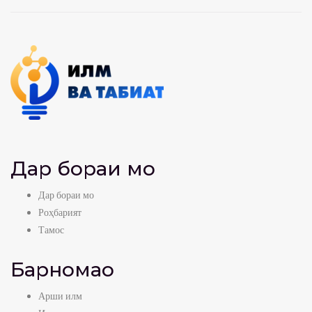
Дар бораи мо
Дар бораи мо
Роҳбарият
Тамос
Барномаҳо
Арши илм