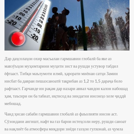
Дар даҳсолаҳои охир масъалаи гармшавии глобалӣ ба яке аз
мавзӯъҳои муҳимтарини муҳити зист ва рушди устувор табдил
ёфтааст. Тибқи маълумоти илмӣ, ҳарорати миёнаи сатҳи Замин
нисбат ба давраи пешазсаноатӣ тақрибан аз 1,2 то 1,5 дараҷа боло
рафтааст. Гарчанде ин рақам дар назари аввал чандон калон набошад
ҳам, таъсири он ба табиат, иқтисод ва зиндагии инсонҳо хеле ҷиддӣ
мебошад.
Чанд ҳисаи сабаби гармшавии глобалӣ аз фаъолияти инсон аст.
Сӯзондани ангишт, нафт ва газ барои истеҳсоли неру, рушди саноат
ва нақлиёт ба атмосфера миқдори зиёди газҳои гулхонаӣ, аз ҷумла