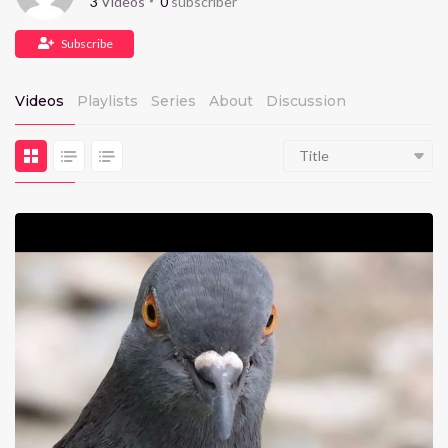
3
Videos
0
subscriber
Subscribe
Videos
Playlists
Series
About
Discussion
Title