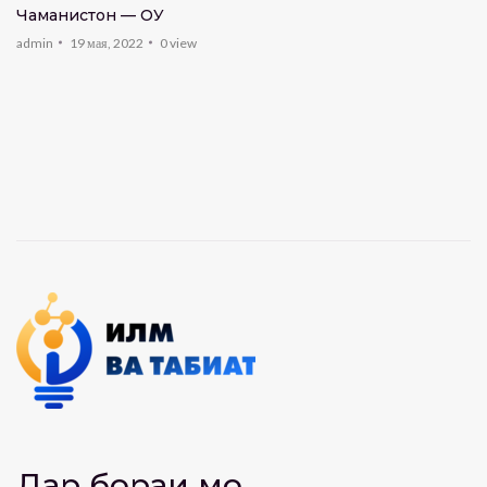
Чаманистон — ҚОҚУ
admin
19 мая, 2022
0
view
Дар бораи мо