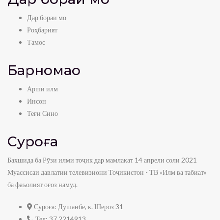
Дар бораи мо
Роҳбарият
Тамос
Барномаҳо
Арши илм
Инсон
Теғи Сино
Суроға
Бахшида ба Рӯзи илми тоҷик дар мамлакат 14 апрели соли 2021
Муассисаи давлатии телевизиони Тоҷикистон - ТВ «Илм ва табиат»
ба фаъолият оғоз намуд.
Суроға:
Душанбе, к. Шероз 31
Тел:
37 2214913