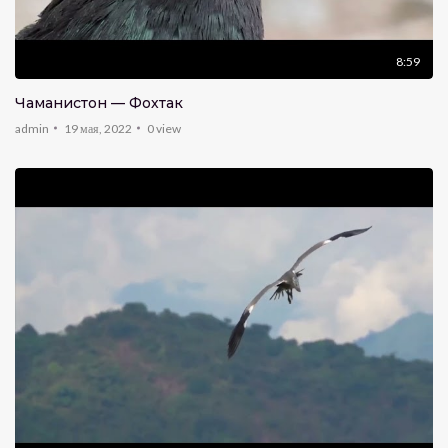
8:59
Чаманистон — Фохтак
admin
19 мая, 2022
0
view