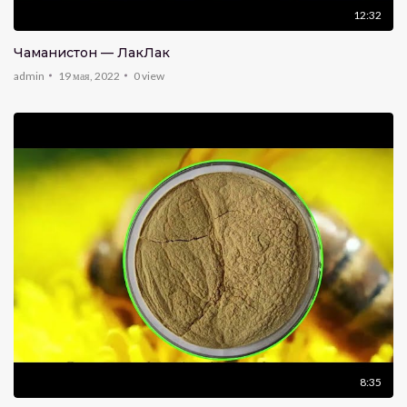
12:32
Чаманистон — ЛакЛак
admin
19 мая, 2022
0
view
8:35