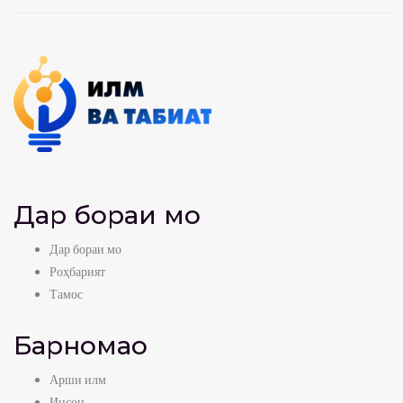
Дар бораи мо
Дар бораи мо
Роҳбарият
Тамос
Барномаҳо
Арши илм
Инсон