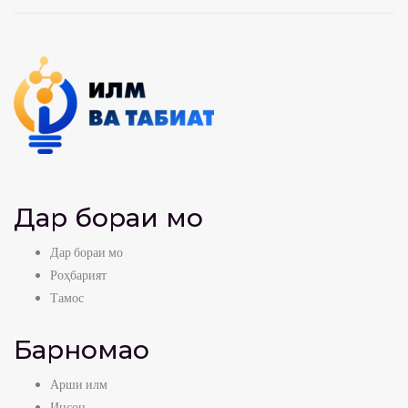
Дар бораи мо
Дар бораи мо
Роҳбарият
Тамос
Барномаҳо
Арши илм
Инсон