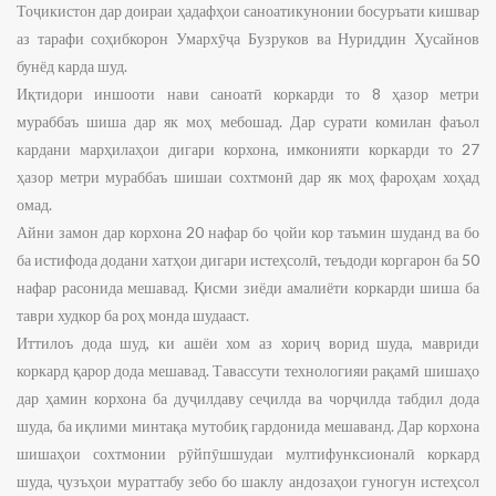
Тоҷикистон дар доираи ҳадафҳои саноатикунонии босуръати кишвар
аз тарафи соҳибкорон Умархӯҷа Бузруков ва Нуриддин Ҳусайнов
бунёд карда шуд.
Иқтидори иншооти нави саноатӣ коркарди то 8 ҳазор метри
мураббаъ шиша дар як моҳ мебошад. Дар сурати комилан фаъол
кардани марҳилаҳои дигари корхона, имконияти коркарди то 27
ҳазор метри мураббаъ шишаи сохтмонӣ дар як моҳ фароҳам хоҳад
омад.
Айни замон дар корхона 20 нафар бо ҷойи кор таъмин шуданд ва бо
ба истифода додани хатҳои дигари истеҳсолӣ, теъдоди коргарон ба 50
нафар расонида мешавад. Қисми зиёди амалиёти коркарди шиша ба
таври худкор ба роҳ монда шудааст.
Иттилоъ дода шуд, ки ашёи хом аз хориҷ ворид шуда, мавриди
коркард қарор дода мешавад. Тавассути технологияи рақамӣ шишаҳо
дар ҳамин корхона ба дуҷилдаву сеҷилда ва чорҷилда табдил дода
шуда, ба иқлими минтақа мутобиқ гардонида мешаванд. Дар корхона
шишаҳои сохтмонии рӯйпӯшшудаи мултифунксионалӣ коркард
шуда, ҷузъҳои мураттабу зебо бо шаклу андозаҳои гуногун истеҳсол