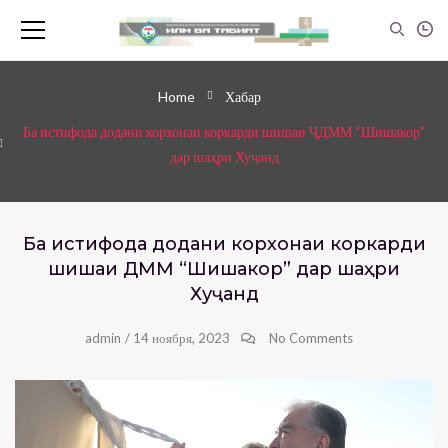
Home
Хабар
Ба истифода додани корхонаи коркарди шишаи ҶДММ “Шишакор”
дар шаҳри Хуҷанд
Ба истифода додани корхонаи коркарди
шишаи ҶДММ “Шишакор” дар шаҳри
Хуҷанд
admin
/
14 ноября, 2023
No Comments