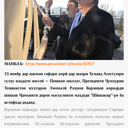
МАНБАЪ:
http://www.president.tj/node/31917
15 ноябр дар идомаи сафари корӣ дар шаҳри Хуҷанд Асосгузори
сулҳу ваҳдати миллӣ — Пешвои миллат, Президенти Ҷумҳурии
Тоҷикистон муҳтарам Эмомалӣ Раҳмон Корхонаи коркарди
шишаи Ҷамъияти дорои масъулияти маҳдуди “Шишакор”-ро ба
истифода доданд.
Корхонаи коркарди шиша дар асоси дастуру супоришҳои Сарвари
давлат муҳтарам Эмомалӣ Раҳмон ба истиқболи шоистаи ҷашни
умумимиллии 35-солагии Истиқлоли давлатии Ҷумҳурии