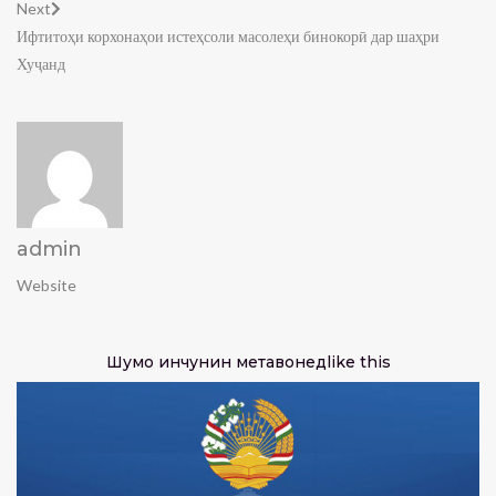
Next
Ифтитоҳи корхонаҳои истеҳсоли масолеҳи бинокорӣ дар шаҳри
Хуҷанд
admin
Website
Шумо инчунин метавонед
like this