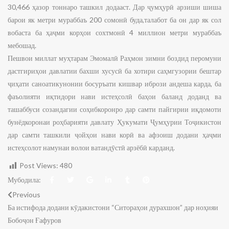
30,466 ҳазор тоннаро ташкил додааст. Дар ҷумҳурӣ арзиши шиша
барои як метри мураббаъ 200 сомонӣ буда,талабот ба он дар як сол
вобаста ба ҳаҷми корҳои сохтмонӣ 4 миллион метри мураббаъ
мебошад.
Пешвои миллат муҳтарам Эмомалӣ Раҳмон зимни боздид перомуни
дастгириҳои давлатии бахши хусусӣ ба хотири саҳмгузории бештар
ҷиҳати саноатикунонии босуръати кишвар ибрози андеша карда, ба
фаъолияти иқтидори нави истеҳсолӣ баҳои баланд доданд ва
ташаббуси созандагии соҳибкоронро дар самти пайгирии иқдомоти
бунёдкоронаи роҳбарияти давлату Ҳукумати Ҷумҳурии Тоҷикистон
дар самти ташкили ҷойҳои нави корӣ ва афзоиш додани ҳаҷми
истеҳсолот намунаи волои ватандӯстӣ арзёбӣ карданд.
Post Views:
480
Мубодила:
Previous
Ба истифода додани кӯдакистони “Ситораҳои дурахшон” дар ноҳияи
Бобоҷон Ғафуров