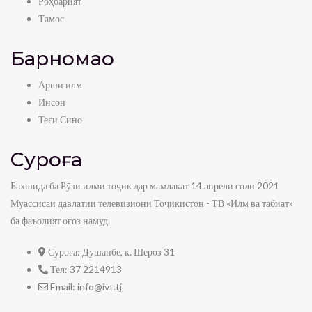
Роҳбарият
Тамос
Барномаҳо
Арши илм
Инсон
Теғи Сино
Суроға
Бахшида ба Рӯзи илми тоҷик дар мамлакат 14 апрели соли 2021
Муассисаи давлатии телевизиони Тоҷикистон - ТВ «Илм ва табиат»
ба фаъолият оғоз намуд.
Суроға:
Душанбе, к. Шероз 31
Тел:
37 2214913
Email:
info@ivt.tj