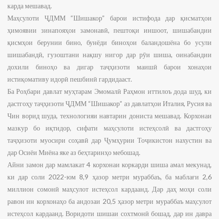
карда мешавад.
Маҳсулоти ҶДММ “Шишакор” барои истифода дар қисматҳои
ҳимоявии зинапояҳои замонавӣ, пештоқи иншоот, шишабандии
қисмҳои берунии бино, бунёди биноҳои баландошёна бо усули
шишабандӣ, гузоштани нақшу нигор дар рӯи шиша, оинабандии
дохили биноҳо ва дигар таҷҳизоти маишӣ барои хонаҳои
истиқомативу идорӣ пешбинӣ гардидааст.
Ба Роҳбари давлат муҳтарам Эмомалӣ Раҳмон иттилоъ дода шуд, ки
дастгоҳу таҷҳизоти ҶДММ “Шишакор” аз давлатҳои Италия, Русия ва
Чин ворид шуда, технологияи навтарин дониста мешавад. Корхонаи
мазкур бо иқтидор, сифати маҳсулоти истеҳсолӣ ва дастгоҳу
таҷҳизоти муосири соҳавӣ дар Ҷумҳурии Тоҷикистон нахустин ва
дар Осиёи Миёна яке аз беҳтаринҳо мебошад.
Айни замон дар мамлакат 4 корхонаи коркарди шиша амал мекунад,
ки дар соли 2022-юм 8,9 ҳазор метри мураббаъ, ба маблағи 2,6
миллион сомонӣ маҳсулот истеҳсол кардаанд. Дар даҳ моҳи соли
равон ин корхонаҳо ба андозаи 20,5 ҳазор метри мураббаъ маҳсулот
истеҳсол кардаанд. Воридоти шишаи сохтмонӣ бошад, дар ин давра