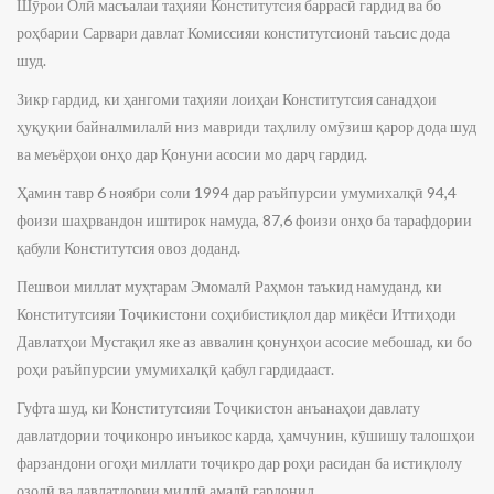
Шӯрои Олӣ масъалаи таҳияи Конститутсия баррасӣ гардид ва бо
роҳбарии Сарвари давлат Комиссияи конститутсионӣ таъсис дода
шуд.
Зикр гардид, ки ҳангоми таҳияи лоиҳаи Конститутсия санадҳои
ҳуқуқии байналмилалӣ низ мавриди таҳлилу омӯзиш қарор дода шуд
ва меъёрҳои онҳо дар Қонуни асосии мо дарҷ гардид.
Ҳамин тавр 6 ноябри соли 1994 дар раъйпурсии умумихалқӣ 94,4
фоизи шаҳрвандон иштирок намуда, 87,6 фоизи онҳо ба тарафдории
қабули Конститутсия овоз доданд.
Пешвои миллат муҳтарам Эмомалӣ Раҳмон таъкид намуданд, ки
Конститутсияи Тоҷикистони соҳибистиқлол дар миқёси Иттиҳоди
Давлатҳои Мустақил яке аз аввалин қонунҳои асосие мебошад, ки бо
роҳи раъйпурсии умумихалқӣ қабул гардидааст.
Гуфта шуд, ки Конститутсияи Тоҷикистон анъанаҳои давлату
давлатдории тоҷиконро инъикос карда, ҳамчунин, кӯшишу талошҳои
фарзандони огоҳи миллати тоҷикро дар роҳи расидан ба истиқлолу
озодӣ ва давлатдории миллӣ амалӣ гардонид.