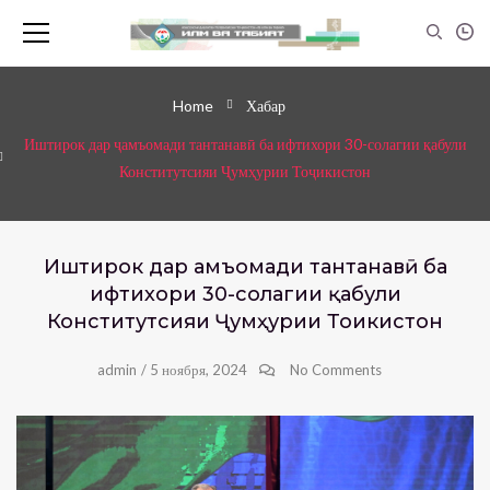
Home
Хабар
Иштирок дар ҷамъомади тантанавӣ ба ифтихори 30-солагии қабули
Конститутсияи Ҷумҳурии Тоҷикистон
Иштирок дар ҷамъомади тантанавӣ ба
ифтихори 30-солагии қабули
Конститутсияи Ҷумҳурии Тоҷикистон
admin
/
5 ноября, 2024
No Comments