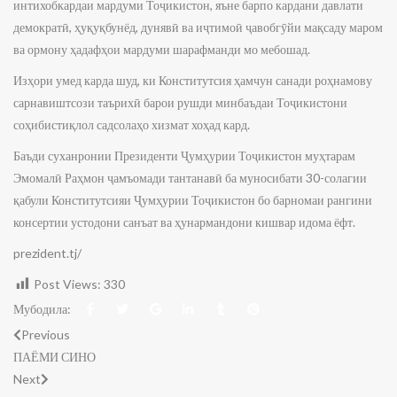
интихобкардаи мардуми Тоҷикистон, яъне барпо кардани давлати
демократӣ, ҳуқуқбунёд, дунявӣ ва иҷтимоӣ ҷавобгӯйи мақсаду маром
ва ормону ҳадафҳои мардуми шарафманди мо мебошад.
Изҳори умед карда шуд, ки Конститутсия ҳамчун санади роҳнамову
сарнавиштсози таърихӣ барои рушди минбаъдаи Тоҷикистони
соҳибистиқлол садсолаҳо хизмат хоҳад кард.
Баъди суханронии Президенти Ҷумҳурии Тоҷикистон муҳтарам
Эмомалӣ Раҳмон ҷамъомади тантанавӣ ба муносибати 30-солагии
қабули Конститутсияи Ҷумҳурии Тоҷикистон бо барномаи рангини
консертии устодони санъат ва ҳунармандони кишвар идома ёфт.
prezident.tj/
Post Views:
330
Мубодила:
Previous
ПАЁМИ СИНО
Next