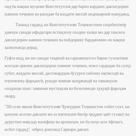
оид ба нақши муҳими Конститутсия дар барпо кардани давлатдории
навини тоҷикон ва расидан ба ваҳдати миллӣ андешаронӣ намуданд.
Таъкид гардид, ки Конститутсияи Тоҷикистони соҳибихтиёр
ҳамчун санади ифодагари истиқлолу озодии халқи мо дар таъсиси
давлатдории навини тоҷикон ва пойдориву бардавомии он нақши
ҳалкунанда дорад.
Гуфта шуд, ки ин санади таърихӣ ва сарнавиштсоз барои гузоштани
асосҳои аркони давлатдории навини тоҷикон, ноил гардидан ба сулҳу
субот, ваҳдати миллӣ, дастовардҳои бузурги сиёсиву иқтисодӣ ва
иҷтимоиву фарҳангӣ, рушди ҷомеаи шаҳрвандӣ ва ташаккули
озодонаи шахс заминаи мустаҳкам ва боэътимоди ҳуқуқӣ фароҳам
овард.
“30 соли амали Конститутсияи Ҷумҳурии Тоҷикистон собит сохт, ки
қонуни асосии давлати мо аз имтиҳони бисёр ҷиддии ҳаёт гузашт ва
дурустии мақсаду вазифаҳо ва арзишҳое, ки ба онҳо асос ёфтааст,
исбот гардид”, -иброз доштанд Сарвари давлат.