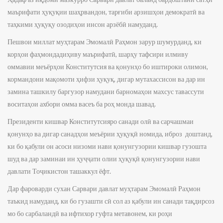
маърифати ҳуқуқии шаҳрвандон, тарғиби арзишҳои демократӣ ва
таҳкими ҳуқуқу озодиҳои инсон арзёбӣ намуданд.
Пешвои миллат муҳтарам Эмомалӣ Раҳмон зарур шумурданд, ки
корҳои фаҳмондадиҳиву маърифатӣ, шарҳу тафсири илмиву
оммавии меъёрҳои Конститутсия ва қонунҳо бо иштироки олимон,
кормандони мақомоти ҳифзи ҳуқуқ, дигар мутахассисон ва дар ин
замина ташкилу баргузор намудани барномаҳои махсус тавассути
воситаҳои ахбори омма васеъ ба роҳ монда шавад.
Президенти кишвар Конститутсияро санади олӣ ва сарчашмаи
қонунҳо ва дигар санадҳои меъёрии ҳуқуқӣ номида, иброз доштанд,
ки бо қабули он асоси низоми нави қонунгузории кишвар гузошта
шуд ва дар заминаи ин ҳуҷҷати олии ҳуқуқӣ қонунгузории нави
давлати Тоҷикистон ташаккул ёфт.
Дар фароварди сухан Сарвари давлат муҳтарам Эмомалӣ Раҳмон
таъкид намуданд, ки бо гузашти сӣ сол аз қабули ин санади тақдирсоз
мо бо сарбаландӣ ва ифтихор гуфта метавонем, ки роҳи