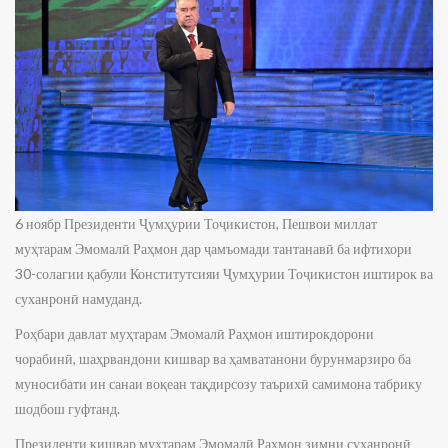
6 ноябр Президенти Ҷумҳурии Тоҷикистон, Пешвои миллат
муҳтарам Эмомалӣ Раҳмон дар ҷамъомади тантанавӣ ба ифтихори
30-солагии қабули Конститутсияи Ҷумҳурии Тоҷикистон иштирок ва
суханронӣ намуданд.
Роҳбари давлат муҳтарам Эмомалӣ Раҳмон иштирокдорони
чорабинӣ, шаҳрвандони кишвар ва ҳамватанони бурунмарзиро ба
муносибати ин санаи воқеан тақдирсозу таърихӣ самимона табрику
шодбош гуфтанд.
Президенти кишвар муҳтарам Эмомалӣ Раҳмон зимни суханронӣ