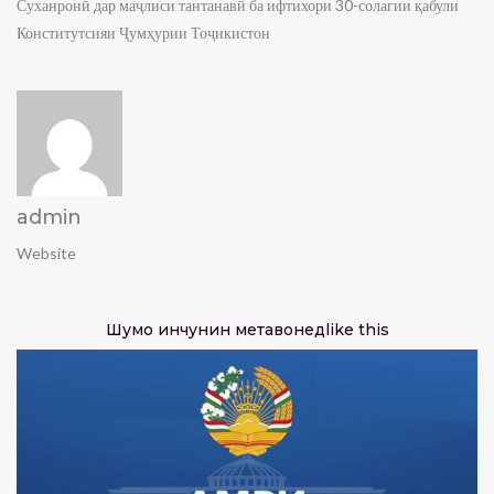
Суханронӣ дар маҷлиси тантанавӣ ба ифтихори 30-солагии қабули
Конститутсияи Ҷумҳурии Тоҷикистон
admin
Website
Шумо инчунин метавонед
like this