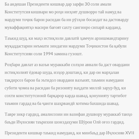
Ба андешаи Президенти кишвар дар зарфи 30 соли амали
Конститутсия кишвари мо роҳи ниҳоят душворро тай намуд ва
мардуми тоҷик барои расидан ба ин рӯзҳои босаодат ва дастоварду
муваффақиятҳо масири бағоят сахту сангинро сипарӣ карданд.
Таъкид шуд, ки маҳз истиқлоли давлатӣ ҳамчун арзишмандтарину
муқаддастарин неъмати зиндагии мардуми Тоҷикистон ба қабули
Конститутсияи соли 1994 замина гузошт.
Роҳбари давлат аз вазъи мураккаби солҳои аввали ба даст овардани
истиқлолият ёдовар шуда, изҳор доштанд, ки дар он марҳалаи
тақдирсоз барои ба эътидол овардани вазъият, таъмин намудани
суботи ҷомеа ва расидан ба ризоияту ваҳдати миллӣ зарур буд, ки
сохти конститутсионӣ барқарор карда шавад, қонунияту тартибот
таъмин гардад ва ба ҷанги шаҳрвандӣ хотима бахшида шавад.
Тавре зикр гардид, амалисозии ин вазифаи душвору мураккаб танҳо
баъди Иҷлосияи таърихии шонздаҳуми Шӯрои Олӣ оғоз гардид.
Президенти кишвар таъкид намуданд, ки минбаъд дар Иҷлосияи XVII