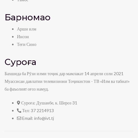
Барномаҳо
Арши илм
Инсон
Теғи Сино
Суроға
Бахшида ба Рӯзи илми тоҷик дар мамлакат 14 апрели соли 2021
Муассисаи давлатии телевизиони Тоҷикистон - ТВ «Илм ва табиат»
ба фаъолият оғоз намуд.
Суроға:
Душанбе, к. Шероз 31
Тел:
37 2214913
Email:
info@ivt.tj