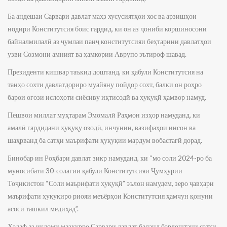
Ба андешаи Сарвари давлат маҳз хусусиятҳои хос ва арзишҳои
нодири Конститутсия боис гардид, ки он аз ҷониби коршиносони
байналмилалӣ аз ҷумлаи панҷ конститутсияи беҳтарини давлатҳои
узви Созмони амният ва ҳамкории Аврупо эътироф шавад.
Президенти кишвар таъкид доштанд, ки қабули Конститутсия на
танҳо сохти давлатдориро муайяну пойдор сохт, балки он роҳро
барои оғози ислоҳоти сиёсиву иқтисодӣ ва ҳуқуқӣ ҳамвор намуд.
Пешвои миллат муҳтарам Эмомалӣ Раҳмон изҳор намуданд, ки
амалӣ гардидани ҳуқуқу озодӣ, инчунин, вазифаҳои инсон ва
шаҳрванд ба сатҳи маърифати ҳуқуқии мардум вобастагӣ дорад.
Бинобар ин Роҳбари давлат зикр намуданд, ки “мо соли 2024-ро ба
муносибати 30-солагии қабули Конститутсияи Ҷумҳурии
Тоҷикистон “Соли маърифати ҳуқуқӣ” эълон намудем, зеро ҷавҳари
маърифати ҳуқуқиро риояи меъёрҳои Конститутсия ҳамчун қонуни
асосӣ ташкил медиҳад”.
Ҳадаф аз иқдоми мазкурро Сарвари давлат баланд бардоштани сатҳи