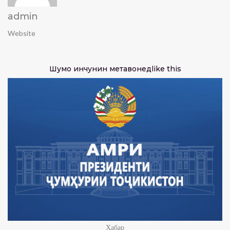
admin
Website
Шумо инчунин метавонед
like this
Хабар