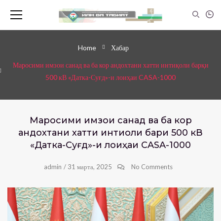
Home
Хабар
Маросими имзои санад ва ба кор андохтани хатти интиқоли барқи
500 кВ «Датка-Суғд»-и лоиҳаи CASA-1000
Маросими имзои санад ва ба кор
андохтани хатти интиқоли барқи 500 кВ
«Датка-Суғд»-и лоиҳаи CASA-1000
admin
/
31 марта, 2025
No Comments