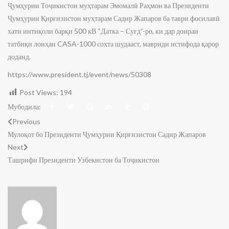
Ҷумҳурии Тоҷикистон муҳтарам Эмомалӣ Раҳмон ва Президенти
Ҷумҳурии Қирғизистон муҳтарам Садир Жапаров ба таври фосилавӣ
хати интиқоли барқи 500 кВ “Датка – Суғд”-ро, ки дар доираи
татбиқи лоиҳаи CASA-1000 сохта шудааст, мавриди истифода қарор
доданд.
https://www.president.tj/event/news/50308
Post Views:
194
Мубодила:
Previous
Мулоқот бо Президенти Ҷумҳурии Қирғизистон Садир Жапаров
Next
Ташрифи Президенти Узбекистон ба Тоҷикистон