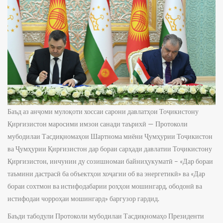
Баъд аз анҷоми мулоқоти хоссаи сарони давлатҳои Тоҷикистону
Қирғизистон маросими имзои санади таърихӣ — Протоколи
мубодилаи Тасдиқномаҳои Шартнома миёни Ҷумҳурии Тоҷикистон
ва Ҷумҳурии Қирғизистон дар бораи сарҳади давлатии Тоҷикистону
Қирғизистон, инчунин ду созишномаи байниҳукуматӣ – «Дар бораи
таъмини дастрасӣ ба объектҳои хоҷагии об ва энергетикӣ» ва «Дар
бораи сохтмон ва истифодабарии роҳҳои мошингард, ободонӣ ва
истифодаи чорроҳаи мошингард» баргузор гардид.
Баъди табодули Протоколи мубодилаи Тасдиқномаҳо Президенти