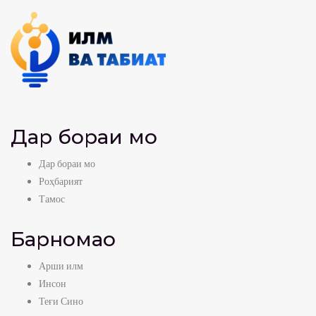
Дар бораи мо
Дар бораи мо
Роҳбарият
Тамос
Барномаҳо
Арши илм
Инсон
Теғи Сино