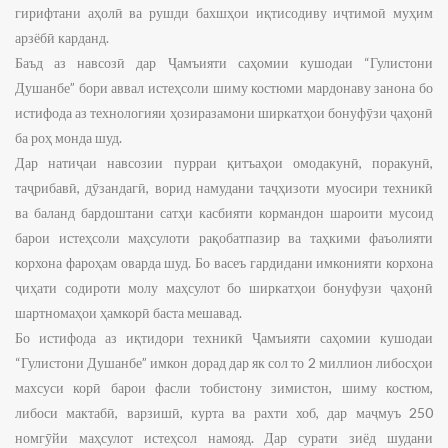
гирифтани аҳолӣ ва рушди бахшҳои иқтисодиву иҷтимоӣ муҳим
арзёбӣ карданд.
Баъд аз навсозӣ дар Ҷамъияти саҳомии кушодаи “Гулистони
Душанбе” бори аввал истеҳсоли шиму костюми мардонаву занона бо
истифода аз технологияи ҳозиразамони ширкатҳои бонуфӯзи ҷаҳонӣ
ба роҳ монда шуд.
Дар натиҷаи навсозии пурраи қитъаҳои омодакунӣ, поракунӣ,
таҷрибавӣ, дӯзандагӣ, ворид намудани таҷҳизоти муосири техникӣ
ва баланд бардоштани сатҳи касбияти кормандон шароити мусоид
барои истеҳсоли маҳсулоти рақобатпазир ва таҳкими фаъолияти
корхона фароҳам оварда шуд. Бо васеъ гардидани имконияти корхона
ҷиҳати содироти молу маҳсулот бо ширкатҳои бонуфузи ҷаҳонӣ
шартномаҳои ҳамкорӣ баста мешавад.
Бо истифода аз иқтидори техникӣ Ҷамъияти саҳомии кушодаи
“Гулистони Душанбе” имкон дорад дар як сол то 2 миллион либосҳои
махсуси корӣ барои фасли тобистону зимистон, шиму костюм,
либоси мактабӣ, варзишӣ, курта ва рахти хоб, дар маҷмуъ 250
номгӯйи маҳсулот истеҳсол намояд. Дар сурати зиёд шудани