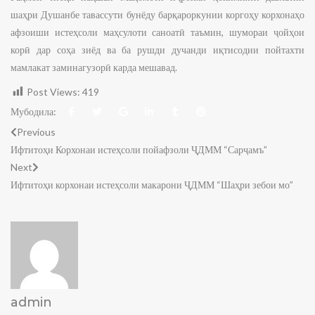
шаҳри Душанбе тавассути бунёду барқароркунии коргоҳу корхонаҳо
афзоиши истеҳсоли маҳсулоти саноатӣ таъмин, шумораи ҷойҳои
корӣ дар соҳа зиёд ва ба рушди дучанди иқтисодии пойтахти
мамлакат заминагузорӣ карда мешавад.
Post Views:
419
Мубодила:
Previous
Ифтитоҳи Корхонаи истеҳсоли пойафзоли ҶДММ “Сарҷамъ”
Next
Ифтитоҳи корхонаи истеҳсоли макарони ҶДММ “Шаҳри зебои мо”
admin