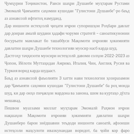
Ҷумҳурии Тоҷикистон, Раиси шаҳри Душанбе муҳтарам Рустами
Эмомалӣ Ҷамъияти саҳомии кушодаи “Гулистони Душанбе”-ро баъд
аз азнавсозӣ ифтитоҳ намуданд.
Дар иншооти истеҳсолӣ ҷиҳати иҷрои супоришҳои Роҳбари давлат
дар доираи амалӣ шудани ҳадафи чоруми стратегӣ – саноатикунонии
босуръати мамлакат бо ташаббуси Мақомоти иҷроияи ҳокимияти
давлатии шаҳри Душанбе технологияи муосир насб карда шуд.
Дастгоҳу таҷҳизоти муосири истеҳсолӣ давоми солҳои 2022-2023 аз
Ҷопон, Иёлоти Муттаҳидаи Амрико, Италия, Чин, Англия, Русия ва
Туркия ворид карда шудааст.
Баъд аз азнавсозӣ фаъолияти 3 хатти нави технологии ҳозиразамон
дар Ҷамъияти саҳомии кушодаи “Гулистони Душанбе” ба роҳ монда
шуд, ки дар онҳо пиҷакҳои мардона ва занона, шим ва куртаҳо дӯхта
мешавад.
Пешвои муаззами миллат муҳтарам Эмомалӣ Раҳмон иҷрои
нақшаҳои Мақомоти иҷроияи ҳокимияти давлатии шаҳри
Душанберо барои зиёдшавии теъдоди иншооти саноатӣ, афзоиши
истеҳсоли маҳсулоти ивазкунандаи воридот, ба ҷойи кор фаро