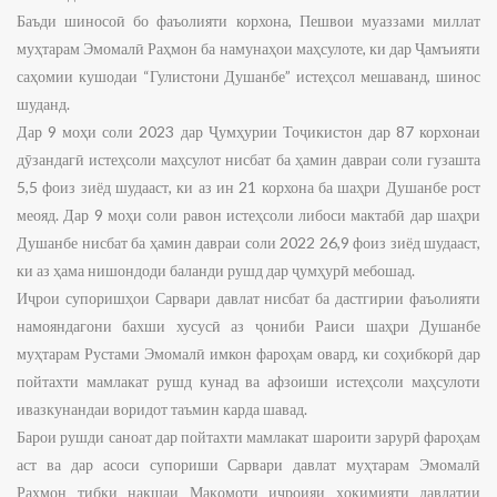
Баъди шиносоӣ бо фаъолияти корхона, Пешвои муаззами миллат
муҳтарам Эмомалӣ Раҳмон ба намунаҳои маҳсулоте, ки дар Ҷамъияти
саҳомии кушодаи “Гулистони Душанбе” истеҳсол мешаванд, шинос
шуданд.
Дар 9 моҳи соли 2023 дар Ҷумҳурии Тоҷикистон дар 87 корхонаи
дӯзандагӣ истеҳсоли маҳсулот нисбат ба ҳамин давраи соли гузашта
5,5 фоиз зиёд шудааст, ки аз ин 21 корхона ба шаҳри Душанбе рост
меояд. Дар 9 моҳи соли равон истеҳсоли либоси мактабӣ дар шаҳри
Душанбе нисбат ба ҳамин давраи соли 2022 26,9 фоиз зиёд шудааст,
ки аз ҳама нишондоди баланди рушд дар ҷумҳурӣ мебошад.
Иҷрои супоришҳои Сарвари давлат нисбат ба дастгирии фаъолияти
намояндагони бахши хусусӣ аз ҷониби Раиси шаҳри Душанбе
муҳтарам Рустами Эмомалӣ имкон фароҳам овард, ки соҳибкорӣ дар
пойтахти мамлакат рушд кунад ва афзоиши истеҳсоли маҳсулоти
ивазкунандаи воридот таъмин карда шавад.
Барои рушди саноат дар пойтахти мамлакат шароити зарурӣ фароҳам
аст ва дар асоси супориши Сарвари давлат муҳтарам Эмомалӣ
Раҳмон тибқи нақшаи Мақомоти иҷроияи ҳокимияти давлатии