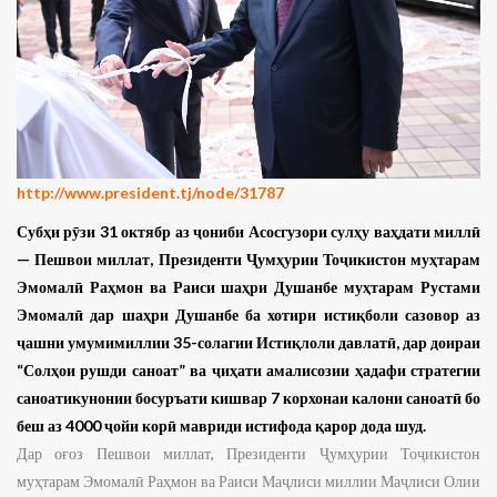
http://www.president.tj/node/31787
Субҳи рӯзи 31 октябр аз ҷониби Асосгузори сулҳу ваҳдати миллӣ
— Пешвои миллат, Президенти Ҷумҳурии Тоҷикистон муҳтарам
Эмомалӣ Раҳмон ва Раиси шаҳри Душанбе муҳтарам Рустами
Эмомалӣ дар шаҳри Душанбе ба хотири истиқболи сазовор аз
ҷашни умумимиллии 35-солагии Истиқлоли давлатӣ, дар доираи
“Солҳои рушди саноат” ва ҷиҳати амалисозии ҳадафи стратегии
саноатикунонии босуръати кишвар 7 корхонаи калони саноатӣ бо
беш аз 4000 ҷойи корӣ мавриди истифода қарор дода шуд.
Дар оғоз Пешвои миллат, Президенти Ҷумҳурии Тоҷикистон
муҳтарам Эмомалӣ Раҳмон ва Раиси Маҷлиси миллии Маҷлиси Олии