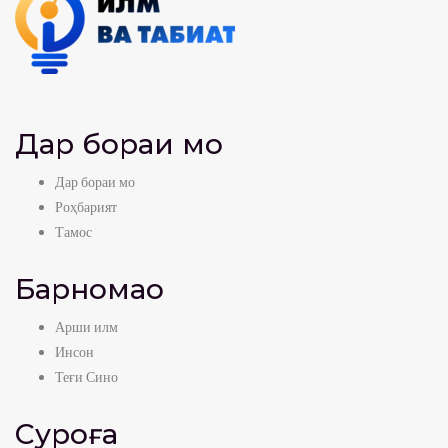
Дар бораи мо
Дар бораи мо
Роҳбарият
Тамос
Барномаҳо
Арши илм
Инсон
Теғи Сино
Суроға