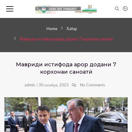
Home
Хабар
Мавриди истифода қарор додани 7 корхонаи саноатӣ
Мавриди истифода қарор додани 7
корхонаи саноатӣ
admin
/
30 октября, 2023
No Comments