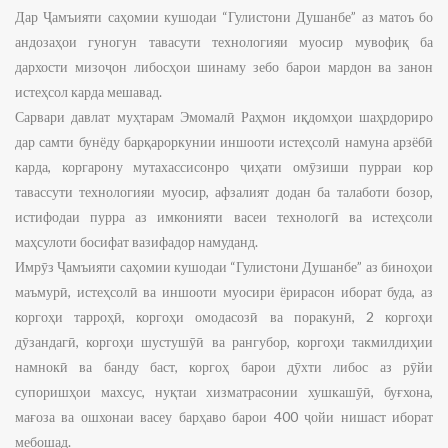
Дар Ҷамъияти саҳомии кушодаи “Гулистони Душанбе” аз матоъ бо
андозаҳои гуногун тавасути технологияи муосир мувофиқ ба
дархости мизоҷон либосҳои шинаму зебо барои мардон ва занон
истеҳсол карда мешавад.
Сарвари давлат муҳтарам Эмомалӣ Раҳмон иқдомҳои шаҳрдориро
дар самти бунёду барқароркунии иншооти истеҳсолӣ намуна арзёбӣ
карда, коргарону мутахассисонро ҷиҳати омӯзиши пурраи кор
тавассути технологияи муосир, афзалият додан ба талаботи бозор,
истифодаи пурра аз имконияти васеи технологӣ ва истеҳсоли
маҳсулоти босифат вазифадор намуданд.
Имрӯз Ҷамъияти саҳомии кушодаи “Гулистони Душанбе” аз биноҳои
маъмурӣ, истеҳсолӣ ва иншооти муосири ёрирасон иборат буда, аз
коргоҳи тарроҳӣ, коргоҳи омодасозӣ ва поракунӣ, 2 коргоҳи
дӯзандагӣ, коргоҳи шустушӯӣ ва рангубор, коргоҳи такмилдиҳии
намнокӣ ва банду баст, коргоҳ барои дӯхти либос аз рӯйи
супоришҳои махсус, нуқтаи хизматрасонии хушкашӯӣ, буғхона,
мағоза ва ошхонаи васеу барҳаво барои 400 ҷойи нишаст иборат
мебошад.