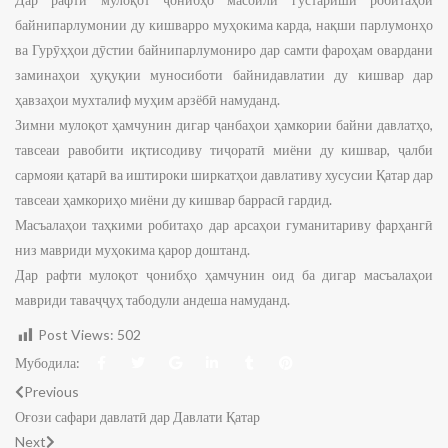
байнипарлумонии ду кишварро муҳокима карда, нақши парлумонҳо
ва Гурӯҳҳои дӯстии байнипарлумониро дар самти фароҳам овардани
заминаҳои ҳуқуқии муносиботи байнидавлатии ду кишвар дар
ҳавзаҳои мухталиф муҳим арзёбӣ намуданд.
Зимни мулоқот ҳамчунин дигар ҷанбаҳои ҳамкории байни давлатҳо,
тавсеаи равобити иқтисодиву тиҷоратӣ миёни ду кишвар, ҷалби
сармояи қатарӣ ва иштироки ширкатҳои давлативу хусусии Қатар дар
тавсеаи ҳамкориҳо миёни ду кишвар баррасӣ гардид.
Масъалаҳои таҳкими робитаҳо дар арсаҳои гуманитариву фарҳангӣ
низ мавриди муҳокима қарор доштанд.
Дар рафти мулоқот ҷонибҳо ҳамчунин оид ба дигар масъалаҳои
мавриди таваҷҷуҳ табодули андеша намуданд.
Post Views:
502
Мубодила:
Previous
Оғози сафари давлатӣ дар Давлати Қатар
Next