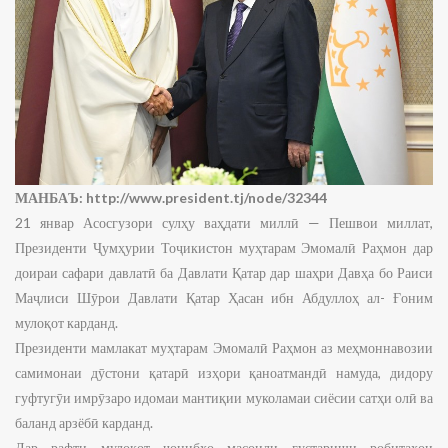
МАНБАЪ:
http://www.president.tj/node/32344
21 январ Асосгузори сулҳу ваҳдати миллӣ — Пешвои миллат,
Президенти Ҷумҳурии Тоҷикистон муҳтарам Эмомалӣ Раҳмон дар
доираи сафари давлатӣ ба Давлати Қатар дар шаҳри Давҳа бо Раиси
Маҷлиси Шӯрои Давлати Қатар Ҳасан ибн Абдуллоҳ ал- Ғоним
мулоқот карданд.
Президенти мамлакат муҳтарам Эмомалӣ Раҳмон аз меҳмоннавозии
самимонаи дӯстони қатарӣ изҳори қаноатмандӣ намуда, дидору
гуфтугӯи имрӯзаро идомаи мантиқии муколамаи сиёсии сатҳи олӣ ва
баланд арзёбӣ карданд.
Дар рафти мулоқот ҷонибҳо масоили густариши робитаҳои