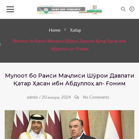
Home
Хабар
Мулоқот бо Раиси Маҷлиси Шӯрои Давлати Қатар Ҳасан ибн
Абдуллоҳ ал- Ғоним
Мулоқот бо Раиси Маҷлиси Шӯрои Давлати
Қатар Ҳасан ибн Абдуллоҳ ал- Ғоним
admin
/
20 января, 2024
No Comments