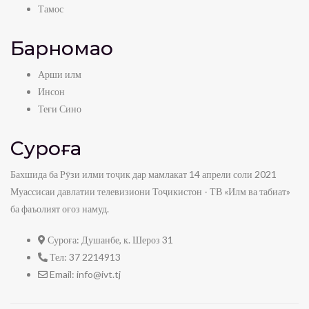
Тамос
Барномаҳо
Арши илм
Инсон
Теғи Сино
Суроға
Бахшида ба Рӯзи илми тоҷик дар мамлакат 14 апрели соли 2021
Муассисаи давлатии телевизиони Тоҷикистон - ТВ «Илм ва табиат»
ба фаъолият оғоз намуд.
Суроға:
Душанбе, к. Шероз 31
Тел:
37 2214913
Email:
info@ivt.tj