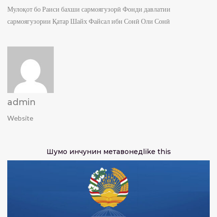
Мулоқот бо Раиси бахши сармоягузорӣ Фонди давлатии
сармоягузории Қатар Шайх Файсал ибн Сонӣ Оли Сонӣ
admin
Website
Шумо инчунин метавонед
like this