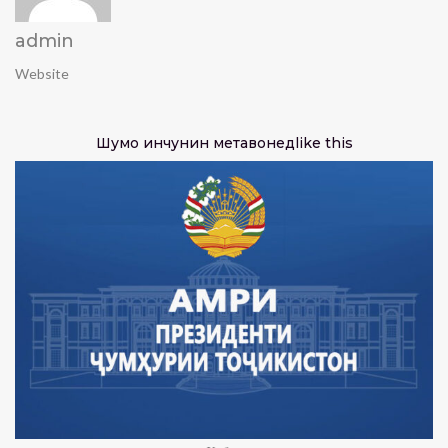
admin
Website
Шумо инчунин метавонед
like this