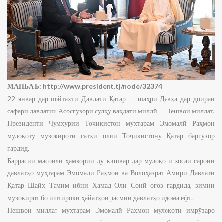
МАНБАЪ:
http://www.president.tj/node/32374
22 январ дар пойтахти Давлати Қатар — шаҳри Давҳа дар доираи
сафари давлатии Асосгузори сулҳу ваҳдати миллӣ — Пешвои миллат,
Президенти Ҷумҳурии Точикистон муҳтарам Эмомалӣ Раҳмон
мулоқоту музокироти сатҳи олии Тоҷикистону Қатар баргузор
гардид.
Баррасии масоили ҳамкории ду кишвар дар мулоқоти хосаи сарони
давлатҳо муҳтарам Эмомалӣ Раҳмон ва Волоҳазрат Амири Давлати
Қатар Шайх Тамим ибни Ҳамад Оли Сонӣ оғоз гардида, зимни
музокирот бо иштироки ҳайатҳои расмии давлатҳо идома ёфт.
Пешвои миллат муҳтарам Эмомалӣ Раҳмон мулоқоти имрӯзаро