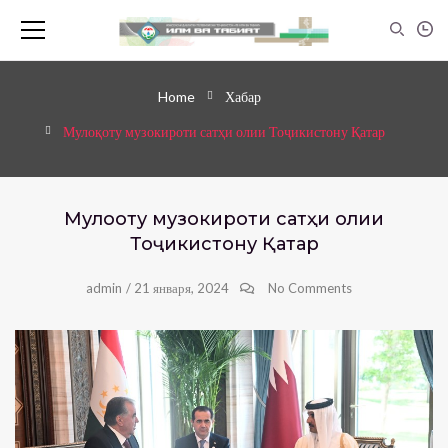
Home
Хабар
Мулоқоту музокироти сатҳи олии Тоҷикистону Қатар
Мулоқоту музокироти сатҳи олии
Тоҷикистону Қатар
admin
/
21 января, 2024
No Comments