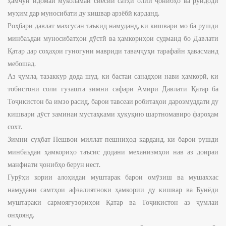
ҳамчун идомаи муколамаи сиёсии сатҳи олии ҷонибҳо ва рӯйдоди
муҳим дар муносибати ду кишвар арзёбӣ карданд.
Роҳбари давлат махсусан таъкид намуданд, ки кишвари мо ба рушди
минбаъдаи муносибатҳои дӯстӣ ва ҳамкориҳои судманд бо Давлати
Қатар дар соҳаҳои гуногуни мавриди таваҷҷуҳи тарафайн ҳавасманд
мебошад.
Аз ҷумла, тазаккур дода шуд, ки бастаи санадҳои нави ҳамкорӣ, ки
тобистони соли гузашта зимни сафари Амири Давлати Қатар ба
Тоҷикистон ба имзо расид, барои тавсеаи робитаҳои дарозмуддати ду
кишвари дӯст заминаи мустаҳками ҳукуқию шартномавиро фароҳам
сохт.
Зимни суҳбат Пешвои миллат пешниҳод карданд, ки барои рушди
минбаъдаи ҳамкориҳо таъсис додани механизмҳои нав аз доираи
манфиати ҷонибҳо берун нест.
Гурӯҳи кории алоҳидаи муштарак барои омӯзиш ва мушаххас
намудани самтҳои афзалиятноки ҳамкории ду кишвар ва Бунёди
муштараки сармоягузориҳои Қатар ва Тоҷикистон аз ҷумлаи
онҳоянд.