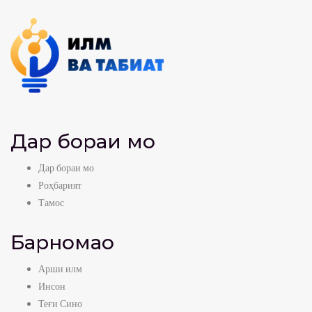
Дар бораи мо
Дар бораи мо
Роҳбарият
Тамос
Барномаҳо
Арши илм
Инсон
Теғи Сино