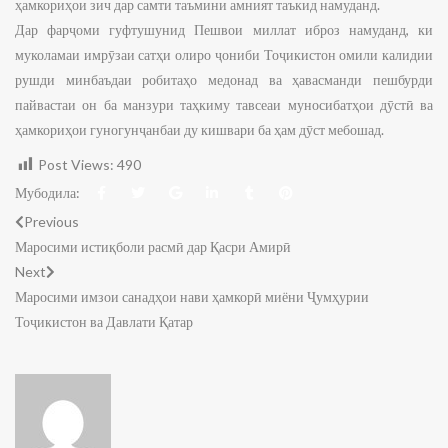
ҳамкориҳои зич дар самти таъмини амният таъкид намуданд.
Дар фарҷоми гуфтушунид Пешвои миллат иброз намуданд, ки
муколамаи имрӯзаи сатҳи олиро ҷониби Тоҷикистон омили калидии
рушди минбаъдаи робитаҳо медонад ва ҳавасманди пешбурди
пайвастаи он ба манзури таҳкиму тавсеаи муносибатҳои дӯстӣ ва
ҳамкориҳои гуногунҷанбаи ду кишвари ба ҳам дӯст мебошад.
Post Views:
490
Мубодила:
Previous
Маросими истиқболи расмӣ дар Қасри Амирӣ
Next
Маросими имзои санадҳои нави ҳамкорӣ миёни Ҷумҳурии
Тоҷикистон ва Давлати Қатар