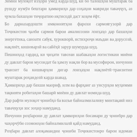
Зимни мулоқот изҳори умед карда шуд, ки бо талошҳои муштарак ба
рушду нумӯи бештари ҳамкориҳо дар соҳаҳои мавриди таваҷҷуҳ, аз
ҷумла бахшҳои тиҷоратию иқтисодӣ даст хоҳем ёфт.
Бо дарназардошти имкониятҳои фарохи сармоягузорӣ дар
Тоҷикистон ҷалби сармоя барои амалисозии лоиҳаҳо дар бахшҳои
энергетика, саноати сабук, хурокворӣ, истихроҷи маъдан ва дорусозӣ,
нақлиёт, кишоварзӣ ва сайёҳӣ зарур шумурда шуд.
Пешниҳод гардид, ки ҷиҳати тавсеаи шабакаҳои логистикии миёни
ду давлат барои мусоидат ба ҳамлу нақли бор ва мусофирон, инчунин
транзит ба кишварҳои дигар лоиҳаҳои нақлиётӣ-транзитии
муштарак роҳандозӣ карда шавад.
Ҳамкориҳо дар бахши маориф, илм ва фарҳанг аз унсурҳои муҳимми
тақвияти робитаҳои башарӣ миёни ду давлат номида шуд.
Дар рафти мулоқот ҷонибҳо ба вазъи байналмилаливу минтақавӣ низ
таваҷҷуҳи хос зоҳир намуданд.
Инчунин роҳбарони ду давлат ҳамкориҳои босамари ду ҷонибро дар
чаҳорчӯби созмонҳои байналмилалӣ қайд намуданд.
Роҳбари давлат алоқамандии ҷониби Тоҷикистонро барои идомаи