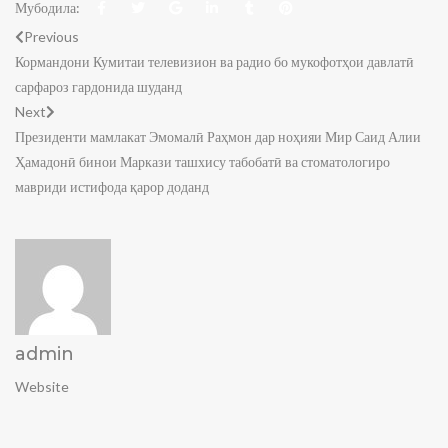
Мубодила:
Previous
Кормандони Кумитаи телевизион ва радио бо мукофотҳои давлатӣ
сарфароз гардонида шуданд
Next
Президенти мамлакат Эмомалӣ Раҳмон дар ноҳияи Мир Саид Алии
Ҳамадонӣ бинои Маркази ташхису табобатӣ ва стоматологиро
мавриди истифода қарор доданд
admin
Website