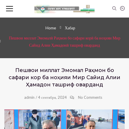
Home
Хабар
Пешвои миллат Эмомалӣ Раҳмон бо сафари корӣ ба ноҳияи Мир
Сайид Алии Ҳамадонӣ ташриф оварданд
Пешвои миллат Эмомалӣ Раҳмон бо
сафари корӣ ба ноҳияи Мир Сайид Алии
Ҳамадонӣ ташриф оварданд
admin
/
4 сентября, 2024
No Comments