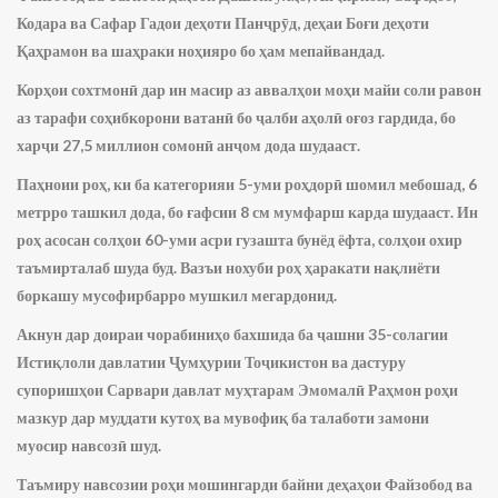
Кодара ва Сафар Гадои деҳоти Панҷрӯд, деҳаи Боғи деҳоти
Қаҳрамон ва шаҳраки ноҳияро бо ҳам мепайвандад.
Корҳои сохтмонӣ дар ин масир аз аввалҳои моҳи майи соли равон
аз тарафи соҳибкорони ватанӣ бо ҷалби аҳолӣ оғоз гардида, бо
харҷи 27,5 миллион сомонӣ анҷом дода шудааст.
Паҳноии роҳ, ки ба категорияи 5-уми роҳдорӣ шомил мебошад, 6
метрро ташкил дода, бо ғафсии 8 см мумфарш карда шудааст. Ин
роҳ асосан солҳои 60-уми асри гузашта бунёд ёфта, солҳои охир
таъмирталаб шуда буд. Вазъи нохуби роҳ ҳаракати нақлиёти
боркашу мусофирбарро мушкил мегардонид.
Акнун дар доираи чорабиниҳо бахшида ба ҷашни 35-солагии
Истиқлоли давлатии Ҷумҳурии Тоҷикистон ва дастуру
супоришҳои Сарвари давлат муҳтарам Эмомалӣ Раҳмон роҳи
мазкур дар муддати кутоҳ ва мувофиқ ба талаботи замони
муосир навсозӣ шуд.
Таъмиру навсозии роҳи мошингарди байни деҳаҳои Файзобод ва