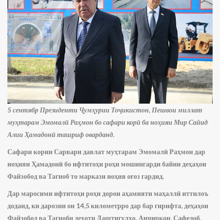
5 сентябр Президенти Ҷумҳурии Тоҷикистон, Пешвои миллат
муҳтарам Эмомалӣ Раҳмон бо сафари корӣ ба ноҳияи Мир Сайид
Алии Ҳамадонӣ ташриф оварданд.
Сафари кории Сарвари давлат муҳтарам Эмомалӣ Раҳмон дар
ноҳияи Ҳамадонӣ бо ифтитоҳи роҳи мошингарди байни деҳаҳои
Файзобод ва Тагноб то маркази ноҳия оғоз гардид.
Дар маросими ифтитоҳи роҳи дорои аҳамияти маҳаллӣ иттилоъ
доданд, ки дарозии он 14,5 километрро дар бар гирифта, деҳаҳои
Файзобод ва Тагноби деҳоти Даштигулҳо, Анҷиркон, Сафедоб,