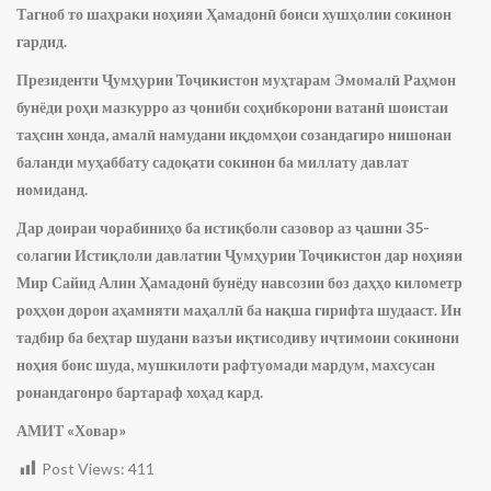
Тагноб то шаҳраки ноҳияи Ҳамадонӣ боиси хушҳолии сокинон
гардид.
Президенти Ҷумҳурии Тоҷикистон муҳтарам Эмомалӣ Раҳмон
бунёди роҳи мазкурро аз ҷониби соҳибкорони ватанӣ шоистаи
таҳсин хонда, амалӣ намудани иқдомҳои созандагиро нишонаи
баланди муҳаббату садоқати сокинон ба миллату давлат
номиданд.
Дар доираи чорабиниҳо ба истиқболи сазовор аз ҷашни 35-
солагии Истиқлоли давлатии Ҷумҳурии Тоҷикистон дар ноҳияи
Мир Сайид Алии Ҳамадонӣ бунёду навсозии боз даҳҳо километр
роҳҳои дорои аҳамияти маҳаллӣ ба нақша гирифта шудааст. Ин
тадбир ба беҳтар шудани вазъи иқтисодиву иҷтимоии сокинони
ноҳия боис шуда, мушкилоти рафтуомади мардум, махсусан
ронандагонро бартараф хоҳад кард.
АМИТ «Ховар»
Post Views:
411