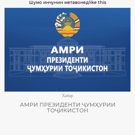
Шумо инчунин метавонед
like this
Хабар
АМРИ ПРЕЗИДЕНТИ ҶУМҲУРИИ
ТОҶИКИСТОН