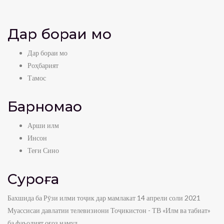
Дар бораи мо
Дар бораи мо
Роҳбарият
Тамос
Барномаҳо
Арши илм
Инсон
Теғи Сино
Суроға
Бахшида ба Рӯзи илми тоҷик дар мамлакат 14 апрели соли 2021
Муассисаи давлатии телевизиони Тоҷикистон - ТВ «Илм ва табиат»
ба фаъолият оғоз намуд.