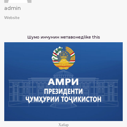
admin
Website
Шумо инчунин метавонед
like this
Хабар