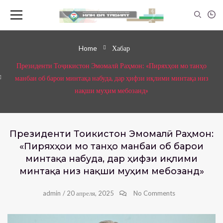
Home
Хабар
Президенти Тоҷикистон Эмомалӣ Раҳмон: «Пиряхҳои мо танҳо
манбаи об барои минтақа набуда, дар ҳифзи иқлими минтақа низ
нақши муҳим мебозанд»
Президенти Тоҷикистон Эмомалӣ Раҳмон:
«Пиряхҳои мо танҳо манбаи об барои
минтақа набуда, дар ҳифзи иқлими
минтақа низ нақши муҳим мебозанд»
admin
/
20 апреля, 2025
No Comments