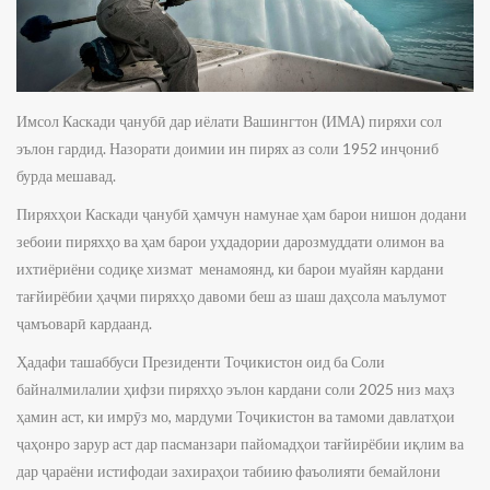
Имсол Каскади ҷанубӣ дар иёлати Вашингтон (ИМА) пиряхи сол
эълон гардид. Назорати доимии ин пирях аз соли 1952 инҷониб
бурда мешавад.
Пиряхҳои Каскади ҷанубӣ ҳамчун намунае ҳам барои нишон додани
зебоии пиряхҳо ва ҳам барои уҳдадории дарозмуддати олимон ва
ихтиёриёни содиқе хизмат менамоянд, ки барои муайян кардани
тағйирёбии ҳаҷми пиряхҳо давоми беш аз шаш даҳсола маълумот
ҷамъоварӣ кардаанд.
Ҳадафи ташаббуси Президенти Тоҷикистон оид ба Соли
байналмилалии ҳифзи пиряхҳо эълон кардани соли 2025 низ маҳз
ҳамин аст, ки имрӯз мо, мардуми Тоҷикистон ва тамоми давлатҳои
ҷаҳонро зарур аст дар пасманзари пайомадҳои тағйирёбии иқлим ва
дар ҷараёни истифодаи захираҳои табиию фаъолияти бемайлони