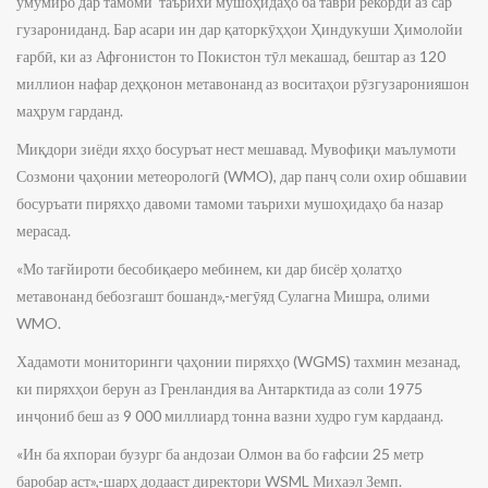
умумиро дар тамоми таърихи мушоҳидаҳо ба таври рекордӣ аз сар
гузарониданд. Бар асари ин дар қаторкӯҳҳои Ҳиндукуши Ҳимолойи
ғарбӣ, ки аз Афғонистон то Покистон тӯл мекашад, бештар аз 120
миллион нафар деҳқонон метавонанд аз воситаҳои рӯзгузаронияшон
маҳрум гарданд.
Миқдори зиёди яхҳо босуръат нест мешавад. Мувофиқи маълумоти
Созмони ҷаҳонии метеорологӣ (WMO), дар панҷ соли охир обшавии
босуръати пиряхҳо давоми тамоми таърихи мушоҳидаҳо ба назар
мерасад.
«Мо тағйироти бесобиқаеро мебинем, ки дар бисёр ҳолатҳо
метавонанд бебозгашт бошанд»,-мегӯяд Сулагна Мишра, олими
WMO.
Хадамоти мониторинги ҷаҳонии пиряхҳо (WGMS) тахмин мезанад,
ки пиряхҳои берун аз Гренландия ва Антарктида аз соли 1975
инҷониб беш аз 9 000 миллиард тонна вазни худро гум кардаанд.
«Ин ба яхпораи бузург ба андозаи Олмон ва бо ғафсии 25 метр
баробар аст»,-шарҳ додааст директори WSML Михаэл Земп.