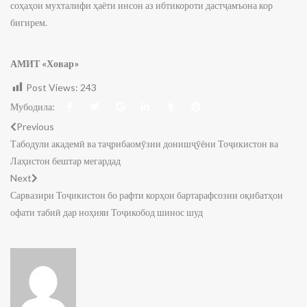
соҳаҳои мухталифи ҳаёти инсон аз ибтикороти дастҷамъона кор
бигирем.
АМИТ
«Ховар»
Post Views:
243
Мубодила:
Previous
Табодули академӣ ва таҷрибаомӯзии донишҷӯёни Тоҷикистон ва
Лаҳистон бештар мегардад
Next
Сарвазири Тоҷикистон бо рафти корҳои бартарафсозии оқибатҳои
офати табиӣ дар ноҳияи Тоҷикобод шинос шуд