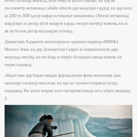
ночиз ба назар мерасад, вале бояд ба ҳисоб гирифт, ки ҳар як
миллиметр метавонад сабаби обхезӣ дар маҳалҳое гардад, ки дар онҳо
аз 200 то 300 ҳазор нафар истиқомат менамоянд. Обхезӣ метавонад
мардумро аз ризқу рӯзӣ маҳрум карда, онҳоро маҷбур намояд, ки аз
як ҷо ба ҷои дигар муҳоҷират кунанд.
Директори Хадамоти мониторинги ҷаҳонии пиряхҳо (WSML)
Михаэл Земп, ки дар Донишгоҳи Сюрих аз пиряхшиносӣ дарс
медиҳад, мегӯяд, ки мо бояд аз имрӯз ба ҷаҳоне омода шавем, ки
пирях надорад.
«Вақте ман дар бораи ояндаи фарзандонам фикр менамоям, ман
ҷаҳонеро тасаввур мекунам, ки дар он эҳтимол пиряхҳо вуҷуд
надоранд. Ин ҳолат воқеан хеле нигаронкунанда аст»,-иброз медорад
ӯ.