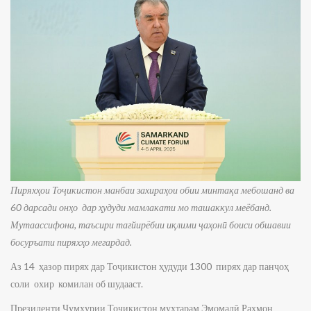
Пиряхҳои Тоҷикистон манбаи захираҳои обии минтақа мебошанд ва
60 дарсади онҳо дар ҳудуди мамлакати мо ташаккул меёбанд.
Мутаассифона, таъсири тағйирёбии иқлими ҷаҳонӣ боиси обшавии
босуръати пиряхҳо мегардад.
Аз 14 ҳазор пирях дар Тоҷикистон ҳудуди 1300 пирях дар панҷоҳ
соли охир комилан об шудааст.
Президенти Ҷумҳурии Тоҷикистон муҳтарам Эмомалӣ Раҳмон