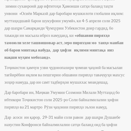
зимни суханронӣ дар ифтитоҳи Ҳамоиши сатҳи баланд таҳти
унвони «Осиёи Марказӣ дар баробари мушкилоти глобалии иқлим:
муттаҳидшавӣ барои шукуфоии умумӣ», ки 4-5 апрели соли 2025
дар шаҳри Самарқанди Ҷумҳурии Узбекистон доир гардид, бо
таъкиди ин масъала иброз намуданд, ки
«обшавии пиряхҳо
тамоюли хеле ташвишовар аст, зеро пиряхҳои мо танҳо манбаи
об барои минтақа набуда, дар ҳифзи иқлими минтақа низ
нақши муҳим мебозанд».
Тоҷикистон ҳамчун узви ҷудонопазири ҷомеаи ҷаҳонӣ ба масъалаи
тағйирёбии иқлим ва пешгирии обшавии пиряхҳо таваҷҷуҳи махсус
зоҳир намуда, дар ин самт тадбирҳои мушаххас меандешад.
Дар баробари ин, Маҷмаи Умумии Созмони Милали Муттаҳид бо
ибтикори Тоҷикистон соли 2025-ро Соли байналмилалии ҳифзи
пиряхҳо ва 21 мартро Рӯзи ҷаҳонии пиряхҳо эълон намуд.
Дар асоси ин қарор, 29-31 майи соли равон дар шаҳри Душанбе
нахустин Конфронси байналмилалии сатҳи баланд оид ба ҳифзи