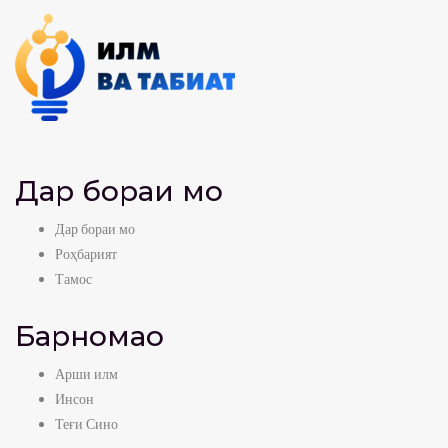
Дар бораи мо
Дар бораи мо
Роҳбарият
Тамос
Барномаҳо
Арши илм
Инсон
Теғи Сино