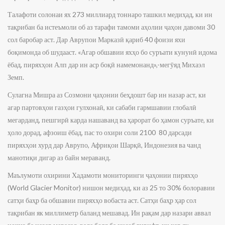
Талафоти солонаи ях 273 миллиард тоннаро ташкил медиҳад, ки ин
тақрибан ба истеъмоли об аз тарафи тамоми аҳолии ҷаҳон давоми 30
сол баробар аст. Дар Аврупои Марказӣ қариб 40 фоизи яхи
боқимонда об шудааст. «Агар обшавии яхҳо бо суръати кунунӣ идома
ёбад, пиряхҳои Алп дар ин аср боқӣ намемонанд»,-мегӯяд Михаэл
Земп.
Сулагна Мишра аз Созмони ҷаҳонии беҳдошт бар ин назар аст, ки
агар партовҳои газҳои гулхонаӣ, ки сабаби гармшавии глобалӣ
мегарданд, пешгирӣ карда нашаванд ва ҳарорат бо ҳамон суръате, ки
ҳоло дорад, афзоиш ёбад, пас то охири соли 2100 80 дарсади
пиряхҳои хурд дар Аврупо, Африқои Шарқӣ, Индонезия ва чанд
манотиқи дигар аз байн мераванд.
Маълумоти охирини Хадамоти мониторинги ҷаҳонии пиряхҳо
(World Glacier Monitor) нишон медиҳад, ки аз 25 то 30% болоравии
сатҳи баҳр ба обшавии пиряхҳо вобаста аст. Сатҳи баҳр ҳар сол
тақрибан як миллиметр баланд мешавад. Ин рақам дар назари аввал