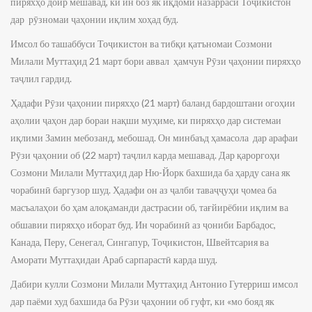
пиряхҳо доир мешавад, ки ин боз як иқдоми назарраси Тоҷикистон
дар рӯзномаи ҷаҳонии иқлим хоҳад буд.
Имсол бо ташаббуси Тоҷикистон ва тибқи қатъномаи Созмони
Милали Муттаҳид 21 март бори аввал ҳамчун Рӯзи ҷаҳонии пиряхҳо
таҷлил гардид.
Ҳадафи Рӯзи ҷаҳонии пиряхҳо (21 март) баланд бардоштани огоҳии
аҳолии ҷаҳон дар бораи нақши муҳиме, ки пиряхҳо дар системаи
иқлими Замин мебозанд, мебошад. Он минбаъд ҳамасола дар арафаи
Рӯзи ҷаҳонии об (22 март) таҷлил карда мешавад. Дар қароргоҳи
Созмони Милали Муттаҳид дар Ню-Йорк бахшида ба ҳарду сана як
чорабинӣ баргузор шуд. Ҳадафи он аз ҷалби таваҷҷуҳи ҷомеа ба
масъалаҳои бо ҳам алоқаманди дастрасии об, тағйирёбии иқлим ва
обшавии пиряхҳо иборат буд. Ин чорабинӣ аз ҷониби Барбадос,
Канада, Перу, Сенегал, Сингапур, Тоҷикистон, Швейтсария ва
Аморати Муттаҳидаи Араб сарпарастӣ карда шуд.
Дабири кулли Созмони Милали Муттаҳид Антонио Гутерриш имсол
дар паёми худ бахшида ба Рӯзи ҷаҳонии об гуфт, ки «мо бояд як