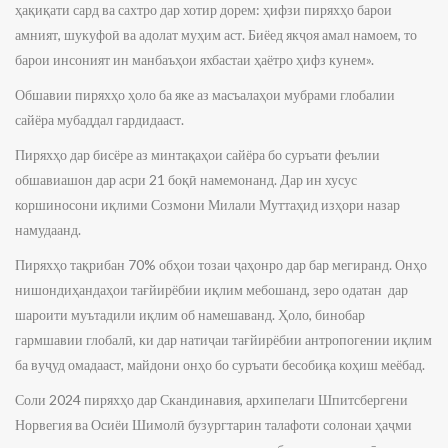
ҳақиқати сард ва сахтро дар хотир дорем: ҳифзи пиряхҳо барои
амният, шукуфоӣ ва адолат муҳим аст. Биёед якҷоя амал намоем, то
барои инсоният ин манбаъҳои яхбастаи ҳаётро ҳифз кунем».
Обшавии пиряхҳо ҳоло ба яке аз масъалаҳои мубрами глобалии
сайёра мубаддал гардидааст.
Пиряхҳо дар бисёре аз минтақаҳои сайёра бо суръати феълии
обшавиашон дар асри 21 боқӣ намемонанд. Дар ин хусус
коршиносони иқлими Созмони Милали Муттаҳид изҳори назар
намудаанд.
Пиряхҳо тақрибан 70% обҳои тозаи ҷаҳонро дар бар мегиранд. Онҳо
нишондиҳандаҳои тағйирёбии иқлим мебошанд, зеро одатан дар
шароити муътадили иқлим об намешаванд. Ҳоло, бинобар
гармшавии глобалӣ, ки дар натиҷаи тағйирёбии антропогении иқлим
ба вуҷуд омадааст, майдони онҳо бо суръати бесобиқа коҳиш меёбад.
Соли 2024 пиряхҳо дар Скандинавия, архипелаги Шпитсбергени
Норвегия ва Осиёи Шимолӣ бузургтарин талафоти солонаи ҳаҷми