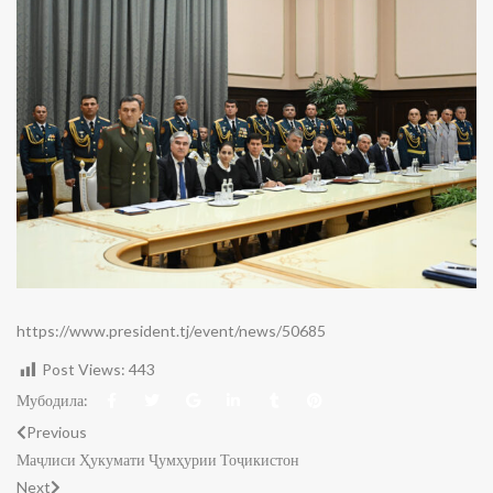
https://www.president.tj/event/news/50685
Post Views:
443
Мубодила:
Previous
Маҷлиси Ҳукумати Ҷумҳурии Тоҷикистон
Next