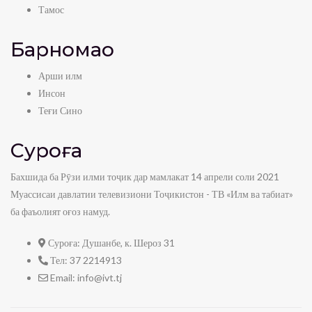
Тамос
Барномаҳо
Арши илм
Инсон
Теғи Сино
Суроға
Бахшида ба Рӯзи илми тоҷик дар мамлакат 14 апрели соли 2021
Муассисаи давлатии телевизиони Тоҷикистон - ТВ «Илм ва табиат»
ба фаъолият оғоз намуд.
Суроға:
Душанбе, к. Шероз 31
Тел:
37 2214913
Email:
info@ivt.tj