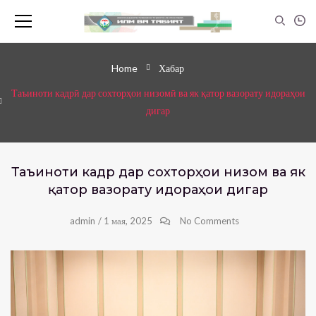
Home
Хабар
Таъиноти кадрӣ дар сохторҳои низомӣ ва як қатор вазорату идораҳои
дигар
Таъиноти кадрӣ дар сохторҳои низомӣ ва як
қатор вазорату идораҳои дигар
admin
/
1 мая, 2025
No Comments