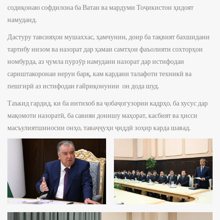
содиқонаю софдилона ба Ватан ва мардуми Тоҷикистон ҳидоят
намуданд.
Дастуру тавсияҳои мушаххас, ҳамчунин, доир ба тақвият бахшидани
тартибу низом ва назорат дар ҳамаи самтҳои фаъолияти сохторҳои
номбурда, аз ҷумла пурзӯр намудани назорат дар истифодаи
сариштакоронаи неруи барқ, кам кардани талафоти техникӣ ва
пешгирӣ аз истифодаи ғайриқонунии он дода шуд.
Таъкид гардид, ки ба интихоб ва ҷобаҷогузории кадрҳо, ба хусус дар
мақомоти назоратӣ, ба савияи донишу маҳорат, касбият ва ҳисси
масъулиятшиносии онҳо, таваҷҷуҳи ҷиддӣ зоҳир карда шавад.