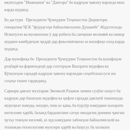
иқтисодии “Ишкошим” ва “Данғара” бо кадрҳои ҷавону варзида иваз
карда шуданд.
Бо дастури Президенти Ҷумҳурии Тоҷикистон Директори
генералии ҶСК “фурудгоҳи байналмилалии Душанбе” Абдуллозода
Исматулло ва муовинони ӯ дар робита ба санҷиши молиявӣ ва ошкор
шудани камбудиҳои ҷиддӣ дар фаъолияташон аз вазифаҳо озод карда
шуданд.
Дар мувофиқа бо Президенти Ҷумҳурии Тоҷикистон ба вазифаҳои
роҳбарӣ ва фармондеҳӣ дар сохторҳои Вазорати мудофиа ва
Қӯшунҳои сарҳадӣ кадрҳои ҷавону варзидаи соҳибтахассуси ин
соҳаҳо таъин гардиданд.
Сарвари давлат муҳтарам Эмомалӣ Раҳмон зимни суҳбат нахуст ба
кадрҳои дар бахшҳои мудофиа ва ҳифзи сарҳади давлатӣ таъиншуда
муроҷиат намуда, онҳоро, пеш аз ҳама, ба пурзӯр намудани назорати
интизоми ҳарбӣ, баланд бардоштани сатҳи омодагии доимии ҷангии
ҷузъу томҳои низомӣ, аз худ намудани забонҳои байналмилалӣ ва
техникаю технологияи муосири ҳарбӣ ва бахусус ба хизмати