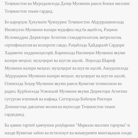
Тоҷикистон ва Муродализода Далер Муовини раиси Бонки миллии
Тоҷикистон таъин гардид.
Бо қарорҳои Ҳукумати Ҷумҳурии Тоҷикистон Абдурраҳмонзода
Иноятулло Муовини вазири мудофиа оид ба ақибгоҳ, Раҳмон
Исломиддин Директори Агентии стандартизатсия, метрология,
сертификатсия ва нозироти савдо, Раҷабзода Ҳайдаралӣ Сардори
Хадамоти зиддиинҳисорӣ, Каримзода Насимҷон Муовини якуми
вазири меҳнат, муҳоҷират ва шуғли аҳолӣ, Норзода Шариф
Муовини вазири меҳнат, муҳоҷират ва шуғли аҳолӣ, Ашурализода
Абдураҳмон Муовини вазири меҳнат, муҳоҷират ва шуғли аҳолӣ,
Олимзода Зоҳир Муовини якуми раиси Кумитаи телевизион ва
радио, Қурбонзода Усмоналӣ Муовини якуми Директори Агентии
суғуртаи иҷтимоӣ ва нафақа, Сатторзода Бобоҷон Ректори
Донишгоҳи давлатии молия ва иқтисоди Тоҷикистон таъин
гардиданд.
Ба ҳамин тартиб ҳамчунин роҳбарони “Маркази миллии тарҷума”-и
назди Кумитаи забон ва истилоҳот ва маъмурияти минтақаҳои озоди