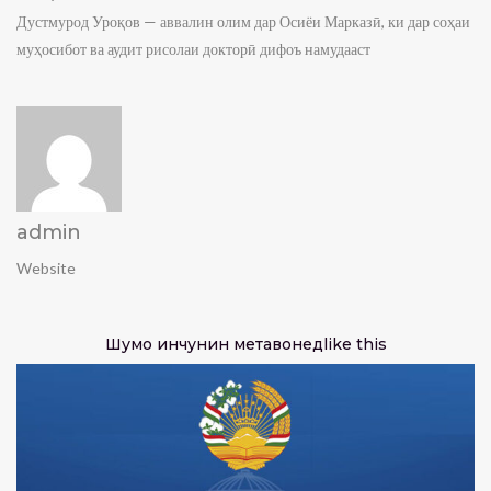
Дустмурод Уроқов — аввалин олим дар Осиёи Марказӣ, ки дар соҳаи
муҳосибот ва аудит рисолаи докторӣ дифоъ намудааст
admin
Website
Шумо инчунин метавонед
like this