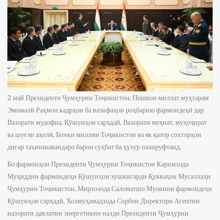
2 май Президенти Ҷумҳурии Тоҷикистон, Пешвои миллат муҳтарам
Эмомалӣ Раҳмон кадрҳои ба вазифаҳои роҳбарию фармондеҳӣ дар
Вазорати мудофиа, Қӯшунҳои сарҳадӣ, Вазорати меҳнат, муҳоҷират
ва шуғли аҳолӣ, Бонки миллии Тоҷикистон ва як қатор сохторҳои
дигар таъиншавандаро барои суҳбат ба ҳузур пазируфтанд.
Бо фармонҳои Президенти Ҷумҳурии Тоҷикистон Каримзода
Муҳиддин фармондеҳи Қӯшунҳои хушкигарди Қувваҳои Мусаллаҳи
Ҷумҳурии Тоҷикистон, Мирзозода Саломатшо Муовини фармондеҳи
Қӯшунҳои сарҳадӣ, Холмуҳамадзода Сорбон Директори Агентии
назорати давлатии энергетикии назди Президенти Ҷумҳурии