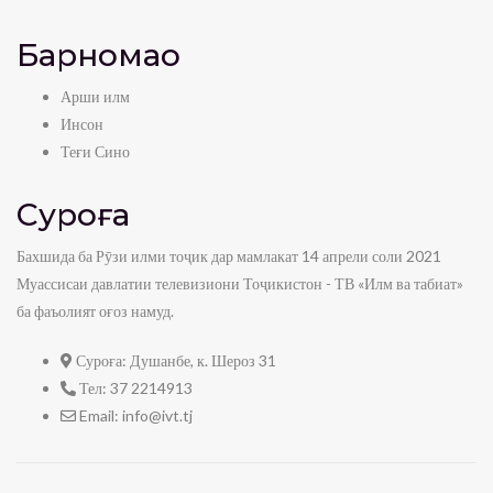
Барномаҳо
Арши илм
Инсон
Теғи Сино
Суроға
Бахшида ба Рӯзи илми тоҷик дар мамлакат 14 апрели соли 2021
Муассисаи давлатии телевизиони Тоҷикистон - ТВ «Илм ва табиат»
ба фаъолият оғоз намуд.
Суроға:
Душанбе, к. Шероз 31
Тел:
37 2214913
Email:
info@ivt.tj