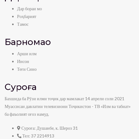
Дар бораи мо
Роҳбарият
Тамос
Барномаҳо
Арши илм
Инсон
Теғи Сино
Суроға
Бахшида ба Рӯзи илми тоҷик дар мамлакат 14 апрели соли 2021
Муассисаи давлатии телевизиони Тоҷикистон - ТВ «Илм ва табиат»
ба фаъолият оғоз намуд.
Суроға:
Душанбе, к. Шероз 31
Тел:
37 2214913