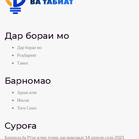
Дар бораи мо
Дар бораи мо
Роҳбарият
Тамос
Барномаҳо
Арши илм
Инсон
Теғи Сино
Суроға
Бахшида ба Рӯзи илми тоҷик дар мамлакат 14 апрели соли 2021