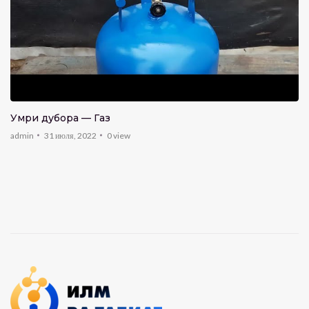
Умри дубора — Газ
admin
31 июля, 2022
0
view