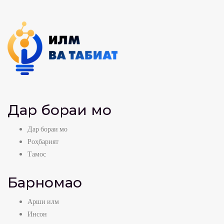
Дар бораи мо
Дар бораи мо
Роҳбарият
Тамос
Барномаҳо
Арши илм
Инсон