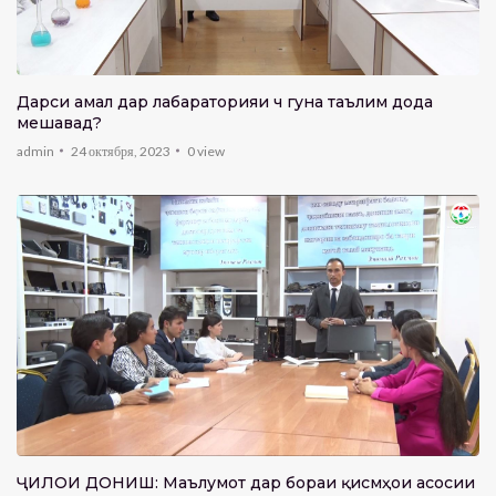
Дарси амалӣ дар лабараторияи чӣ гуна таълим дода
мешавад?
admin
24 октября, 2023
0
view
ҶИЛОИ ДОНИШ: Маълумот дар бораи қисмҳои асосии