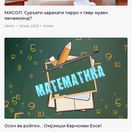
МИСОЛ: Суръати ҳаракати тирро чӣ тавр муаян
менамоянд?
admin
14 мая, 2023
0
view
Осон ва ройгон… Омӯзиши барномаи Excel