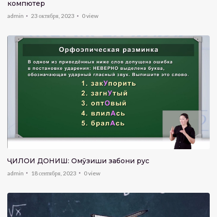
компютер
admin
23 октября, 2023
0
view
ҶИЛОИ ДОНИШ: Омӯзиши забони русӣ
admin
18 сентября, 2023
0
view