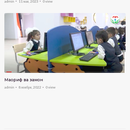
admin
11 мая, 2023
0
view
Маориф ва замон
admin
8 ноября, 2022
0
view