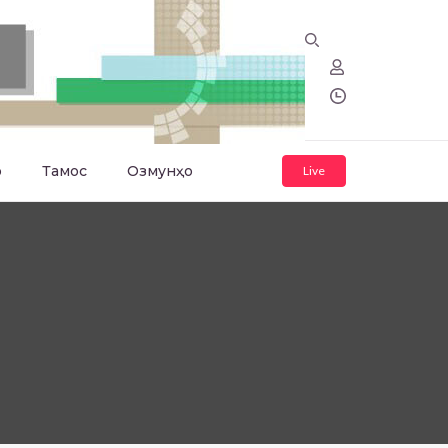
о
Тамос
Озмунҳо
Live