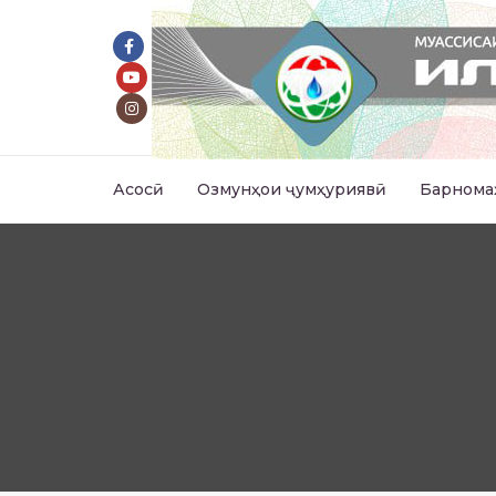
Асосӣ
Озмунҳои ҷумҳуриявӣ
Барнома