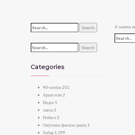
Search for:
It seems we
Search
Search for
Search for:
Search
Categories
90-soniya
251
Арши илм
2
Видео
1
лавха
3
Нобига
2
Омӯзиши фанҳои дақиқ
1
Хабар
1 299