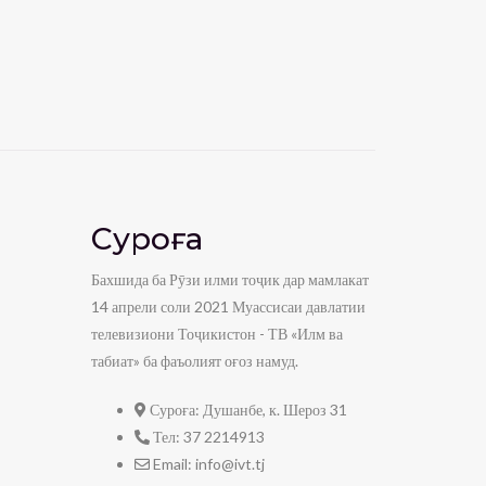
Суроға
Бахшида ба Рӯзи илми тоҷик дар мамлакат
14 апрели соли 2021 Муассисаи давлатии
телевизиони Тоҷикистон - ТВ «Илм ва
табиат» ба фаъолият оғоз намуд.
Суроға:
Душанбе, к. Шероз 31
Тел:
37 2214913
Email:
info@ivt.tj