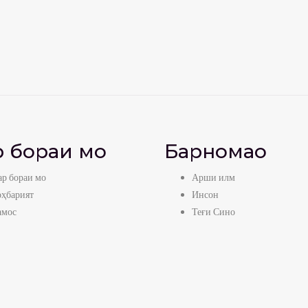
 бораи мо
Барномаҳо
р бораи мо
Арши илм
оҳбарият
Инсон
амос
Теғи Сино