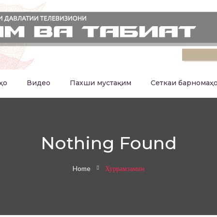
ҳо
Видео
Пахши мустақим
Сеткаи барномаҳ
Nothing Found
Home
Хуррамзамин