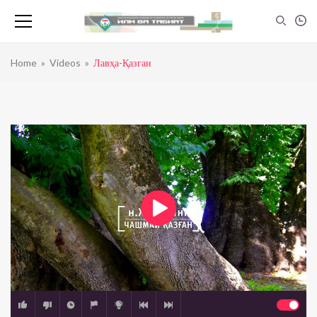
Home
»
Videos
»
Лавҳа-Қазган
Инсон — Мағзи сар
admin
0
view
21:30
Инсон — Ҷигар
admin
0
view
26:43
Ангора-Сирк (Муҳаммадҷон Шарифзода)
admin
0
view
13:23
Ангора- Заргулдор (Маҷид Салим)
admin
0
view