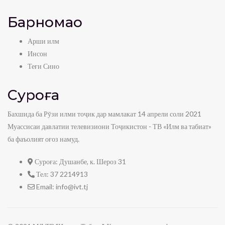
17:14
Барномаҳо
Лавҳа-Чароҳгоҳи бузғолаҳо
admin
0
view
Арши илм
Инсон
1:15
Теғи Сино
Лавҳа-Чанорҳои деҳаи Налбек
admin
0
view
Суроға
3:31
Бахшида ба Рӯзи илми тоҷик дар мамлакат 14 апрели соли 2021
Лавҳа-Табиати Тоҷикистон
Муассисаи давлатии телевизиони Тоҷикистон - ТВ «Илм ва табиат»
admin
0
view
ба фаъолият оғоз намуд.
2:21
Суроға:
Душанбе, к. Шероз 31
Лавҳа-Сафедчашма, куҳ.
admin
0
view
Тел:
37 2214913
Email:
info@ivt.tj
2:49
Лавҳа — Боғи Ирам
admin
0
view