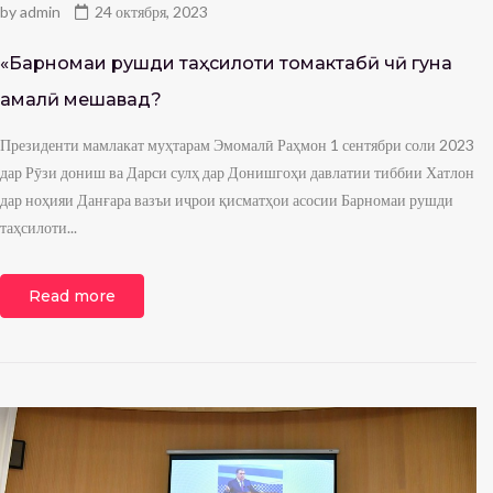
by
admin
24 октября, 2023
«Барномаи рушди таҳсилоти томактабӣ чӣ гуна
амалӣ мешавад?
Президенти мамлакат муҳтарам Эмомалӣ Раҳмон 1 сентябри соли 2023
дар Рӯзи дониш ва Дарси сулҳ дар Донишгоҳи давлатии тиббии Хатлон
дар ноҳияи Данғара вазъи иҷрои қисматҳои асосии Барномаи рушди
таҳсилоти...
Read more