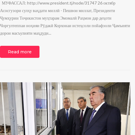
МУФАССАЛ: http://www.president.tj/node/31747 26 октябр
Асосгузори сулҳу ваҳдати миллӣ - Пешвои миллат, Президенти
Ҷумҳурии Тоҷикистон муҳтарам Эмомалӣ Раҳмон дар деҳоти
Чоргултеппаи ноҳияи Рӯдакӣ Корхонаи истеҳсоли пойафзоли Ҷамъияти
дорои масъулияти маҳдуди...
Read more