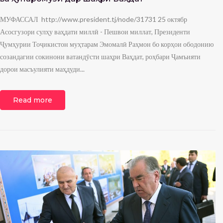
МУФАССАЛ http://www.president.tj/node/31731 25 октябр
Асосгузори сулҳу ваҳдати миллӣ - Пешвои миллат, Президенти
Ҷумҳурии Тоҷикистон муҳтарам Эмомалӣ Раҳмон бо корҳои ободонию
созандагии сокинони ватандӯсти шаҳри Ваҳдат, роҳбари Ҷамъияти
дорои масъулияти маҳдуди...
Read more