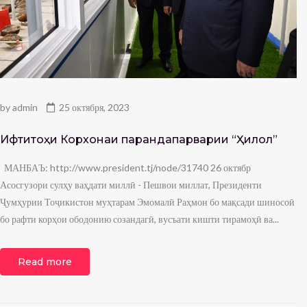
by
admin
25 октября, 2023
Ифтитоҳи Корхонаи парандапарварии “Ҳилол”
МАНБАЪ: http://www.president.tj/node/31740 26 октябр
Асосгузори сулҳу ваҳдати миллӣ - Пешвои миллат, Президенти
Ҷумҳурии Тоҷикистон муҳтарам Эмомалӣ Раҳмон бо мақсади шиносоӣ
бо рафти корҳои ободонию созандагӣ, вусъати кишти тирамоҳӣ ва...
Read more