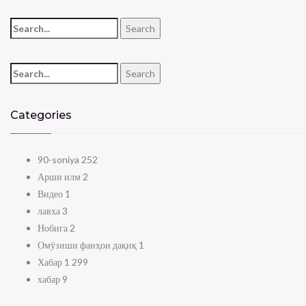
Search for:
Search
Search for:
Search
Categories
90-soniya
252
Арши илм
2
Видео
1
лавха
3
Нобига
2
Омӯзиши фанҳои дақиқ
1
Хабар
1 299
хабар
9