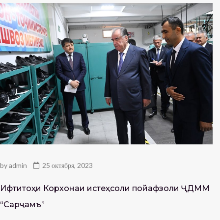
by
admin
25 октября, 2023
Ифтитоҳи Корхонаи истеҳсоли пойафзоли ҶДММ
“Сарҷамъ”