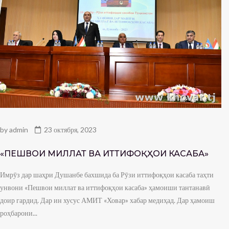
by
admin
23 октября, 2023
«ПЕШВОИ МИЛЛАТ ВА ИТТИФОҚҲОИ КАСАБА»
Имрӯз дар шаҳри Душанбе бахшида ба Рӯзи иттифоқҳои касаба таҳти
унвони «Пешвои миллат ва иттифоқҳои касаба» ҳамоиши тантанавӣ
доир гардид. Дар ин хусус АМИТ «Ховар» хабар медиҳад. Дар ҳамоиш
роҳбарони...