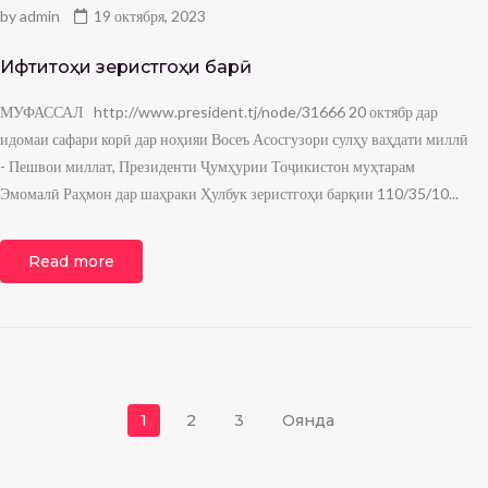
by
admin
19 октября, 2023
Ифтитоҳи зеристгоҳи барқӣ
МУФАССАЛ http://www.president.tj/node/31666 20 октябр дар
идомаи сафари корӣ дар ноҳияи Восеъ Асосгузори сулҳу ваҳдати миллӣ
- Пешвои миллат, Президенти Ҷумҳурии Тоҷикистон муҳтарам
Эмомалӣ Раҳмон дар шаҳраки Ҳулбук зеристгоҳи барқии 110/35/10...
Read more
Навигация по запися
1
2
3
Оянда