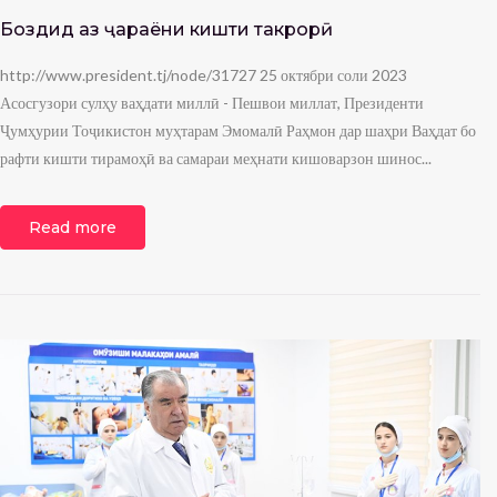
Боздид аз ҷараёни кишти такрорӣ
http://www.president.tj/node/31727 25 октябри соли 2023
Асосгузори сулҳу ваҳдати миллӣ - Пешвои миллат, Президенти
Ҷумҳурии Тоҷикистон муҳтарам Эмомалӣ Раҳмон дар шаҳри Ваҳдат бо
рафти кишти тирамоҳӣ ва самараи меҳнати кишоварзон шинос...
Read more