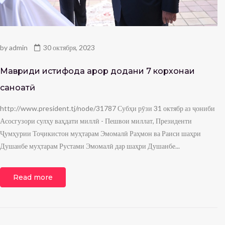
by
admin
30 октября, 2023
Мавриди истифода қарор додани 7 корхонаи
саноатӣ
http://www.president.tj/node/31787 Субҳи рӯзи 31 октябр аз ҷониби
Асосгузори сулҳу ваҳдати миллӣ - Пешвои миллат, Президенти
Ҷумҳурии Тоҷикистон муҳтарам Эмомалӣ Раҳмон ва Раиси шаҳри
Душанбе муҳтарам Рустами Эмомалӣ дар шаҳри Душанбе...
Read more