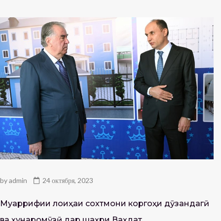
by
admin
24 октября, 2023
Муаррифии лоиҳаи сохтмони коргоҳи дӯзандагӣ
ва ҳунаромӯзӣ дар шаҳри Ваҳдат