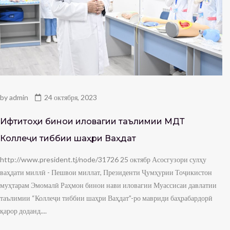
by
admin
24 октября, 2023
Ифтитоҳи бинои иловагии таълимии МДТ
Коллеҷи тиббии шаҳри Ваҳдат
http://www.president.tj/node/31726 25 октябр Асосгузори сулҳу
ваҳдати миллӣ - Пешвои миллат, Президенти Ҷумҳурии Тоҷикистон
муҳтарам Эмомалӣ Раҳмон бинои нави иловагии Муассисаи давлатии
таълимии “Коллеҷи тиббии шаҳри Ваҳдат”-ро мавриди баҳрабардорӣ
қарор доданд....