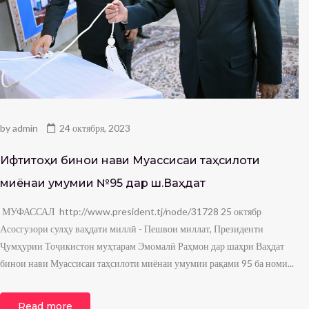
by
admin
24 октября, 2023
Ифтитоҳи бинои нави Муассисаи таҳсилоти
миёнаи умумии №95 дар ш.Ваҳдат
МУФАССАЛ http://www.president.tj/node/31728 25 октябр
Асосгузори сулҳу ваҳдати миллӣ - Пешвои миллат, Президенти
Ҷумҳурии Тоҷикистон муҳтарам Эмомалӣ Раҳмон дар шаҳри Ваҳдат
бинои нави Муассисаи таҳсилоти миёнаи умумии рақами 95 ба номи...
Read more