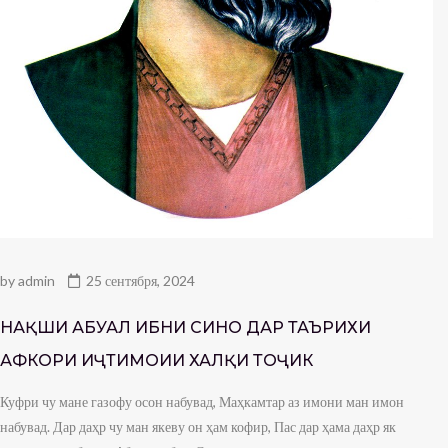
by
admin
25 сентября, 2024
НАҚШИ АБУАЛӢ ИБНИ СИНО ДАР ТАЪРИХИ
АФКОРИ ИҶТИМОИИ ХАЛҚИ ТОҶИК
Куфри чу мане газофу осон набувад, Маҳкамтар аз имони ман имон
набувад. Дар даҳр чу ман якеву он ҳам кофир, Пас дар ҳама даҳр як