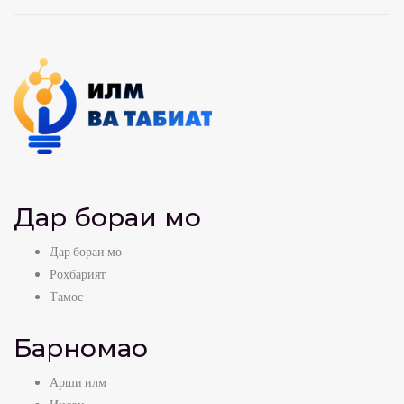
Дар бораи мо
Дар бораи мо
Роҳбарият
Тамос
Барномаҳо
Арши илм