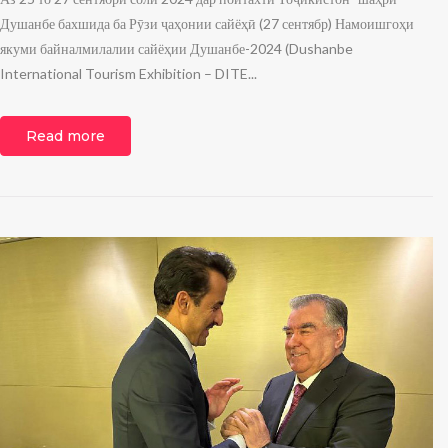
Душанбе бахшида ба Рӯзи ҷаҳонии сайёҳӣ (27 сентябр) Намоишгоҳи
якуми байналмилалии сайёҳии Душанбе-2024 (Dushanbe
International Tourism Exhibition – DITE...
Read more