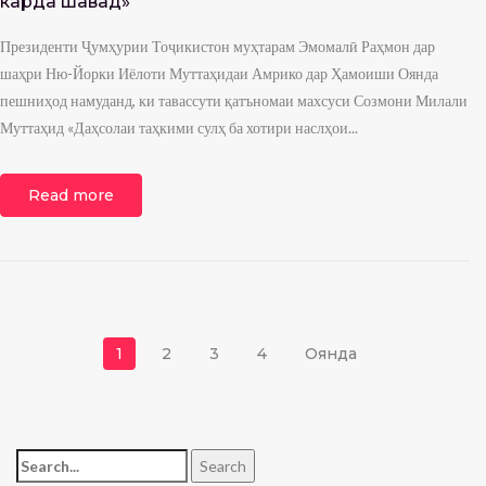
карда шавад»
Президенти Ҷумҳурии Тоҷикистон муҳтарам Эмомалӣ Раҳмон дар
шаҳри Ню-Йорки Иёлоти Муттаҳидаи Амрико дар Ҳамоиши Оянда
пешниҳод намуданд, ки тавассути қатъномаи махсуси Созмони Милали
Муттаҳид «Даҳсолаи таҳкими сулҳ ба хотири наслҳои...
Read more
Навигация по записям
1
2
3
4
Оянда
Search for:
Search