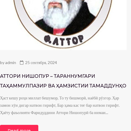
by
admin
25 сентября, 2024
АТТОРИ НИШОПУРӢ – ТАРАННУМГАРИ
ТАҲАММУЛПАЗИРӢ ВА ҲАМЗИСТИИ ТАМАДДУНҲО
Ҳаст кешу роҳи миллат бешумор, То ту бишморӣ, наёбӣ рӯзгор. Ҳар
замон хӯи дигар натвон гирифт, Бар ҳама кас теғ бар натвон гирифт.
Ҳаёту фаъолияти Фаридуддини Аттори Нишопурӣ ба нимаи...
Read more