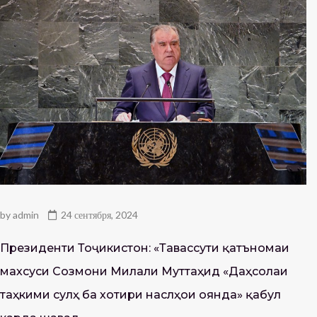
by
admin
24 сентября, 2024
Президенти Тоҷикистон: «Тавассути қатъномаи
махсуси Созмони Милали Муттаҳид «Даҳсолаи
таҳкими сулҳ ба хотири наслҳои оянда» қабул