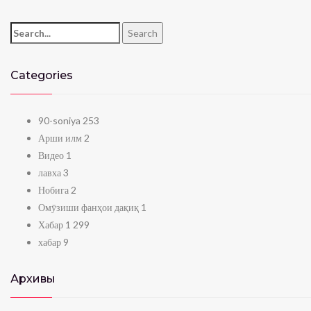
Search for:
Search
Categories
90-soniya
253
Арши илм
2
Видео
1
лавха
3
Нобига
2
Омӯзиши фанҳои дақиқ
1
Хабар
1 299
хабар
9
Архивы