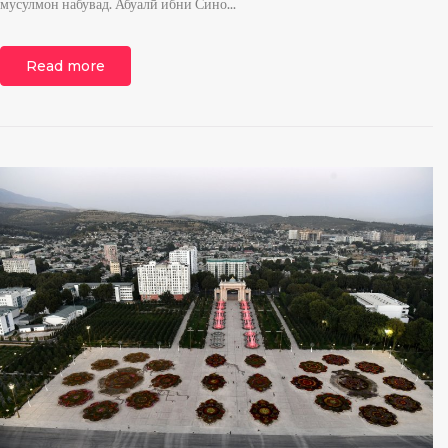
мусулмон набувад. Абуалӣ ибни Сино...
Read more