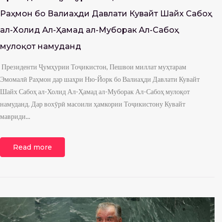
Раҳмон бо Валиаҳди Давлати Кувайт Шайх Сабоҳ
ал-Холид Ал-Ҳамад ал-Муборак Ал-Сабоҳ
мулоқот намуданд
Президенти Ҷумҳурии Тоҷикистон, Пешвои миллат муҳтарам
Эмомалӣ Раҳмон дар шаҳри Ню-Йорк бо Валиаҳди Давлати Кувайт
Шайх Сабоҳ ал-Холид Ал-Ҳамад ал-Муборак Ал-Сабоҳ мулоқот
намуданд. Дар вохӯрӣ масоили ҳамкории Тоҷикистону Кувайт
мавриди...
Read more