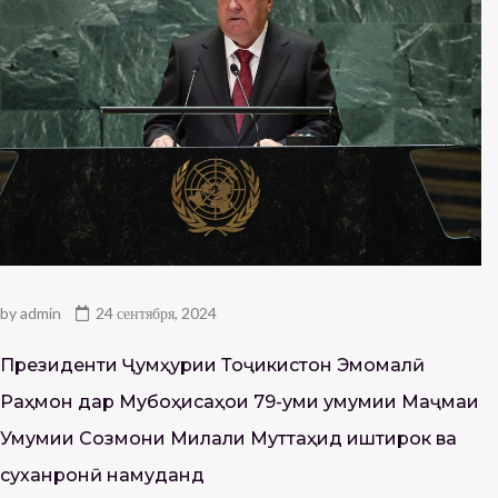
by
admin
24 сентября, 2024
Президенти Ҷумҳурии Тоҷикистон Эмомалӣ
Раҳмон дар Мубоҳисаҳои 79-уми умумии Маҷмаи
Умумии Созмони Милали Муттаҳид иштирок ва
суханронӣ намуданд