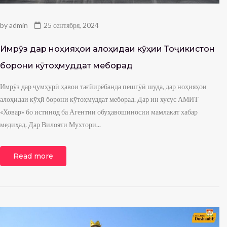
by
admin
25 сентября, 2024
Имрӯз дар ноҳияҳои алоҳидаи кӯҳии Тоҷикистон
борони кӯтоҳмуддат меборад
Имрӯз дар ҷумҳурӣ ҳавои тағйирёбанда пешгӯӣ шуда, дар ноҳияҳои
алоҳидаи кӯҳӣ борони кӯтоҳмуддат меборад. Дар ин хусус АМИТ
«Ховар» бо истинод ба Агентии обуҳавошиносии мамлакат хабар
медиҳад. Дар Вилояти Мухтори...
Read more