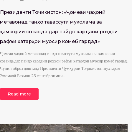
Президенти Тоҷикистон: «Ҷомеаи ҷаҳонӣ
метавонад танҳо тавассути муколама ва
ҳамкории созанда дар пайдо кардани роҳҳои
рафъи хатарҳои муосир комёб гардад»
Ҷомеаи ҷаҳонӣ метавонад танҳо тавассути муколама ва ҳамкории
созанда дар пайдо кардани роҳҳои рафъи хатарҳои муосир комёб гардад.
Чунин иброз доштанд Президенти Ҷумҳурии Тоҷикистон муҳтарам
Эмомалӣ Раҳмон 23 сентябр зимни...
Read more