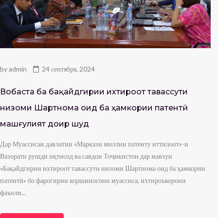
by
admin
24 сентября, 2024
Вобаста ба бақайдгирии ихтироот тавассути
низоми Шартнома оид ба ҳамкории патентӣ
машғулият доир шуд
Дар Муассисаи давлатии «Маркази миллии патенту иттилоот»-и
Вазорати рушди иқтисод ва савдои Тоҷикистон дар мавзуи
«Бақайдгирии ихтироот тавассути низоми Шартнома оид ба ҳамкории
патентӣ» бо фарогирии коршиносони муассиса, ихтироъкорони
фаъоли...