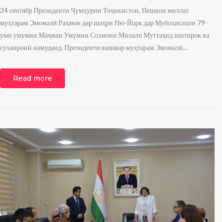
24 сентябр Президенти Ҷумҳурии Тоҷикистон, Пешвои миллат
муҳтарам Эмомалӣ Раҳмон дар шаҳри Ню-Йорк дар Мубоҳисаҳои 79-
уми умумии Маҷмаи Умумии Созмони Милали Муттаҳид иштирок ва
суханронӣ намуданд. Президенти кишвар муҳтарам Эмомалӣ...
Read more