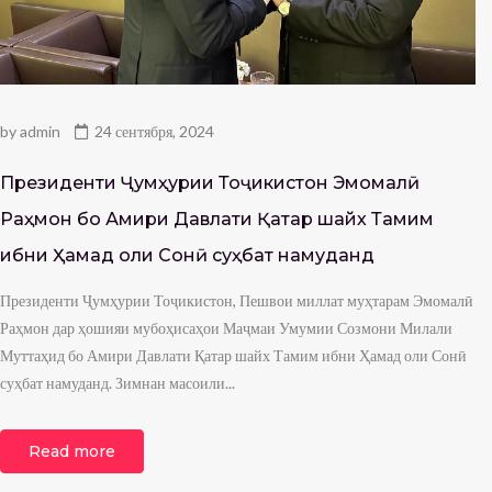
by
admin
24 сентября, 2024
Президенти Ҷумҳурии Тоҷикистон Эмомалӣ
Раҳмон бо Амири Давлати Қатар шайх Тамим
ибни Ҳамад оли Сонӣ суҳбат намуданд
Президенти Ҷумҳурии Тоҷикистон, Пешвои миллат муҳтарам Эмомалӣ
Раҳмон дар ҳошияи мубоҳисаҳои Маҷмаи Умумии Созмони Милали
Муттаҳид бо Амири Давлати Қатар шайх Тамим ибни Ҳамад оли Сонӣ
суҳбат намуданд. Зимнан масоили...
Read more