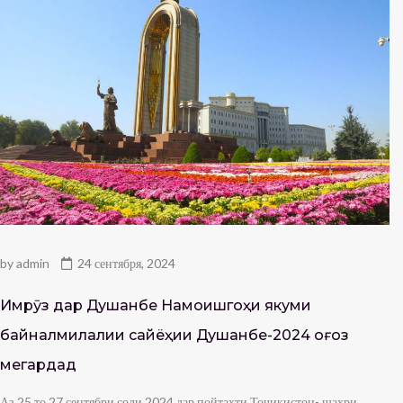
by
admin
24 сентября, 2024
Имрӯз дар Душанбе Намоишгоҳи якуми
байналмилалии сайёҳии Душанбе-2024 оғоз
мегардад
Аз 25 то 27 сентябри соли 2024 дар пойтахти Тоҷикистон- шаҳри