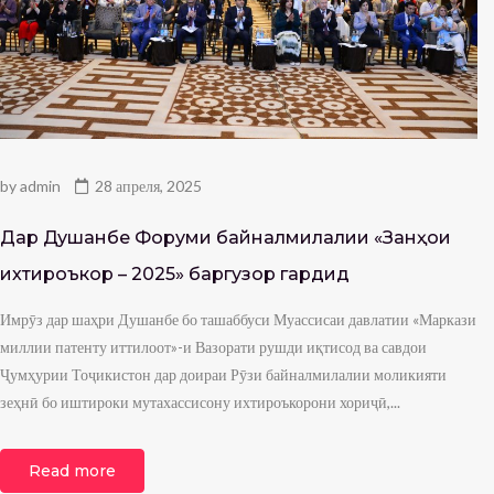
by
admin
28 апреля, 2025
Дар Душанбе Форуми байналмилалии «Занҳои
ихтироъкор – 2025» баргузор гардид
Имрӯз дар шаҳри Душанбе бо ташаббуси Муассисаи давлатии «Маркази
миллии патенту иттилоот»-и Вазорати рушди иқтисод ва савдои
Ҷумҳурии Тоҷикистон дар доираи Рӯзи байналмилалии моликияти
зеҳнӣ бо иштироки мутахассисону ихтироъкорони хориҷӣ,...
Read more