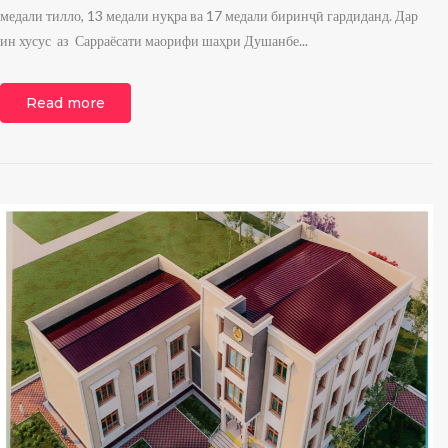
медали тилло, 13 медали нуқра ва 17 медали биринҷӣ гардиданд. Дар
ин хусус аз Сарраёсати маорифи шаҳри Душанбе...
Read more