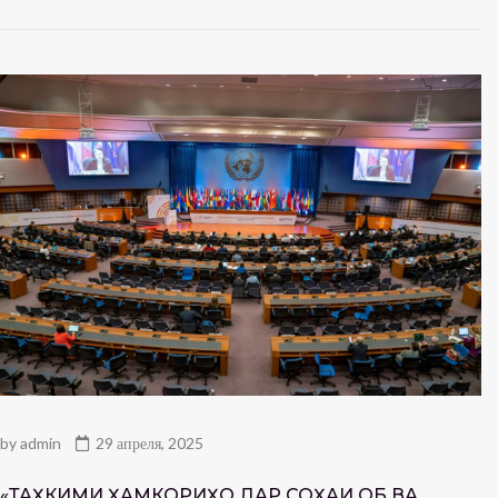
by
admin
29 апреля, 2025
«ТАҲКИМИ ҲАМКОРИҲО ДАР СОҲАИ ОБ ВА