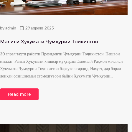
by
admin
29 апреля, 2025
Маҷлиси Ҳукумати Ҷумҳурии Тоҷикистон
30 апрел таҳти раёсати Президенти Ҷумҳурии Тоҷикистон, Пешвои
миллат, Раиси Ҳукумати кишвар муҳтарам Эмомалӣ Раҳмон маҷлиси
Ҳукумати Ҷумҳурии Тоҷикистон баргузор гардид. Нахуст, дар бораи
лоиҳаи созишномаи сармоягузорӣ байни Ҳукумати Ҷумҳурии...
Read more