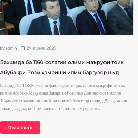
by
admin
29 апреля, 2025
Бахшида ба 1160-солагии олими маъруфи тоҷик
Абубакри Розӣ ҳамоиши илмӣ баргузор шуд
Бахшида ба 1160-солагии файласуфи тоҷик, олими маъруфи тиб ва
кимиё Абубакр Муҳаммад Закариёи Розӣ дар Донишгоҳи миллии
Тоҷикистон ҳамоиши илмӣ-назариявӣ баргузор гардид. Дар ҳамоиш
таъкид гардид, ки Президенти Тоҷикистон муҳтарам...
Read more