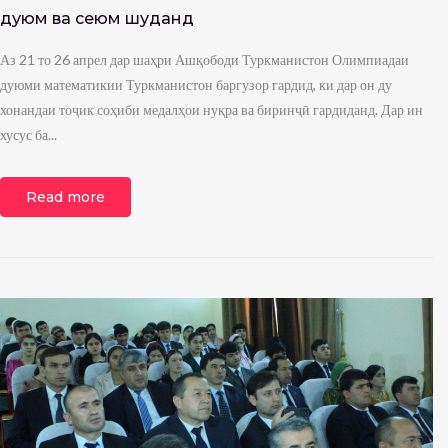
дуюм ва сеюм шуданд
Аз 21 то 26 апрел дар шаҳри Ашқободи Туркманистон Олимпиадаи
дуюми математикии Туркманистон баргузор гардид, ки дар он ду
хонандаи тоҷик соҳиби медалҳои нуқра ва биринҷӣ гардиданд. Дар ин
хусус ба...
Read more