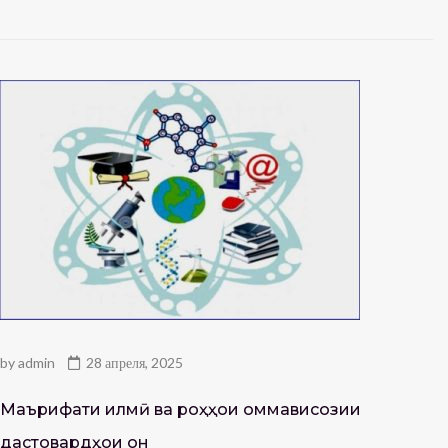
by
admin
28 апреля, 2025
Маърифати илмӣ ва роҳҳои оммависозии
дастовардҳои он