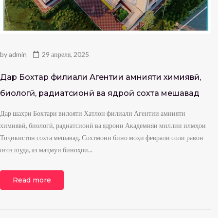
by
admin
29 апреля, 2025
Дар Бохтар филиали Агентии амнияти химиявӣ,
биологӣ, радиатсионӣ ва ядроӣ сохта мешавад
Дар шаҳри Бохтари вилояти Хатлон филиали Агентии амнияти
химиявӣ, биологӣ, радиатсионӣ ва ядроии Академияи миллии илмҳои
Тоҷикистон сохта мешавад. Сохтмони бино моҳи феврали соли равон
оғоз шуда, аз маҷмуи биноҳои...
Read more