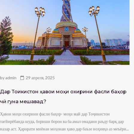
by
admin
29 апреля, 2025
Дар Тоҷикистон ҳавои моҳи охирини фасли баҳор
чӣ гуна мешавад?
Ҳавои моҳи охирини фасли баҳор- моҳи май дар Тоҷикистон
тағйирёбанда шуда, бориши борон ва ба амал омадани раъду барқ дар
назар аст. Ҳарорати миёнаи моҳонаи ҳаво дар баъзе ноҳияҳо аз меъёри...