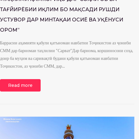
ТАҒЙИРЁБИИ ИҚЛИМ БО МАҚСАДИ РУШДИ
УСТУВОР ДАР МИНТАҚАИ ОСИЁ ВА УҚЁНУСИ
ОРОМ”
Баррасии аҳамияти қабули қатъномаи навбатии Тоҷикистон аз ҷониби
СММ дар барномаи таҳлилии “Сарват”Дар барнома, коршиносони соҳа,
доир ба муҳим ва саривақтӣ будани қабули қатъномаи навбатии
Тоҷикистон, аз ҷониби СММ, дар...
Read more