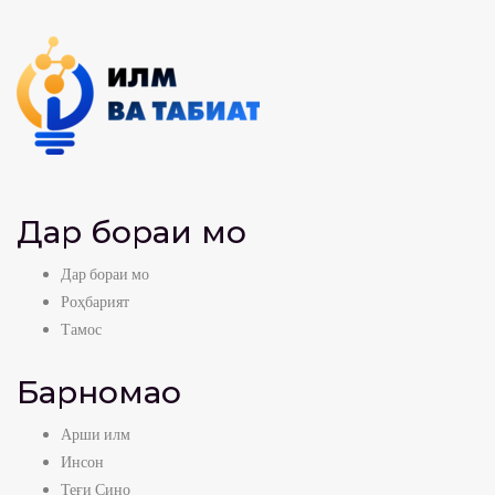
Дар бораи мо
Дар бораи мо
Роҳбарият
Тамос
Барномаҳо
Арши илм
Инсон
Теғи Сино