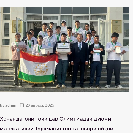
by
admin
29 апреля, 2025
Хонандагони тоҷик дар Олимпиадаи дуюми
математикии Туркманистон сазовори ҷойҳои