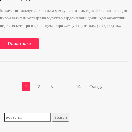
Ба ҳамагон маълум аст, ки илм ҳамчун яке аз самтҳои фаъолияти эҷодии
инсон вазифаи коркард ва мураттаб гардонидани донишҳои объективӣ
оид ба воқеиятро иҷро намуда, онро ҳамчун тарзи махсуси дарёфти...
Read more
Навигация по записям
1
2
3
…
14
Оянда
Search for:
Search