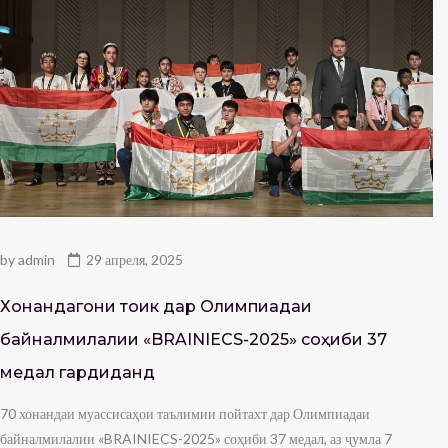
by
admin
29 апреля, 2025
Хонандагони тоҷик дар Олимпиадаи
байналмилалии «BRAINIECS-2025» соҳиби 37
медал гардиданд
70 хонандаи муассисаҳои таълимии пойтахт дар Олимпиадаи
байналмилалии «BRAINIECS-2025» соҳиби 37 медал, аз ҷумла 7