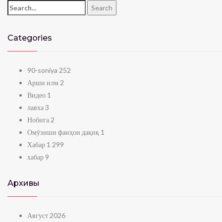
Search for:
Search
Categories
90-soniya
252
Арши илм
2
Видео
1
лавха
3
Нобига
2
Омӯзиши фанҳои дақиқ
1
Хабар
1 299
хабар
9
Архивы
Август 2026