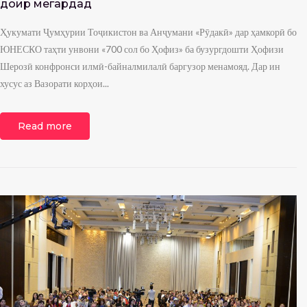
доир мегардад
Ҳукумати Ҷумҳурии Тоҷикистон ва Анҷумани «Рӯдакӣ» дар ҳамкорӣ бо
ЮНЕСКО таҳти унвони «700 сол бо Ҳофиз» ба бузургдошти Ҳофизи
Шерозӣ конфронси илмӣ-байналмилалӣ баргузор менамояд. Дар ин
хусус аз Вазорати корҳои...
Read more