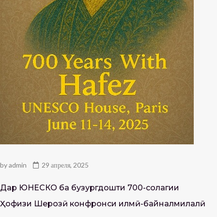
by
admin
29 апреля, 2025
Дар ЮНЕСКО ба бузургдошти 700-солагии
Ҳофизи Шерозӣ конфронси илмӣ-байналмилалӣ