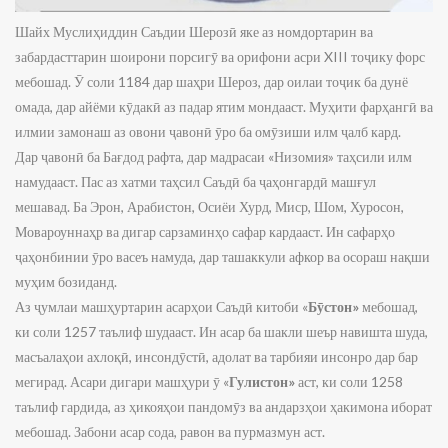
Шайх Муслиҳиддин Саъдии Шерозӣ яке аз номдортарин ва
забардасттарин шоирони порсигӯ ва орифони асри XIII тоҷику форс
мебошад. Ӯ соли 1184 дар шаҳри Шероз, дар оилаи тоҷик ба дунё
омада, дар айёми кӯдакӣ аз падар ятим мондааст. Муҳити фарҳангӣ ва
илмии замонаш аз овони ҷавонӣ ӯро ба омӯзиши илм ҷалб кард.
Дар ҷавонӣ ба Бағдод рафта, дар мадрасаи «Низомия» таҳсили илм
намудааст. Пас аз хатми таҳсил Саъдӣ ба ҷаҳонгардӣ машғул
мешавад. Ба Эрон, Арабистон, Осиёи Хурд, Миср, Шом, Хуросон,
Мовароуннаҳр ва дигар сарзаминҳо сафар кардааст. Ин сафарҳо
ҷаҳонбинии ӯро васеъ намуда, дар ташаккули афкор ва осораш нақши
муҳим бозиданд.
Аз ҷумлаи машҳуртарин асарҳои Саъдӣ китоби «
Бӯстон»
мебошад,
ки соли 1257 таълиф шудааст. Ин асар ба шакли шеър навишта шуда,
масъалаҳои ахлоқӣ, инсондӯстӣ, адолат ва тарбияи инсонро дар бар
мегирад. Асари дигари машҳури ӯ «
Гулистон»
аст, ки соли 1258
таълиф гардида, аз ҳикояҳои пандомӯз ва андарзҳои ҳакимона иборат
мебошад. Забони асар сода, равон ва пурмазмун аст.