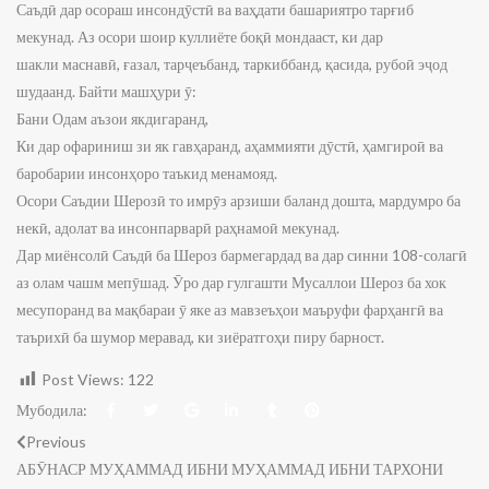
Саъдӣ дар осораш инсондӯстӣ ва ваҳдати башариятро тарғиб
мекунад. Аз осори шоир куллиёте боқӣ мондааст, ки дар
шакли
маснавӣ
,
ғазал
,
тарҷеъбанд
,
таркиббанд
,
қасида
,
рубоӣ
эҷод
шудаанд. Байти машҳури ӯ:
Бани Одам аъзои якдигаранд,
Ки дар офариниш зи як гавҳаранд, аҳаммияти дӯстӣ, ҳамгироӣ ва
баробарии инсонҳоро таъкид менамояд.
Осори Саъдии Шерозӣ то имрӯз арзиши баланд дошта, мардумро ба
некӣ, адолат ва инсонпарварӣ раҳнамоӣ мекунад.
Дар миёнсолӣ Саъдӣ ба Шероз бармегардад ва дар синни 108-солагӣ
аз олам чашм мепӯшад. Ӯро дар гулгашти Мусаллои Шероз ба хок
месупоранд ва мақбараи ӯ яке аз мавзеъҳои маъруфи фарҳангӣ ва
таърихӣ ба шумор меравад, ки зиёратгоҳи пиру барност.
Post Views:
122
Мубодила:
Previous
АБӮНАСР МУҲАММАД ИБНИ МУҲАММАД ИБНИ ТАРХОНИ