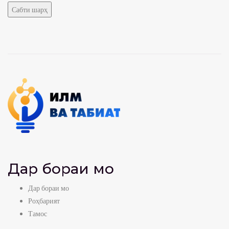
Дар бораи мо
Дар бораи мо
Роҳбарият
Тамос