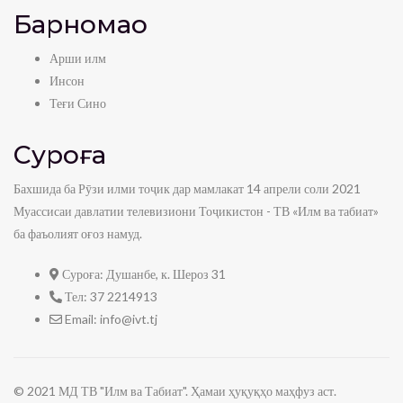
Барномаҳо
Арши илм
Инсон
Теғи Сино
Суроға
Бахшида ба Рӯзи илми тоҷик дар мамлакат 14 апрели соли 2021
Муассисаи давлатии телевизиони Тоҷикистон - ТВ «Илм ва табиат»
ба фаъолият оғоз намуд.
Суроға:
Душанбе, к. Шероз 31
Тел:
37 2214913
Email:
info@ivt.tj
© 2021 МД ТВ "Илм ва Табиат". Ҳамаи ҳуқуқҳо маҳфуз аст.