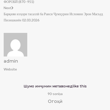
ФОРОБӢ (870 -951)
Next
Барқияи изҳори тасаллӣ ба Раиси Ҷумҳурии Исломии Эрон Масъуд
Пизишкиён 02.03.2026
admin
Website
Шумо инчунин метавонед
like this
90-soniya
Огоҳӣ