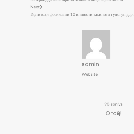
Next
Ифтитоҳи фосилавии 10 иншооти таъиноти гуногун дар
admin
Website
90-soniya
Огоҳӣ!