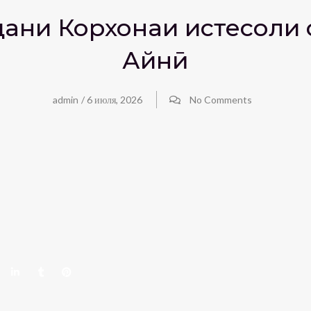
ани Корхонаи истеҳсоли 
Айнӣ
admin
/
6 июля, 2026
No Comments