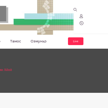
о
Тамос
Озмунҳо
Live
ияи Айнӣ