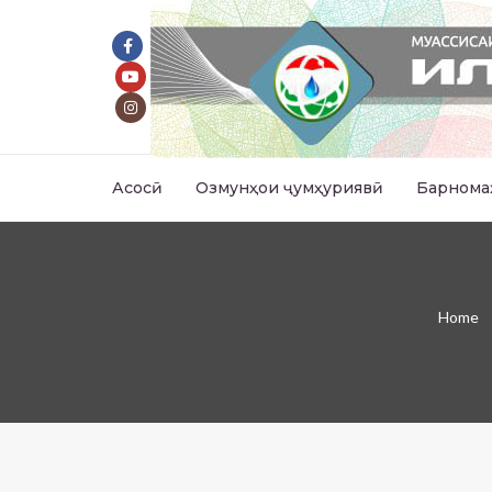
Асосӣ
Озмунҳои ҷумҳуриявӣ
Барнома
Home