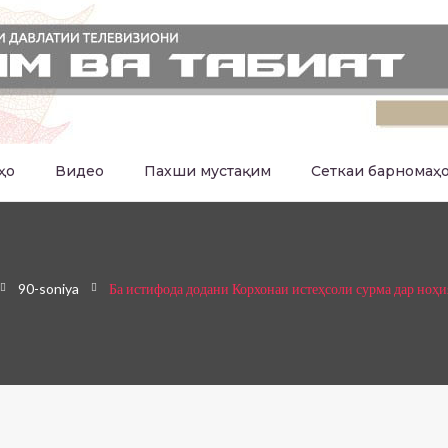
ҳо
Видео
Пахши мустақим
Сеткаи барномаҳ
90-soniya
Ба истифода додани Корхонаи истеҳсоли сурма дар ноҳ