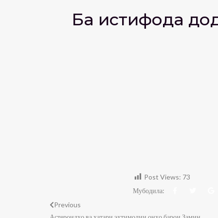
Ба истифода дод
Post Views:
73
Мубодила:
Previous
Астероидҳо ва хатари эҳтимолии онҳо барои Замин