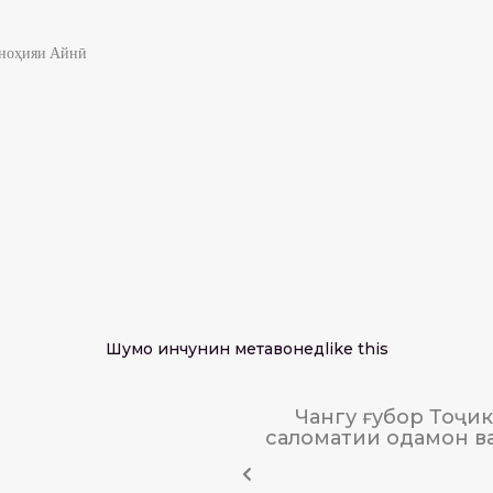
 ноҳияи Айнӣ
Шумо инчунин метавонед
like this
Чангу ғубор Тоҷик
саломатии одамон в