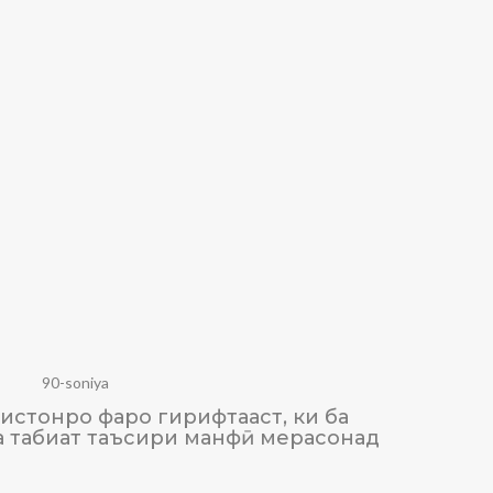
90-soniya
истонро фаро гирифтааст, ки ба
ТАЪСИ
а табиат таъсири манфӣ мерасонад