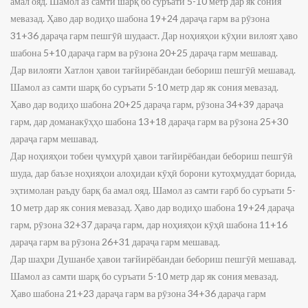
амал ояд. Шамол аз самти шарқ бо суръати 5-10 метр дар як сония
мевазад. Ҳаво дар водиҳо шабона 19+24 дараҷа гарм ва рӯзона
31+36 дараҷа гарм пешгӯӣ шудааст. Дар ноҳияҳои кӯҳии вилоят ҳаво
шабона 5+10 дараҷа гарм ва рӯзона 20+25 дараҷа гарм мешавад.
Дар вилояти Хатлон ҳавои тағйирёбандаи бебориш пешгӯӣ мешавад.
Шамол аз самти шарқ бо суръати 5-10 метр дар як сония мевазад.
Ҳаво дар водиҳо шабона 20+25 дараҷа гарм, рӯзона 34+39 дараҷа
гарм, дар доманакӯҳҳо шабона 13+18 дараҷа гарм ва рӯзона 25+30
дараҷа гарм мешавад.
Дар ноҳияҳои тобеи ҷумҳурӣ ҳавои тағйирёбандаи бебориш пешгӯӣ
шуда, дар баъзе ноҳияҳои алоҳидаи кӯҳӣ борони кутоҳмуддат борида,
эҳтимолан раъду барқ ба амал ояд. Шамол аз самти ғарб бо суръати 5-
10 метр дар як сония мевазад. Ҳаво дар водиҳо шабона 19+24 дараҷа
гарм, рӯзона 32+37 дараҷа гарм, дар ноҳияҳои кӯҳӣ шабона 11+16
дараҷа гарм ва рӯзона 26+31 дараҷа гарм мешавад.
Дар шаҳри Душанбе ҳавои тағйирёбандаи бебориш пешгӯӣ мешавад.
Шамол аз самти шарқ бо суръати 5-10 метр дар як сония мевазад.
Ҳаво шабона 21+23 дараҷа гарм ва рӯзона 34+36 дараҷа гарм