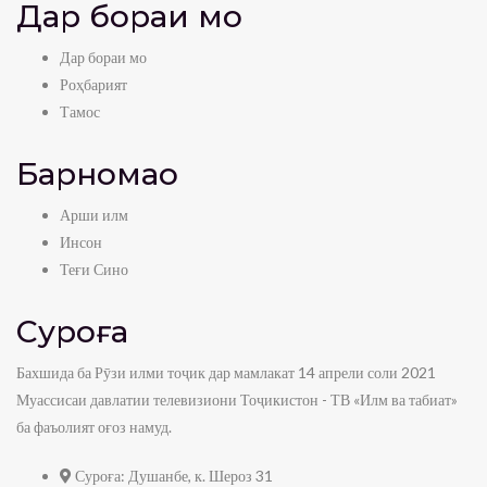
Дар бораи мо
Дар бораи мо
Роҳбарият
Тамос
Барномаҳо
Арши илм
Инсон
Теғи Сино
Суроға
Бахшида ба Рӯзи илми тоҷик дар мамлакат 14 апрели соли 2021
Муассисаи давлатии телевизиони Тоҷикистон - ТВ «Илм ва табиат»
ба фаъолият оғоз намуд.
Суроға:
Душанбе, к. Шероз 31