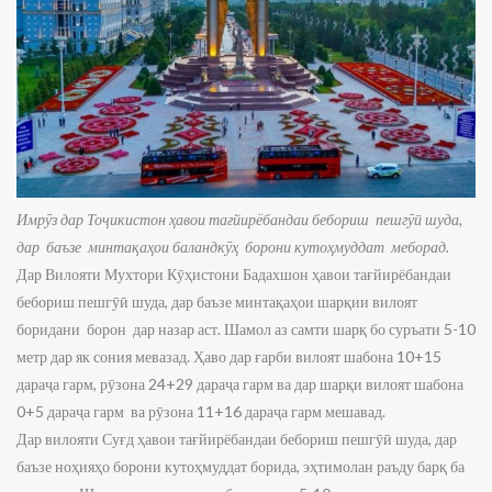
Имрӯз дар Тоҷикистон ҳавои тағйирёбандаи бебориш пешгӯӣ шуда,
дар баъзе минтақаҳои баландкӯҳ борони кутоҳмуддат меборад.
Дар Вилояти Мухтори Кӯҳистони Бадахшон ҳавои тағйирёбандаи
бебориш пешгӯӣ шуда, дар баъзе минтақаҳои шарқии вилоят
боридани борон дар назар аст. Шамол аз самти шарқ бо суръати 5-10
метр дар як сония мевазад. Ҳаво дар ғарби вилоят шабона 10+15
дараҷа гарм, рӯзона 24+29 дараҷа гарм ва дар шарқи вилоят шабона
0+5 дараҷа гарм ва рӯзона 11+16 дараҷа гарм мешавад.
Дар вилояти Суғд ҳавои тағйирёбандаи бебориш пешгӯӣ шуда, дар
баъзе ноҳияҳо борони кутоҳмуддат борида, эҳтимолан раъду барқ ба