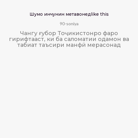
Шумо инчунин метавонед
like this
90-soniya
Чангу ғубор Тоҷикистонро фаро
гирифтааст, ки ба саломатии одамон ва
табиат таъсири манфӣ мерасонад