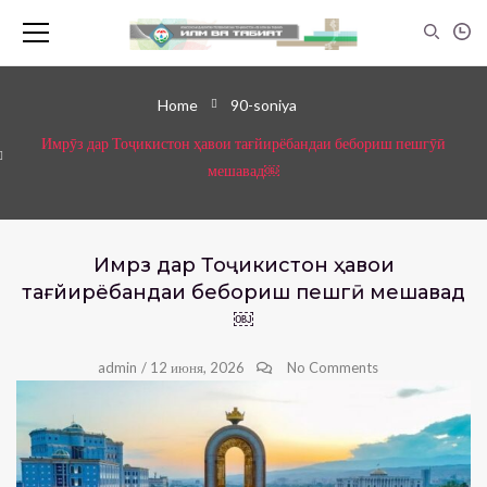
Home
90-soniya
Имрӯз дар Тоҷикистон ҳавои тағйирёбандаи бебориш пешгӯӣ
мешавад￼
Имрӯз дар Тоҷикистон ҳавои
тағйирёбандаи бебориш пешгӯӣ мешавад
￼
admin
/
12 июня, 2026
No Comments