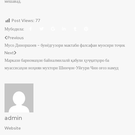
мешавад.
Post Views:
77
Мубодила:
Previous
Мусо Диноршоев – бунёдгузори мактаби фалсафаи муосири тоҷик
Next
Маркази барномаҳои байналмилалӣ қабули ҳуҷҷатҳоро ба
муассисаҳои ноҳияи мухтори Шинҷон-Уйғури Чин оғоз намуд
admin
Website