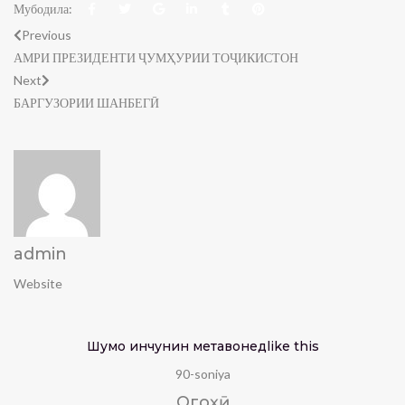
Мубодила:
Previous
АМРИ ПРЕЗИДЕНТИ ҶУМҲУРИИ ТОҶИКИСТОН
Next
БАРГУЗОРИИ ШАНБЕГӢ
admin
Website
Шумо инчунин метавонед
like this
90-soniya
Огоҳӣ