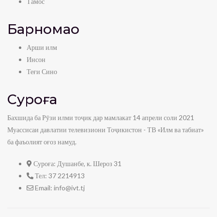
Тамос
Барномаҳо
Арши илм
Инсон
Теғи Сино
Суроға
Бахшида ба Рӯзи илми тоҷик дар мамлакат 14 апрели соли 2021
Муассисаи давлатии телевизиони Тоҷикистон - ТВ «Илм ва табиат»
ба фаъолият оғоз намуд.
Суроға:
Душанбе, к. Шероз 31
Тел:
37 2214913
Email:
info@ivt.tj