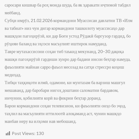
саросари кишвар ба роҳ монда шуда, ба як ҳаракати иҷтимоӣ табдил
меёбанд.
Субҳи имрӯз, 21.02.2026 кормандони Муассисаи давлатии ТВ «Илм
ва табиат» низ чун дигар кормандони ташкилоту муассисаҳо дар
машқҳои пагоҳирӯзӣ, ки дар Боғи устод Рӯдакӣ баргузор гардид, бо
рӯҳияи баланд ва эҳсоси масъулият иштирок намуданд.
Тавре мутахассисони соҳаи тиб таъкид мекунанд, 20–30 дақиқа
машқи пагоҳирӯзӣ гардиши хунро дар бадани инсон беҳтар намуда,
фаъолияти майнаи сарро фаъол месозад ва сатҳи стрессро коҳиш
медиҳад.
Тибқи таҳқиқоти илмӣ, одамоне, ки мунтазам ба варзиш машғул
мешаванд, дар баробари нигоҳ доштани саломатии бардавом,
инчунин, қобилияти корӣ ва фикрии беҳтар доранд.
Барои кормандони соҳаи телевизион, ки фаъолияти онҳо бо эҷод,
таҳлил ва масъулияти иттилоотӣ алоқаманд аст, чунин машқҳо
манбаи неру ва илҳоми нав мебошанд.
Post Views:
130