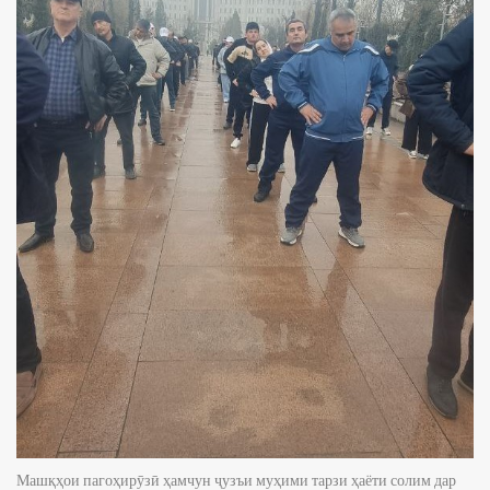
Машқҳои пагоҳирӯзӣ ҳамчун ҷузъи муҳими тарзи ҳаёти солим дар