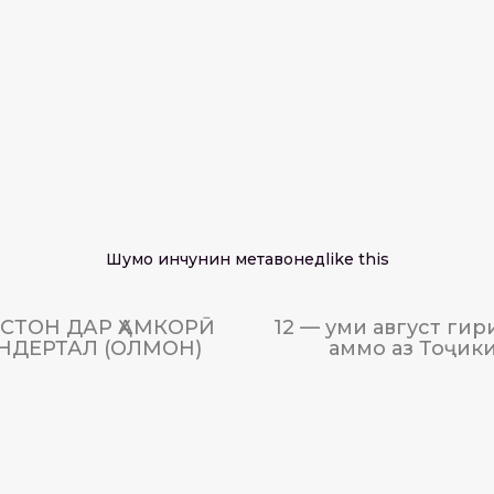
Шумо инчунин метавонед
like this
СТОН ДАР ҲАМКОРӢ
12 — уми август ги
НДЕРТАЛ (ОЛМОН)
аммо аз Тоҷик