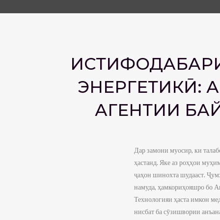
ИСТИФОДАБАРИ
ЭНЕРГЕТИКӢ: 
АГЕНТИИ БА
Дар замони муосир, ки талаб
ҳастанд. Яке аз роҳҳои муҳи
ҷаҳон шинохта шудааст. Ҷумҳ
намуда, ҳамкориҳояшро бо А
Технологияи ҳаста имкон мед
нисбат ба сӯзишвории анъана