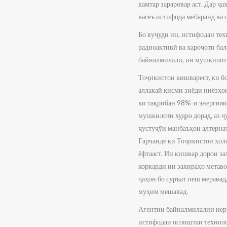
камтар зараровар аст. Дар ҷ
васеъ истифода мебаранд ва 
Бо вуҷуди ин, истифодаи тех
радиоактивӣ ва хароҷоти ба
байналмилалӣ, ин мушкилот 
Тоҷикистон кишварест, ки бо
аллакай қисми зиёди ниёзҳо
ки тақрибан 98%-и энергияи 
мушкилоти худро дорад, аз ҷ
ҷустуҷӯи манбаъҳои алтернат
Гарчанде ки Тоҷикистон ҳоло
ёфтааст. Ин кишвар дорои за
коркарди ин захираҳо метаво
ҷаҳон бо суръат пеш мерава
муҳим мешавад.
Агентии байналмилалии нерӯ
истифодаи осоиштаи техноло