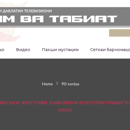
ҳо
Видео
Пахши мустақим
Сеткаи барномаҳ
Home
90-soniya
АНБАЪҲОИ ЭНЕРГЕТИКӢ: ҲАМКОРИҲОИ ҶУМУҲУРИИ ТОҶИКИСТО
(АБНА)