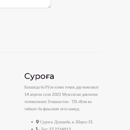
Суроға
Бахшида ба Рӯзи илми тоҷик дар мамлакат
14 апрели соли 2021 Муассисаи давлатии
телевизиони Тоҷикистон - ТВ «Илм ва
табиат» ба фаъолият оғоз намуд.
Суроға:
Душанбе, к. Шероз 31
Тел:
37 2214913