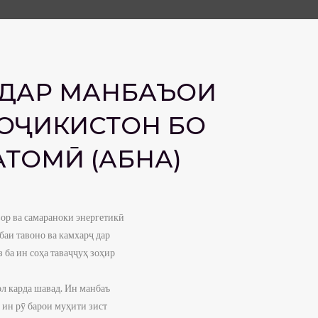
ДАР МАНБАЪҲОИ
ТОҶИКИСТОН БО
ТОМӢ (АБНА)
вор ва самараноки энергетикӣ
баи тавоно ва камхарҷ дар
 ба ин соҳа таваҷҷуҳ зоҳир
ол карда шавад. Ин манбаъ
 ин рӯ барои муҳити зист