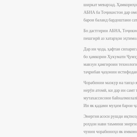
ширкат меварзад. Ҳамкориҳо
АБНА ба Тоҷикистон дар омо
барои баланд бардоштани са
Бо дастгирии АБНА, Тоҷикист
пешгирӣ аз хатарҳои эҳтимол
Дар ин ҷода, ҳафтаи сипари
бо ҳамкории Ҳукумати Ҷумҳу
мавзуи ҳамгироии технологи
таҷрибаи ҷаҳонии истифодаи
Чорабинии мазкур на танҳо 
нерӯи атомӣ, ки дар ин сам
мутахассисони байналмилалӣ
Ин як қадами муҳим барои ҷ
Энергия асоси рушди иқтисод
роҳҳои нави таъмини энергия
чунин чорабиниҳо як имкония