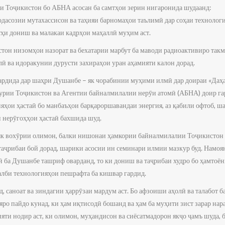
и Тоҷикистон бо АБНА асосан ба самтҳои зерин нигаронида шудаанд:
дасозии мутахассисон ва таҳияи барномаҳои таълимӣ дар соҳаи технологи
тҳи дониш ва малакаи кадрҳои маҳаллӣ муҳим аст.
он низомҳои назорат ва бехатарии марбут ба маводи радиоактивиро такми
ӣ ва идоракунии дурусти захираҳои уран аҳамияти калон дорад.
гардида дар шаҳри Душанбе – як чорабинии муҳими илмӣ дар доираи «Даҳ
рии Тоҷикистон ва Агентии байналмилалии нерӯи атомӣ (АБНА) доир гар
яҳои ҳастаӣ бо манбаъҳои барқароршавандаи энергия, аз қабили офтоб, ша
 нерӯгоҳҳои ҳастаӣ бахшида шуд.
як вохӯрии олимон, балки нишонаи ҳамкории байналмилалии Тоҷикистон 
т таҷрибаи бой дорад, шарики асосии ин семинари илмии мазкур буд. Намо
 ба Душанбе ташриф оварданд, то ки дониш ва таҷрибаи худро бо ҳамтоён
алби технологияҳои пешрафта ба кишвар гардид.
, саноат ва зиндагии ҳаррӯзаи мардум аст. Бо афзоиши аҳолӣ ва талабот б
ро пайдо кунад, ки ҳам иқтисодӣ бошанд ва ҳам ба муҳити зист зарар нар
ти нодир аст, ки олимон, муҳандисон ва сиёсатмадорон якҷо ҷамъ шуда, 