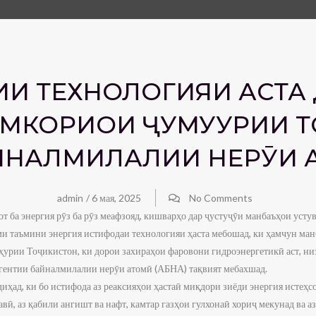
И ТЕХНОЛОГИЯИ ҲАСТА 
ҲАМКОРИҲОИ ҶУМУҲУРИИ 
ЙНАЛМИЛАЛИИ НЕРӮИ А
admin
/
6 мая, 2025
No Comments
от ба энергия рӯз ба рӯз меафзояд, кишварҳо дар ҷустуҷӯи манбаъҳои усту
ми таъмини энергия истифодаи технологияи ҳаста мебошад, ки ҳамчун ман
урии Тоҷикистон, ки дорои захираҳои фаровони гидроэнергетикӣ аст, низ
гентии байналмилалии нерӯи атомӣ (АБНА) тақвият мебахшад.
иҳад, ки бо истифода аз реаксияҳои ҳастаӣ миқдори зиёди энергия истеҳс
вӣ, аз қабили ангишт ва нафт, камтар газҳои гулхонаӣ хориҷ мекунад ва аз