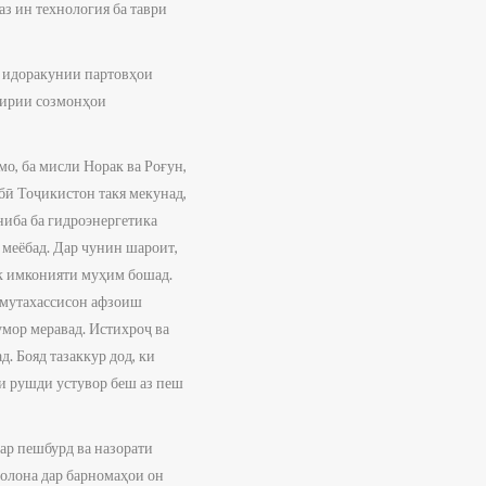
аз ин технология ба таври
, идоракунии партовҳои
гирии созмонҳои
о, ба мисли Норак ва Роғун,
бӣ Тоҷикистон такя мекунад,
ниба ба гидроэнергетика
ш меёбад. Дар чунин шароит,
як имконияти муҳим бошад.
а мутахассисон афзоиш
умор меравад. Истихроҷ ва
. Бояд тазаккур дод, ки
ни рушди устувор беш аз пеш
ар пешбурд ва назорати
ъолона дар барномаҳои он