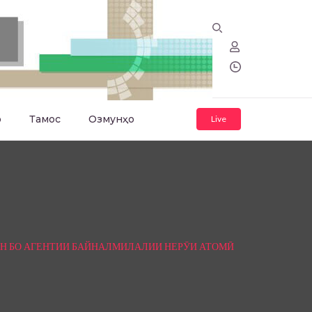
о
Тамос
Озмунҳо
Live
Н БО АГЕНТИИ БАЙНАЛМИЛАЛИИ НЕРӮИ АТОМӢ