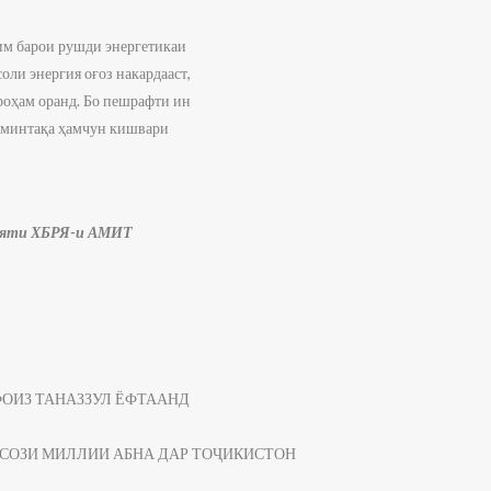
им барои рушди энергетикаи
оли энергия оғоз накардааст,
роҳам оранд. Бо пешрафти ин
р минтақа ҳамчун кишвари
нияти ХБРЯ-и АМИТ
ФОИЗ ТАНАЗЗУЛ ЁФТААНД
СОЗИ МИЛЛИИ АБНА ДАР ТОҶИКИСТОН