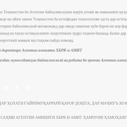
и Тоҷикистон бо Агентии байналмилалии нерӯи атомӣ як имконияти муҳ
анде ки айни замон Тоҷикистон ба истифодаи технологияи ҳаста дар истеҳс
тгирии байналмилалӣ метавонанд дар оянда заминаи хубе барои ин кор фа
вонад на танҳо истиқлолияти энергетикии худро таҳким бахшад, балки да
нергетикӣ мавқеи мустаҳкам пайдо намояд.
ни директори Агентии амнияти ХБРЯ-и АМИТ
шуъбаи муносибатҳои байналмилалӣ ва робита ба ҷомеаи Агентии ам
АР ҲОЛАТИ ҒАЙРИМУҚАРРАРӢ ҚАРОР ДОШТА, ДАР МАҶМУЪ 30 
: САҲМИ АГЕНТИИ АМНИЯТИ ХБРЯ-И АМИТ ҲАМЧУНИ ҲАМОҲАНГ