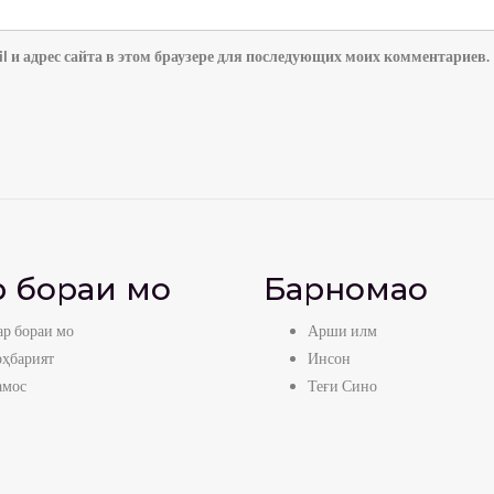
l и адрес сайта в этом браузере для последующих моих комментариев.
 бораи мо
Барномаҳо
р бораи мо
Арши илм
оҳбарият
Инсон
амос
Теғи Сино