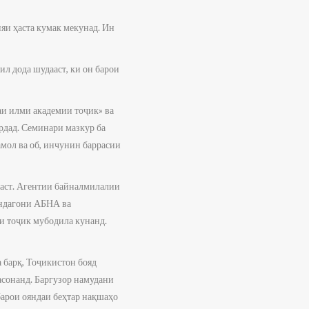
яи ҳаста кумак мекунад. Ин
л дода шудааст, ки он барои
аи илми академии тоҷик» ва
дад. Семинари мазкур ба
мол ва об, инчунин баррасии
аст. Агентии байналмилалии
яндагони АБНА ва
и тоҷик мубодила кунанд.
а барқ, Тоҷикистон бояд
асонанд. Баргузор намудани
барои ояндаи беҳтар нақшаҳо