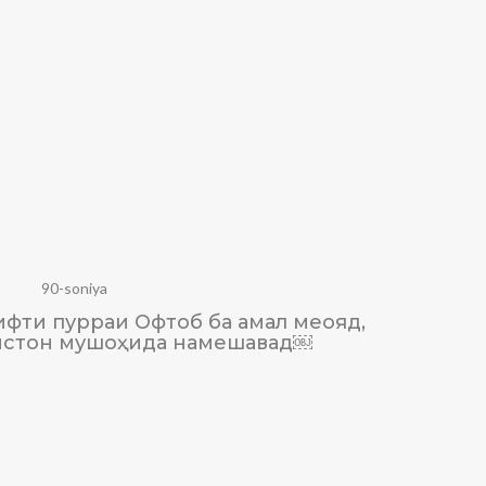
90-soniya
рифти пурраи Офтоб ба амал меояд,
Хокбор
истон мушоҳида намешавад￼