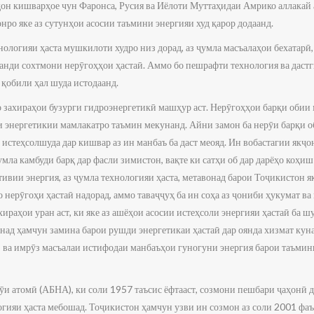
аҳон кишварҳое чун Фаронса, Русия ва Иёлоти Муттаҳидаи Амрико аллакай 
онро яке аз сутунҳои асосии таъмини энергияи худ қарор додаанд.
нологияи ҳаста мушкилоти худро низ дорад, аз ҷумла масъалаҳои бехатарӣ
ланди сохтмони нерӯгоҳҳои ҳастаӣ. Аммо бо пешрафти технология ва даст
қобили ҳал шуда истодаанд.
 захираҳои бузурги гидроэнергетикӣ машҳур аст. Нерӯгоҳҳои барқи обии м
и энергетикии мамлакатро таъмин мекунанд. Айни замон ба нерӯи барқи о
истеҳсолшуда дар кишвар аз ин манбаъ ба даст меояд. Ин вобастагии якҷо
умла камбуди барқ дар фасли зимистон, вақте ки сатҳи об дар дарёҳо коҳи
ивии энергия, аз ҷумла технологияи ҳаста, метавонад барои Тоҷикистон 
 нерӯгоҳи ҳастаӣ надорад, аммо таваҷҷуҳ ба ин соҳа аз ҷониби ҳукумат в
хираҳои уран аст, ки яке аз ашёҳои асосии истеҳсоли энергияи ҳастаӣ ба ш
над ҳамчун замина барои рушди энергетикаи ҳастаӣ дар оянда хизмат кунад
д, ва имрӯз масъалаи истифодаи манбаъҳои гуногуни энергия барои таъми
и атомӣ (АБНА), ки соли 1957 таъсис ёфтааст, созмони пешбари ҷаҳонӣ д
гияи ҳаста мебошад. Тоҷикистон ҳамчун узви ин созмон аз соли 2001 фа