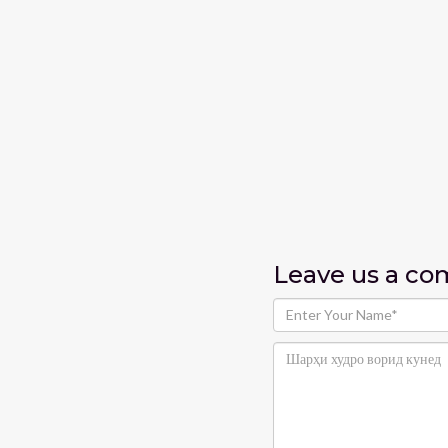
Leave us
a c