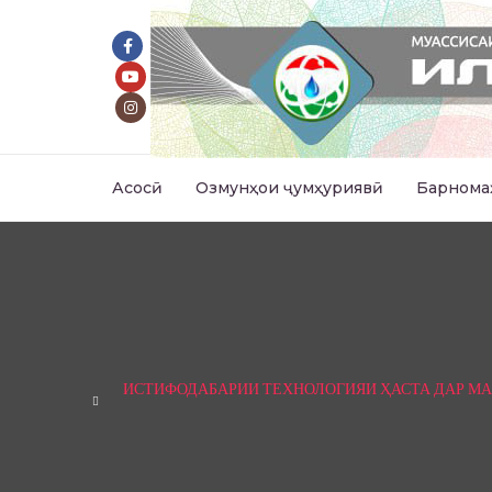
Асосӣ
Озмунҳои ҷумҳуриявӣ
Барнома
ИСТИФОДАБАРИИ ТЕХНОЛОГИЯИ ҲАСТА ДАР М