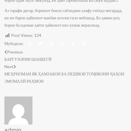
борон одам эҳсос мекунад, ки ҳаво тароватбахш ва сабук шудааст.
Аз тарафи дигар, боришот боиси сабзидани алафу гиёҳҳо мегардад,
ки ин барои ҳайвонот манбаи асосии ғизо мебошад. Бо ҳамин роҳ
борон ба идомаи ҳаёти ҳайвонот низ кумак мерасонад.
Post Views:
124
Мубодила:
Previous
БАРГУЗОРИИ ШАНБЕГӢ
Next
МЕҲРНОМАИ ЯК ҲАМЗАБОН БА ПЕШВОИ ТОҶИКОНИ ҶАҲОН
ЭМОМАЛӢ РАҲМОН
admin