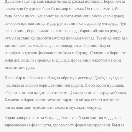
Душанбе ва дигар минтақаҳо ба назар расида истодааст. Борон яке аз
неъматҳои бузурги табиат ба шумор меравад. Он сарчашмаи ҳаёт
буда, барои инсон, ҳайвонот ва наботот аҳамияти бисёр калон дорад.
Бе борон идомаи зиндагӣ дар рӯйи замин хеле душвор мегардад. Чун
пеш аз ҳама, борон заминро намнок карда, барои сабзиш ва рушду
нумӯи растаниҳо шароити мусоид фароҳам меорад. Тухмиҳо маҳз дар
замини намнок месабзанд ва кишоварзон аз боришот барои
гирифтани ҳосили фаровон истифода мебаранд. Солҳое, ки боришот
кофӣ аст, ҳосили зироатҳо зиёд шуда, фаровонии маҳсулоти ғизоӣ
таъмин мегардад.
Илова бар ин, борон манбаъҳои обро пур мекунад. Дарёҳо, кӯлҳо ва
чашмаҳо аз ҳисоби боришот ғанӣ мегарданд. Ин об барои нӯшидан,
обёрии заминҳо ва дигар эҳтиёҷоти рӯзмарраи инсон зарур мебошад.
Ҳамчунин борон қисми муҳими гардиши об дар табиат аст, ки ба
нигоҳ доштани мувозинати экологӣ мусоидат мекунад.
Борон ҳаворо низ тоза мекунад. Қатраҳои борон чанг ва моддаҳои
зарароварро аз фазо шуста, ҳаворо софу форам мегардонанд. Баъд аз