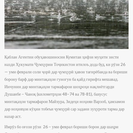
Қаблан Агентии обуҳавошиносии Кумитаи ҳифзи муҳити зисти
назди Ҳукумати Ҷумҳурии Тоҷикистон итилоъ дода буд, ки рӯзи 26
— уми феврали соли ҷорӣ дар ҷумҳурӣ ҳавои тағирёбанда ва бориши
борону барф дар минтақаҳои гуногун ба қайд гирифта мешавад.
Инчунин дар минтақаҳои тармафарои шоҳроҳи нақлиётгарди
Душанбе – Чаноқ (километрҳои 48–74 ва 78-81), бахусус
минтақаҳои тармафарои Майхура, Зидеҳи ноҳияи Варзоб, ҳамзамон
дар ноҳияҳои кӯҳии тобеъи ҷумҳурӣ сар задани зуҳуроти тарма дар
назар аст.
Имрӯз бо оғози рӯзи 26 – уми феврал бориши борон дар шаҳри