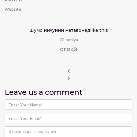
Website
Шумо инчунин метавонед
like this
90-soniya
огоҳӣ
Leave us
a comment