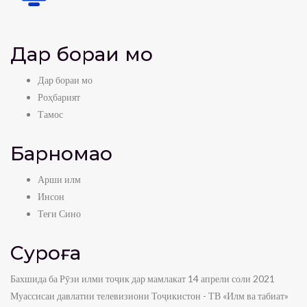
Дар бораи мо
Дар бораи мо
Роҳбарият
Тамос
Барномаҳо
Арши илм
Инсон
Теғи Сино
Суроға
Бахшида ба Рӯзи илми тоҷик дар мамлакат 14 апрели соли 2021
Муассисаи давлатии телевизиони Тоҷикистон - ТВ «Илм ва табиат»