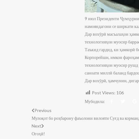
9 июл Президенти Ҷумҳурии
намояндагони се ширкати к
Дар вохӯрӣ масъалаҳои ҳамко
технологияҳои муосир барра
Таъкид гардид, ки ҳамкорӣ 
Корпорейшн, имкон фароҳам 
технологияҳои муосир рушд 
саноати миллӣ баланд бардо
Дар вохӯрӣ, ҳамчунин, дигар
Post Views:
106
Мубодила:
Previous
Мулоқот бо роҳбарону фаъолони вилояти Суғд ва корман
Next
Огоҳӣ!