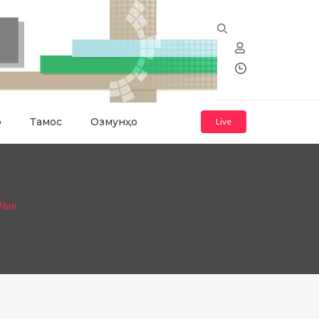
о
Тамос
Озмунҳо
Live
 Чин