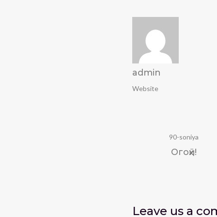
admin
Website
90-soniya
Огоҳӣ!
Leave us
a c