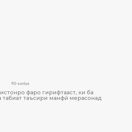
90-soniya
истонро фаро гирифтааст, ки ба
ТАЪСИ
а табиат таъсири манфӣ мерасонад