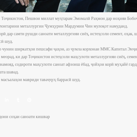
 Тоҷикистон, Пешвои миллат муҳтарам Эмомалӣ Раҳмон дар ноҳияи Бобо
алонтарини металлургии Ҷумҳурии Мардумии Чин мулоқот намуданд.
рӣ дар самти рушди саноати металлургияи сиёҳ, истеҳсоли семент, оҳак, 
сӣ шуд.
бо чунин ширкатҳои пешсафи ҷаҳон, аз ҷумла корхонаи ММС Капитал Энҷ
меорад, ки дар Тоҷикистон истеҳсоли маҳсулоти металлургияи сиёҳ, семе
намояд, содироти маҳсулоти саноат афзоиш ёбад, ҷойҳои корӣ муҳайё гард
шта шавад.
 масъалаҳои мавриди таваҷҷуҳ баррасӣ шуд.
дони соҳаи саноати кишвар