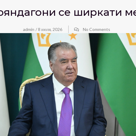
мояндагони се ширкати м
admin
/
8 июля, 2026
No Comments