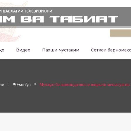
ҳо
Видео
Пахши мустақим
Сеткаи барномаҳ
me
90-soniya
Мулоқот бо намояндагони се ширкати металлургии