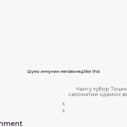
Шумо инчунин метавонед
like this
Чангу ғубор Тоҷик
саломатии одамон в
omment