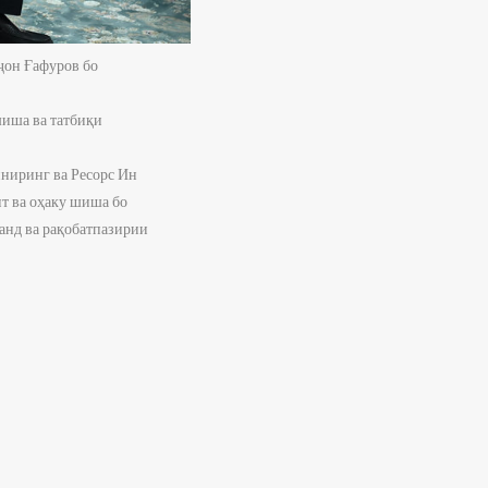
ҷон Ғафуров бо
шиша ва татбиқи
иниринг ва Ресорс Ин
нт ва оҳаку шиша бо
анд ва рақобатпазирии