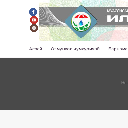
Асосӣ
Озмунҳои ҷумҳуриявӣ
Барнома
Ho