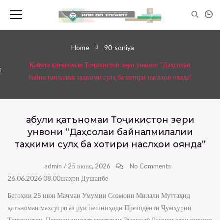
Home
90-soniya
Қабули қатъномаи Тоҷикистон зери унвони “Даҳсолаи
байналмилалии таҳкими сулҳ ба хотири наслҳои оянда”
Қабули қатъномаи Тоҷикистон зери
унвони “Даҳсолаи байналмилалии
таҳкими сулҳ ба хотири наслҳои оянда”
admin
/
25 июня, 2026
No Comments
26.06.2026 08.00шаҳри Душанбе
Бегоҳии 25 июн Маҷмаи Умумии Созмони Милали Муттаҳид
қатъномаи махсусро аз рӯи пешниҳоди Президенти Ҷумҳурии
Тоҷикистон, Пешвои миллат муҳтарам Эмомалӣ Раҳмон зери унвони