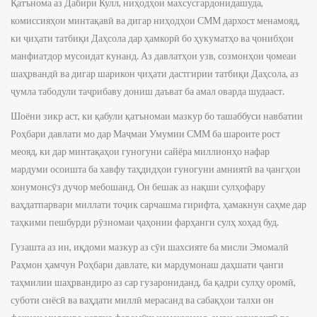
Қатънома аз Дабири Кулл, ниҳодҳои махсусгардонидашуда,
комиссияҳои минтақавӣ ва дигар ниҳодҳои СММ дархост менамояд,
ки ҷиҳати татбиқи Даҳсола дар ҳамкорӣ бо ҳукуматҳо ва ҷонибҳои
манфиатдор мусоидат кунанд. Аз давлатҳои узв, созмонҳои ҷомеаи
шаҳрвандӣ ва дигар шарикон ҷиҳати дастгирии татбиқи Даҳсола, аз
ҷумла табодули таҷрибаву дониш даъват ба амал оварда шудааст.
Шоёни зикр аст, ки қабули қатъномаи мазкур бо ташаббуси навбатии
Роҳбари давлати мо дар Маҷмаи Умумии СММ ба шароите рост
меояд, ки дар минтақаҳои гуногуни сайёра миллионҳо нафар
мардуми осоишта ба хавфу таҳдидҳои гуногуни амниятӣ ва ҷангҳои
хонумонсӯз дучор мебошанд. Он бешак аз нақши сулҳофару
ваҳдатпарвари миллати тоҷик сарчашма гирифта, ҳамакнун саҳме дар
таҳкими пешбурди рӯзномаи ҷаҳонии фарҳанги сулҳ хоҳад буд.
Гузашта аз ин, иқдоми мазкур аз сӯи шахсияте ба мисли Эмомалӣ
Раҳмон ҳамчун Роҳбари давлате, ки мардумонаш даҳшати ҷанги
таҳмилии шаҳрвандиро аз сар гузарониданд, ба қадри сулҳу оромӣ,
суботи сиёсӣ ва ваҳдати миллӣ мерасанд ва сабақҳои талхи он