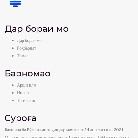
Дар бораи мо
Дар бораи мо
Роҳбарият
Тамос
Барномаҳо
Арши илм
Инсон
Теғи Сино
Суроға
Бахшида ба Рӯзи илми тоҷик дар мамлакат 14 апрели соли 2021
Муассисаи давлатии телевизиони Тоҷикистон - ТВ «Илм ва табиат»