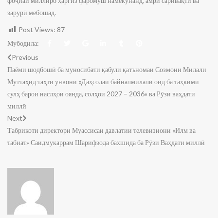
фоҷиаи миллиро ҳаргиз фаромӯш намекунанд, амри саривақтӣ ва
зарурӣ мебошад.
Post Views:
87
Мубодила:
Previous
Паёми шодбошӣ ба муносибати қабули қатъномаи Созмони Милали
Муттаҳид таҳти унвони «Даҳсолаи байналмилалӣ оид ба таҳкими
сулҳ барои наслҳои оянда, солҳои 2027 – 2036» ва Рӯзи ваҳдати
миллӣ
Next
Табрикоти директори Муассисаи давлатии телевизиони «Илм ва
табиат» Саидмукаррам Шарифзода бахшида ба Рӯзи Ваҳдати миллӣ