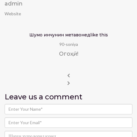
admin
Website
Шумо инчунин метавонед
like this
90-soniya
Огоҳӣ!
Leave us
a comment