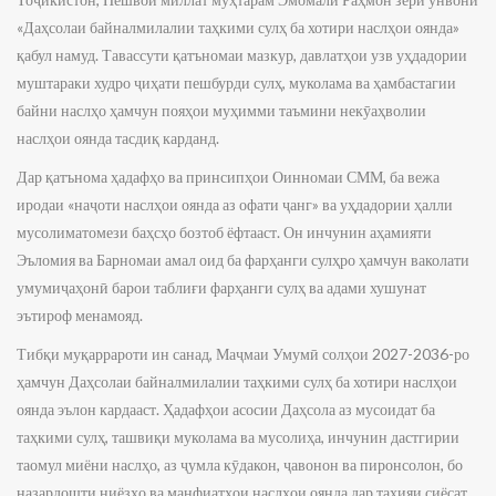
«Даҳсолаи байналмилалии таҳкими сулҳ ба хотири наслҳои оянда»
қабул намуд. Тавассути қатъномаи мазкур, давлатҳои узв уҳдадории
муштараки худро ҷиҳати пешбурди сулҳ, муколама ва ҳамбастагии
байни наслҳо ҳамчун пояҳои муҳимми таъмини некӯаҳволии
наслҳои оянда тасдиқ карданд.
Дар қатънома ҳадафҳо ва принсипҳои Оинномаи СММ, ба вежа
иродаи «наҷоти наслҳои оянда аз офати ҷанг» ва уҳдадории ҳалли
мусолиматомези баҳсҳо бозтоб ёфтааст. Он инчунин аҳамияти
Эъломия ва Барномаи амал оид ба фарҳанги сулҳро ҳамчун ваколати
умумиҷаҳонӣ барои таблиғи фарҳанги сулҳ ва адами хушунат
эътироф менамояд.
Тибқи муқаррароти ин санад, Маҷмаи Умумӣ солҳои 2027-2036-ро
ҳамчун Даҳсолаи байналмилалии таҳкими сулҳ ба хотири наслҳои
оянда эълон кардааст. Ҳадафҳои асосии Даҳсола аз мусоидат ба
таҳкими сулҳ, ташвиқи муколама ва мусолиҳа, инчунин дастгирии
таомул миёни наслҳо, аз ҷумла кӯдакон, ҷавонон ва пиронсолон, бо
назардошти ниёзҳо ва манфиатҳои наслҳои оянда дар таҳияи сиёсат