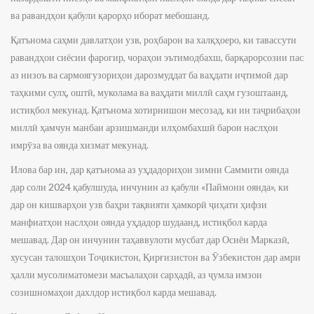
ва равандҳои қабули қарорҳо иборат мебошанд.
Қатънома саҳми давлатҳои узв, роҳбарон ва халқҳоеро, ки тавассути
равандҳои сиёсии фарогир, чораҳои эътимодбахш, барқарорсозии пас
аз низоъ ва сармоягузориҳои дарозмуддат ба ваҳдати иҷтимоӣ дар
таҳкими сулҳ, оштӣ, муколама ва ваҳдати миллӣ саҳм гузоштаанд,
истиқбол мекунад. Қатънома хотирнишон месозад, ки ин таҷрибаҳои
миллӣ ҳамчун манбаи арзишманди илҳомбахшӣ барои наслҳои
имрӯза ва оянда хизмат мекунад.
Илова бар ин, дар қатънома аз уҳдадориҳои зимни Саммити оянда
дар соли 2024 қабулшуда, инчунин аз қабули «Паймони оянда», ки
дар он кишварҳои узв баҳри тақвияти ҳамкорӣ ҷиҳати ҳифзи
манфиатҳои наслҳои оянда уҳдадор шудаанд, истиқбол карда
мешавад. Дар он инчунин таҳаввулоти мусбат дар Осиёи Марказӣ,
хусусан талошҳои Тоҷикистон, Қирғизистон ва Ӯзбекистон дар амри
ҳалли мусолиматомези масъалаҳои сарҳадӣ, аз ҷумла имзои
созишномаҳои дахлдор истиқбол карда мешавад.