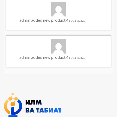
admin
added new product
4 года назад
admin
added new product
4 года назад