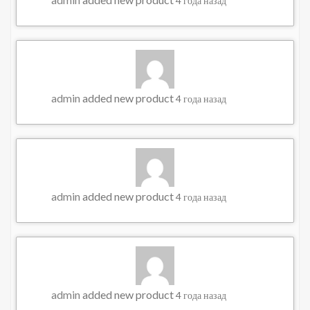
4 года назад
admin
added new product
4 года назад
admin
added new product
4 года назад
admin
added new product
4 года назад