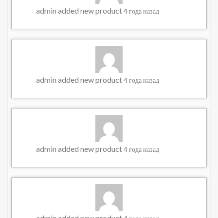
admin
added new product
4 года назад
admin
added new product
4 года назад
admin
added new product
4 года назад
admin
added new product