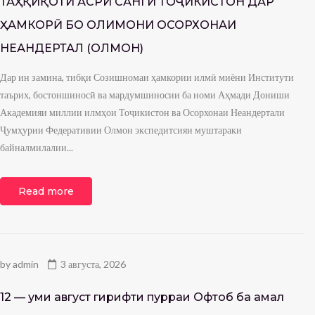
ТАҲҚИҚОТИ АСРИ САНГИ ТОҶИКИСТОН ДАР
ҲАМКОРӢ БО ОЛИМОНИ ОСОРХОНАИ
НЕАНДЕРТАЛ (ОЛМОН)
Дар ин замина, тибқи Созишномаи ҳамкории илмӣ миёни Институти
таърих, бостоншиносӣ ва мардумшиносии ба номи Аҳмади Дониши
Академияи миллии илмҳои Тоҷикистон ва Осорхонаи Неандертали
Ҷумҳурии Федеративии Олмон экспедитсияи муштараки
байналмилалии...
Read more
by
admin
3 августа, 2026
12 — уми август гирифти пурраи Офтоб ба амал