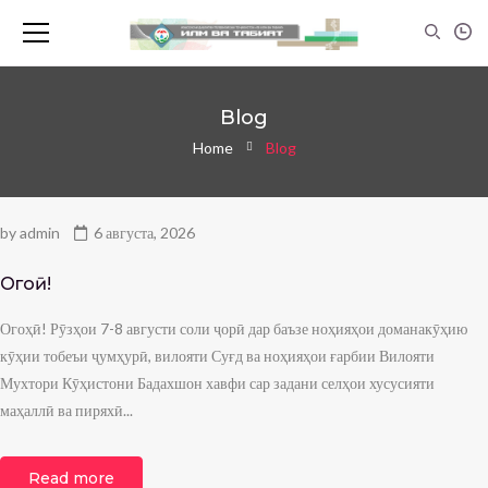
Blog
Home
Blog
by
admin
6 августа, 2026
Огоҳӣ!
Огоҳӣ! Рӯзҳои 7-8 августи соли ҷорӣ дар баъзе ноҳияҳои доманакӯҳию
кӯҳии тобеъи ҷумҳурӣ, вилояти Суғд ва ноҳияҳои ғарбии Вилояти
Мухтори Кӯҳистони Бадахшон хавфи сар задани селҳои хусусияти
маҳаллӣ ва пиряхӣ...
Read more