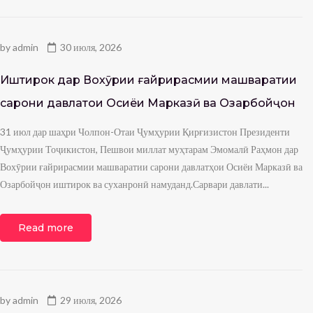
by
admin
30 июля, 2026
Иштирок дар Вохӯрии ғайрирасмии машваратии
сарони давлатҳои Осиёи Марказӣ ва Озарбойҷон
31 июл дар шаҳри Чолпон-Отаи Ҷумҳурии Қирғизистон Президенти
Ҷумҳурии Тоҷикистон, Пешвои миллат муҳтарам Эмомалӣ Раҳмон дар
Вохӯрии ғайрирасмии машваратии сарони давлатҳои Осиёи Марказӣ ва
Озарбойҷон иштирок ва суханронӣ намуданд.Сарвари давлати...
Read more
by
admin
29 июля, 2026