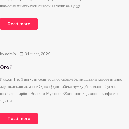
шамол аз минтақаҳои биёбон ва хушк ба вуҷуд...
Read more
by
admin
31 июля, 2026
Огоҳӣ!
Рӯзҳои 1 то 3 августи соли ҷорӣ бо сабаби баландшавии ҳарорати ҳаво
дар ноҳияҳои доманакӯҳию кӯҳии тобеъи ҷумҳурӣ, вилояти Суғд ва
ноҳияҳои ғарбии Вилояти Мухтори Кӯҳистони Бадахшон, хавфи сар
задани...
Read more