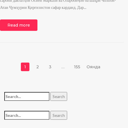
сарони давлатҳои Осиёи Марказӣ ва Озарбойҷон ба шаҳри Чолпон-
Атаи Ҷумҳурии Қирғизистон сафар карданд. Дар...
Read more
Навигация по записям
1
2
3
…
155
Оянда
Search for:
Search
Search for:
Search