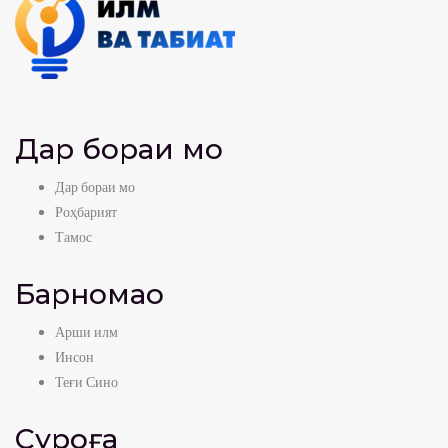
Дар бораи мо
Дар бораи мо
Роҳбарият
Тамос
Барномаҳо
Арши илм
Инсон
Теғи Сино
Суроға