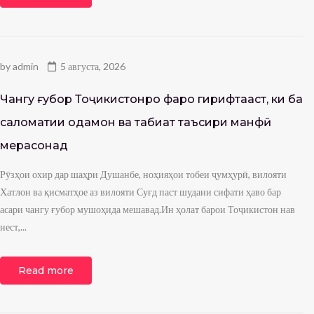
by
admin
5 августа, 2026
Чангу ғубор Тоҷикистонро фаро гирифтааст, ки ба
саломатии одамон ва табиат таъсири манфӣ
мерасонад
Рӯзҳои охир дар шаҳри Душанбе, ноҳияҳои тобеи ҷумҳурӣ, вилояти
Хатлон ва қисматҳое аз вилояти Суғд паст шудани сифати ҳаво бар
асари чангу ғубор мушоҳида мешавад.Ин ҳолат барои Тоҷикистон нав
нест,...
Read more