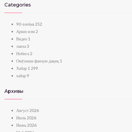
Categories
90-soniya
252
Арши илм
2
Видео
1
лавха
3
Нобига
2
Омӯзиши фанҳои дақиқ
1
Хабар
1 299
хабар
9
Архивы
Август 2026
Июль 2026
Июнь 2026