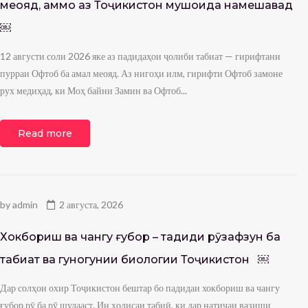
меояд, аммо аз Тоҷикистон мушоҳида намешавад
￼
12 августи соли 2026 яке аз падидаҳои ҷолиби табиат — гирифтани
пурраи Офтоб ба амал меояд. Аз нигоҳи илм, гирифти Офтоб замоне
рух медиҳад, ки Моҳ байни Замин ва Офтоб...
Read more
by
admin
2 августа, 2026
Хокбориш ва чангу ғубор – таҳдиди рӯзафзун ба
табиат ва гуногунии биологии Тоҷикистон ￼
Дар солҳои охир Тоҷикистон бештар бо падидаи хокбориш ва чангу
ғубор рӯ ба рӯ шудааст. Ин ҳодисаи табиӣ, ки дар натиҷаи вазиши