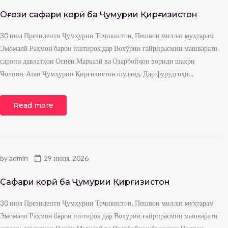
Оғози сафари корӣ ба Ҷумҳурии Қирғизистон
30 июл Президенти Ҷумҳурии Тоҷикистон, Пешвои миллат муҳтарам
Эмомалӣ Раҳмон барои иштирок дар Вохӯрии ғайрирасмии машварати
сарони давлатҳои Осиёи Марказӣ ва Озарбойҷон вориди шаҳри
Чолпон-Атаи Ҷумҳурии Қирғизистон шуданд. Дар фурудгоҳи...
Read more
by
admin
29 июля, 2026
Сафари корӣ ба Ҷумҳурии Қирғизистон
30 июл Президенти Ҷумҳурии Тоҷикистон, Пешвои миллат муҳтарам
Эмомалӣ Раҳмон барои иштирок дар Вохӯрии ғайрирасмии машварати