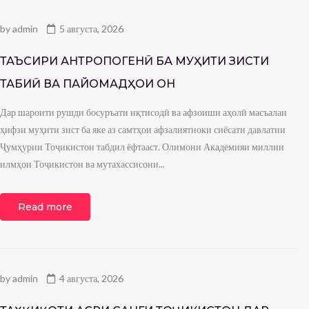
by
admin
5 августа, 2026
ТАЪСИРИ АНТРОПОГЕНӢ БА МУҲИТИ ЗИСТИ
ТАБИӢ ВА ПАЙОМАДҲОИ ОН
Дар шароити рушди босуръати иқтисодӣ ва афзоиши аҳолӣ масъалаи
ҳифзи муҳити зист ба яке аз самтҳои афзалиятноки сиёсати давлатии
Ҷумҳурии Тоҷикистон табдил ёфтааст. Олимони Академияи миллии
илмҳои Тоҷикистон ва мутахассисони...
Read more
by
admin
4 августа, 2026