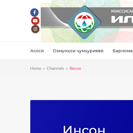
Асосӣ
Озмунҳои ҷумҳуриявӣ
Барнома
Home
»
Channels
»
Инсон