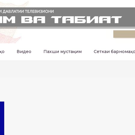
ҳо
Видео
Пахши мустақим
Сеткаи барномаҳ