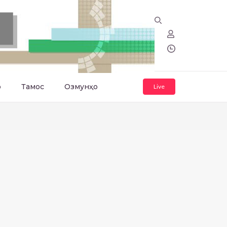
о
Тамос
Озмунҳо
Live