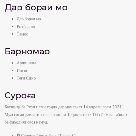
Дар бораи мо
Дар бораи мо
Роҳбарият
Тамос
Барномаҳо
Арши илм
Инсон
Теғи Сино
Суроға
Бахшида ба Рӯзи илми тоҷик дар мамлакат 14 апрели соли 2021
Муассисаи давлатии телевизиони Тоҷикистон - ТВ «Илм ва табиат»
ба фаъолият оғоз намуд.
Суроға:
Душанбе, к. Шероз 31