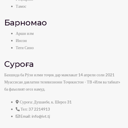
Тамос
Барномаҳо
Арши илм
Инсон
Теғи Сино
Суроға
Бахшида ба Рӯзи илми тоҷик дар мамлакат 14 апрели соли 2021
Муассисаи давлатии телевизиони Тоҷикистон - ТВ «Илм ва табиат»
ба фаъолият оғоз намуд.
Суроға:
Душанбе, к. Шероз 31
Тел:
37 2214913
Email:
info@ivt.tj