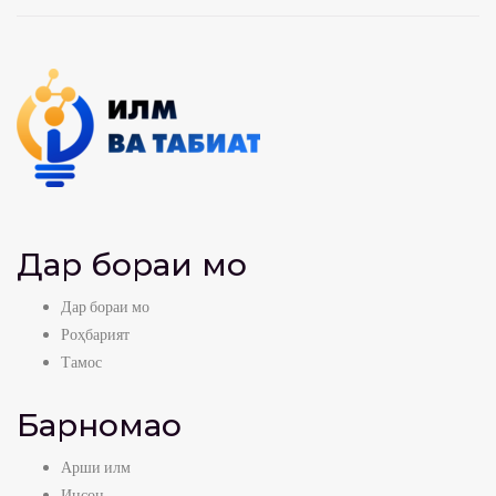
Дар бораи мо
Дар бораи мо
Роҳбарият
Тамос
Барномаҳо
Арши илм
Инсон