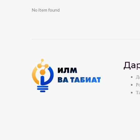
No item found
Дар
Да
Р
Т