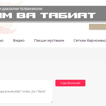
ҳо
Видео
Пахши мустақим
Сеткаи барномаҳ
Copy Shortcode