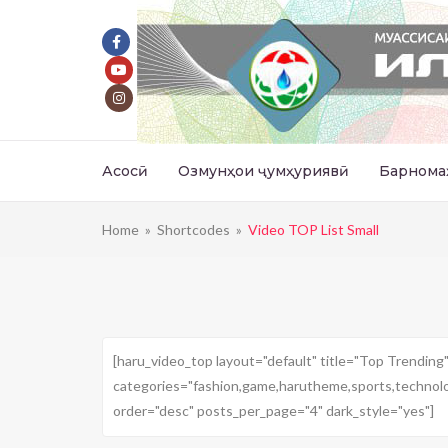
Асосӣ
Озмунҳои ҷумҳуриявӣ
Барнома
Home
»
Shortcodes
»
Video TOP List Small