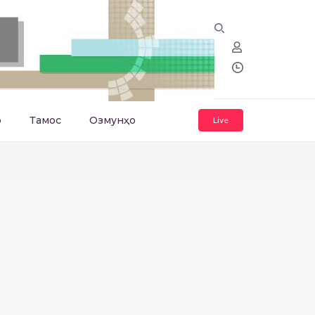
о
Тамос
Озмунҳо
Live