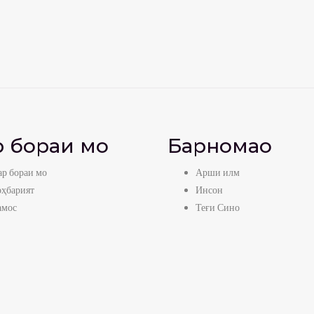
 бораи мо
Барномаҳо
р бораи мо
Арши илм
оҳбарият
Инсон
амос
Теғи Сино