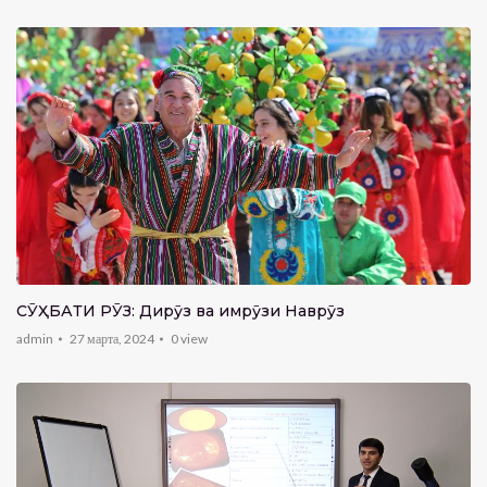
CӮҲБАТИ РӮЗ: Дирӯз ва имрӯзи Наврӯз
admin
27 марта, 2024
0
view