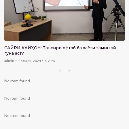
САЙРИ КАЙҲОН: Таъсири офтоб ба ҳаёти замин чӣ
гуна аст?
admin
26 марта, 2024
0
view
No item found
No item found
No item found