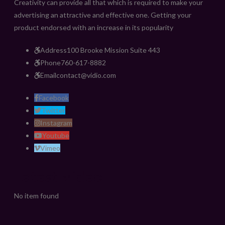
Creativity can provide all that which is required to make your
advertising an attractive and effective one. Getting your
product endorsed with an increase in its popularity
Address
100 Brooke Mission Suite 443
Phone
760-617-8882
Email
contact@vidio.com
Facebook
Twitter
Instagram
Youtube
Vimeo
Latest Video
No item found