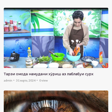
Тарзи омода намудани хӯриш аз лаблабуи сурх
admin
31 марта, 2024
0
view