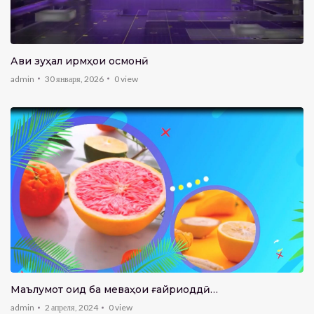
Авҷи зуҳал ҷирмҳои осмонӣ
admin
30 января, 2026
0
view
Маълумот оид ба меваҳои ғайриоддӣ…
admin
2 апреля, 2024
0
view