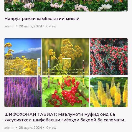
Наврӯз рамзи ҳамбастагии миллӣ
admin
28 марта, 2024
0
view
ШИФОХОНАИ ТАБИАТ: Маълумоти муфид оид ба
хусусиятҳои шифобахши гиёҳҳои баҳорӣ ба саломатии
инсон
admin
28 марта, 2024
0
view