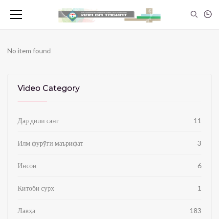
No item found
Video Category
Дар дили санг
11
Илм фурӯғи маърифат
3
Инсон
6
Китоби сурх
1
Лавҳа
183