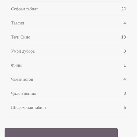
Суфраи табиат
20
Тавсия
4
Теғи Сино
18
Умри дубора
3
Филм
1
Чаманистон
4
Ҷилои дониш
8
Шифохонаи табиат
6