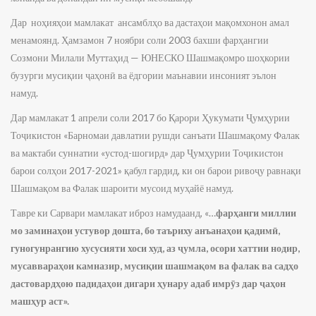
Дар ноҳияҳои мамлакат ансамблҳо ва дастаҳои мақомхонон амал
менамоянд. Ҳамзамон 7 ноябри соли 2003 бахши фарҳангии
Созмони Милали Муттаҳид — ЮНЕСКО Шашмақомро шоҳкории
бузурги мусиқии ҷаҳонӣ ва ёдгории маънавии инсоният эълон
намуд.
Дар мамлакат 1 апрели соли 2017 бо Қарори Ҳукумати Ҷумҳурии
Тоҷикистон «Барномаи давлатии рушди санъати Шашмақому Фалак
ва мактаби суннатии «устод-шогирд» дар Ҷумҳурии Тоҷикистон
барои солҳои 2017-2021» қабул гардид, ки он барои ривоҷу равнақи
Шашмақом ва Фалак шароити мусоид муҳайё намуд.
Тавре ки Сарвари мамлакат иброз намудаанд, «…
фарҳанги миллии
мо заминаҳои устувор дошта, бо таъриху анъанаҳои қадимӣ,
гуногунрангию хусусияти хоси худ, аз ҷумла, осори хаттии нодир,
мусаввараҳои камназир, мусиқии шашмақом ва фалак ва садҳо
дастовардҳою падидаҳои дигари ҳунару адаб имрӯз дар ҷаҳон
машҳур аст».