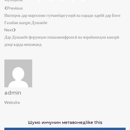
Previous
Иштирок дар маросими гулчанбаргузорӣ ва паради ҳарбӣ дар Боғи
Ғалабаи шаҳри Душанбе
Next
Дар Душанбе форумҳои пешазконфронсӣ ва чорабиниҳои канорӣ
доир карда мешаванд
admin
Website
Шумо инчунин метавонед
like this