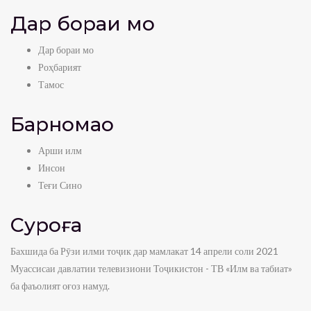
Дар бораи мо
Дар бораи мо
Роҳбарият
Тамос
Барномаҳо
Арши илм
Инсон
Теғи Сино
Суроға
Бахшида ба Рӯзи илми тоҷик дар мамлакат 14 апрели соли 2021
Муассисаи давлатии телевизиони Тоҷикистон - ТВ «Илм ва табиат»
ба фаъолият оғоз намуд.