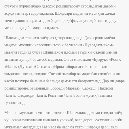
бузурги пурҷозибаро ҳазорҳо ромишгарону сарояндагон давоми
асрҳо ғанитар гардонидаанд. Шоҳасари мадании мусиқии халқи
тоҷик давоми асрҳо аз дил ба дил роҳ ёфта, аз устод ба шогирд чун
мероси аҷдодӣ омада расидааст.
Шашмақом таърихи зиёда аз ҳазорсола дорад. Дар асрҳои миёна
маҷмуи мусиқии классикии тоҷик ба унвони «Дувоздаҳмақом»
маъмул гардида буд ва Шашмақом идомаи таърихӣ-бадеии ҳамин
анъанаи ҳунарӣ ба ҳисоб меравад. Он аз мақомҳои «Бузрук», «Рост»,
«Наво», «Дугоҳ», «Сегоҳ» ва «Ироқ» иборат аст. Ба нигоштаи
таърихшиносон, шоҳони Сосонӣ эътибор ва мартабаи соҳибони ин
касби нозукро ба зинаи баланди ҷамъиятӣ бардоштаанд. Дар ин давра
ромишгароне, ба монанди Борбади Марвазӣ, Саркаш, Накисои
Чангӣ, Озодвори Чангӣ, Ромтини Чангӣ ба ин мусиқӣ замина
гузоштаанд.
Мероси мусиқии суннатии тоҷик- Шашмақом давоми солҳои зиёд
чун асари силсилавии шаклан мураккаб, вале дорои хусусияти касбӣ
мукаммал мегардид ва аз насл ба насл ба таври шифоҳӣ дар шакли