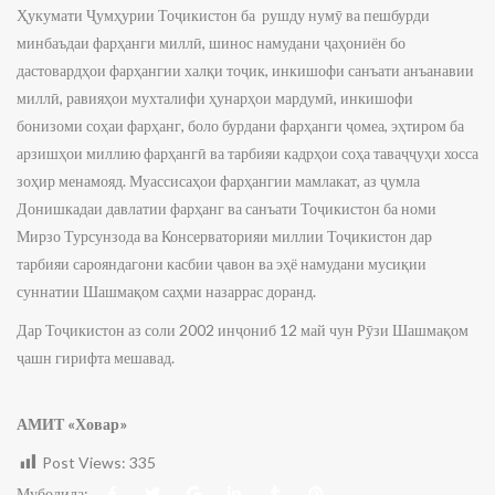
Ҳукумати Ҷумҳурии Тоҷикистон ба рушду нумӯ ва пешбурди
минбаъдаи фарҳанги миллӣ, шинос намудани ҷаҳониён бо
дастовардҳои фарҳангии халқи тоҷик, инкишофи санъати анъанавии
миллӣ, равияҳои мухталифи ҳунарҳои мардумӣ, инкишофи
бонизоми соҳаи фарҳанг, боло бурдани фарҳанги ҷомеа, эҳтиром ба
арзишҳои миллию фарҳангӣ ва тарбияи кадрҳои соҳа таваҷҷуҳи хосса
зоҳир менамояд. Муассисаҳои фарҳангии мамлакат, аз ҷумла
Донишкадаи давлатии фарҳанг ва санъати Тоҷикистон ба номи
Мирзо Турсунзода ва Консерваторияи миллии Тоҷикистон дар
тарбияи сарояндагони касбии ҷавон ва эҳё намудани мусиқии
суннатии Шашмақом саҳми назаррас доранд.
Дар Тоҷикистон аз соли 2002 инҷониб 12 май чун Рӯзи Шашмақом
ҷашн гирифта мешавад.
АМИТ «Ховар»
Post Views:
335
Мубодила: