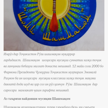
Имрӯз дар Тоҷикистон Рӯзи шашмақом муқаррар
гардидааст.
Шашмақом шоҳасари мусиқии суннатии халқи тоҷик
ва ганҷинаи бебаҳои миллат дониста мешавад.
12 майи соли 2000 бо
Фармони Президенти Ҷумҳурии Тоҷикистон муҳтарам Эмомалӣ
Раҳмон ба ин шоҳасари мусиқии классикии халқи тоҷик мақоми
давлатӣ дода шуд ва ҳар сол ин рӯз ҳамчун Рӯзи Шашмақом дар
саросари мамлакат ҷашн гирифта мешавад.
Аз таърихи пайдоиши мусиқии Шашмақом
Шашмақом арзишмандтарин дурри гаронбаҳо буда, ин санъати