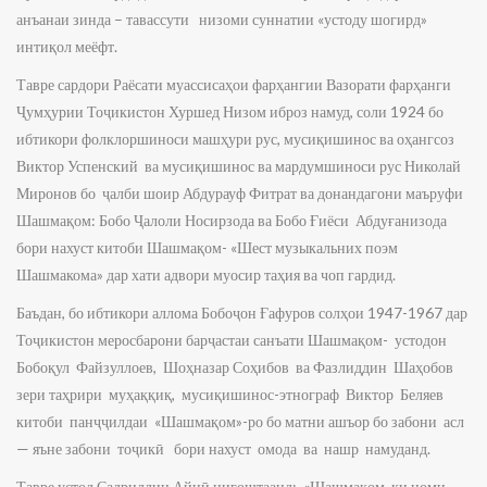
анъанаи зинда – тавассути низоми суннатии «устоду шогирд»
интиқол меёфт.
Тавре сардори Раёсати муассисаҳои фарҳангии Вазорати фарҳанги
Ҷумҳурии Тоҷикистон Хуршед Низом иброз намуд, соли 1924 бо
ибтикори фолклоршиноси машҳури рус, мусиқишинос ва оҳангсоз
Виктор Успенский ва мусиқишинос ва мардумшиноси рус Николай
Миронов бо ҷалби шоир Абдурауф Фитрат ва донандагони маъруфи
Шашмақом: Бобо Ҷалоли Носирзода ва Бобо Ғиёси Абдуғанизода
бори нахуст китоби Шашмақом- «Шест музыкальних поэм
Шашмакома» дар хати адвори муосир таҳия ва чоп гардид.
Баъдан, бо ибтикори аллома Бобоҷон Ғафуров солҳои 1947-1967 дар
Тоҷикистон меросбарони барҷастаи санъати Шашмақом- устодон
Бобоқул Файзуллоев, Шоҳназар Соҳибов ва Фазлиддин Шаҳобов
зери таҳрири муҳаққиқ, мусиқишинос-этнограф Виктор Беляев
китоби панҷҷилдаи «Шашмақом»-ро бо матни ашъор бо забони асл
— яъне забони тоҷикӣ бори нахуст омода ва нашр намуданд.
Тавре устод Садриддин Айнӣ нигоштаанд: «Шашмақом, ки номи