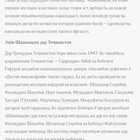
умумии мусиқии классикии халқи тоҷик аст, якбора ба ин шакли
ҳозираи мукаммалшудааш нарасидааст, балки монанди ҳунар ва
пешаҳои дигар бо хизмат ва ихтирои одамони бисёр – сарояндагон,
навозандагон ва оҳангсозон такмил ёфтааст».
Эҳёи Шашмақом дар Тоҷикистон
Дар Ҷумҳурии Тоҷикистон бори аввал соли 1947 бо ташаббуси
қаҳрамонони Тоҷикистон — Садриддин Айнӣ ва Бобоҷон
Ғафуров ансамбли шашмақомхонон ҳамчун «Ансамбли ҳофизон» ё
«Дастаи мақомсароён» таъсис гардид. Ба ин даста сарояндагон ва
донандагони мусиқии мардумӣ ва классикӣ- Шоҳназар Соҳибов,
Фазлиддин Шаҳобов, Нерё Аминов, Муҳиддин Мавлонов, Саидхони
Ҳисорӣ (Тӯхтаев), Абдумаҷид Ҳомидов, Маъруфхоҷа Баҳодуров ва
дигарон ҷалб гардиданд. Бо ҳидоятҳои Бобоҷон Ғафуров китобҳои
«Шашмақом» дар панҷ ҷилд нашр мегарданд, ки дар ин кор саҳми
Фазлиддин Шаҳобов, Шоҳназар Соҳибов ва Бобоқул Файзуллоев
хеле назарас мебошад. Ин китобҳо имрӯз китобҳои рӯимизии ҳар
хонанда ва донандаи ин мусиқӣ мебошанд.