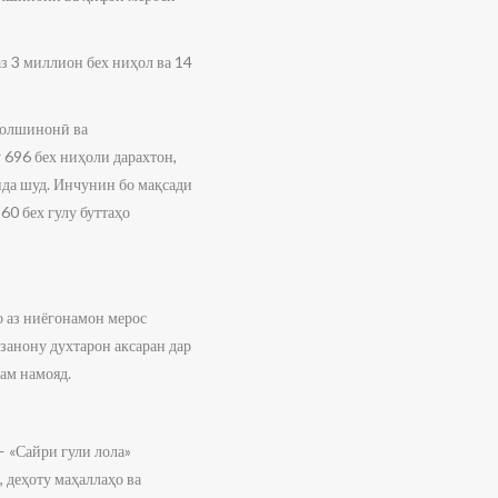
з 3 миллион бех ниҳол ва 14
ҳолшинонӣ ва
 696 бех ниҳоли дарахтон,
ида шуд. Инчунин бо мақсади
60 бех гулу буттаҳо
о аз ниёгонамон мерос
 занону духтарон аксаран дар
ам намояд.
 «Сайри гули лола»
 деҳоту маҳаллаҳо ва