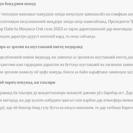
о бояд риоя намуд
лу теппаҳои мамлакат намудҳои зиёди ниҳолҳои ҳамешасабз ва сояафкан ш
хнологияҳои ниҳолшинонӣ миқдори зиёди онҳо намесабзанд. Президенти 
р Паём ба Маҷлиси Олӣ соли 2023 аз тарзи дарахтшинонӣ дар минтақаҳо 
въҳои дарахтро дуруст интихоб кард, то онҳо сабзанд».
нро аз эрозия ва шусташавӣ нигоҳ медоранд
арсабзнамоӣ имкон медиҳад, ки заминҳо аз эрозия ва шусташавӣ нигоҳ до
 ҳангоми кам гардидани дарахтон ва буттаҳо шусташавӣ ва лағжиши замин 
ои эрозияи шамолу об ҳифз намуда, боиси аз байн нарафтани заминҳои ҳос
 об хориҷ мекунад, ки таъсири
аванд ба таъсири ду кондитсионери маъмулӣ давоми рӯз баробар аст. Дар я
он мегирад, ки дар ҳолати набудани ҷангал гази карбон дар атмосфера мем
 рӯ, ҳар чӣ бештар бояд гулу бутта ва ниҳол шинонем, то дар татбиқи Бар