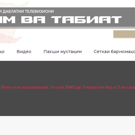
ҳо
Видео
Пахши мустақим
Сеткаи барномаҳ
 Рӯзи гул ва ниҳолшинонӣ. То соли 2040 дар Тоҷикистон беш аз 2 милли