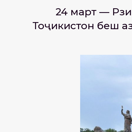
24 март — Рӯз
Тоҷикистон беш а