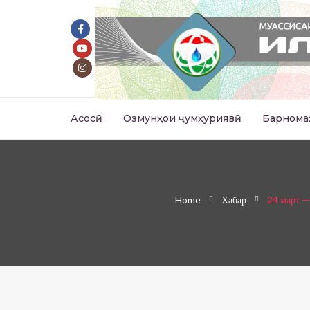
Асосӣ
Озмунҳои ҷумҳуриявӣ
Барнома
Home
Хабар
24 март —