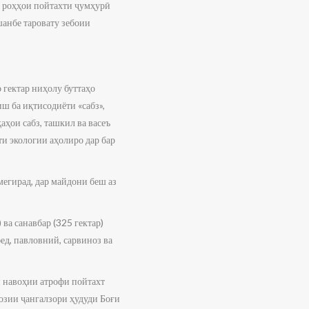
и роҳҳои пойтахти ҷумҳурӣ
шанбе таровату зебоии
 гектар ниҳолу буттаҳо
ш ба иқтисодиёти «сабз»,
ҳои сабз, ташкил ва васеъ
и экологии аҳолиро дар бар
мегирад, дар майдони беш аз
ва санавбар (325 гектар)
ед, павловний, сарвиноз ва
 навоҳии атрофи пойтахт
зии ҷангалзори ҳудуди Боғи