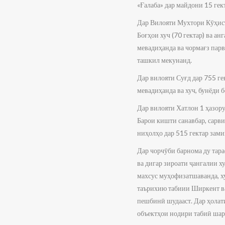
«Ғалаба» дар майдони 15 гек
Дар Вилояти Мухтори Кӯҳист
Боғҳои хуч (70 гектар) ва ан
мевадиҳанда ва чормағз парв
ташкил мекунанд.
Дар вилояти Суғд дар 755 г
мевадиҳанда ва хуч, бунёди б
Дар вилояти Хатлон 1 ҳазору
Барои кишти санавбар, сарви
ниҳолҳо дар 515 гектар зам
Дар чорчӯби барнома ду тар
ва дигар зироати ҷангалии х
махсус муҳофизатшаванда, х
таърихию табиии Ширкент ва 
пешбинӣ шудааст. Дар ҳолат
объектҳои нодири табиӣ шар