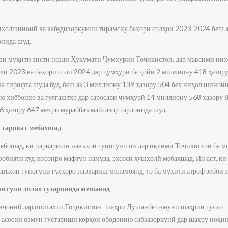
ниҳолшинонӣ ва кабудизоркунии тирамоҳу баҳори солҳои 2023-2024 беш а
онида шуд.
зи муҳити зисти назди Ҳукумати Ҷумҳурии Тоҷикистон, дар мавсими ни
ли 2023 ва баҳори соли 2024 дар ҷумҳурӣ ба ҷойи 2 миллиону 418 ҳазору
а гирифта шуда буд, беш аз 3 миллиону 139 ҳазору 504 бех ниҳол шинон
ю хиёбонҳо ва гулгаштҳо дар саросари ҷумҳурӣ 14 миллиону 568 ҳазору 8
 ҳазору 647 метри мураббаъ майсазор гардонида шуд.
а тароват мебахшад
 мебошад, ки парвариши навъҳои гуногуни он дар иқлими Тоҷикистон ба м
аззобияти худ инсонро мафтун намуда, эҳсоси хушҳолӣ мебахшад. Ин аст, ки
авъҳои гуногуни гулҳоро парвариш менамоянд, то ба муҳити атроф зебоӣ з
и гули лола» гузаронида мешавад
 инҷониб дар пойтахти Тоҷикистон- шаҳри Душанбе озмуни шаҳрии гулҳо —
 асосии озмун густариши корҳои ободонию сабзазоркунӣ дар шаҳру ноҳия,