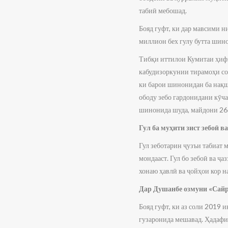
табиӣ мебошад.
Бояд гуфт, ки дар мавсими 
миллион бех гулу бутта шин
Тибқи иттилои Кумитаи ҳиф
кабудизоркунии тирамоҳи со
ки барои шинонидан ба нақш
ободу зебо гардонидани кӯча
шинонида шуда, майдони 266
Гул ба муҳити зист зебоӣ в
Гул зеботарин ҷузъи табиат
мондааст. Гул бо зебоӣ ва ҷ
хонаю ҳавлӣ ва ҷойҳои кор н
Дар Душанбе озмуни «Сайр
Бояд гуфт, ки аз соли 2019
гузаронида мешавад. Ҳадафи