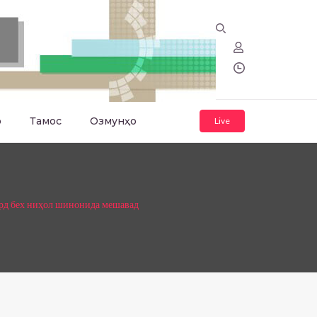
о
Тамос
Озмунҳо
Live
ард бех ниҳол шинонида мешавад