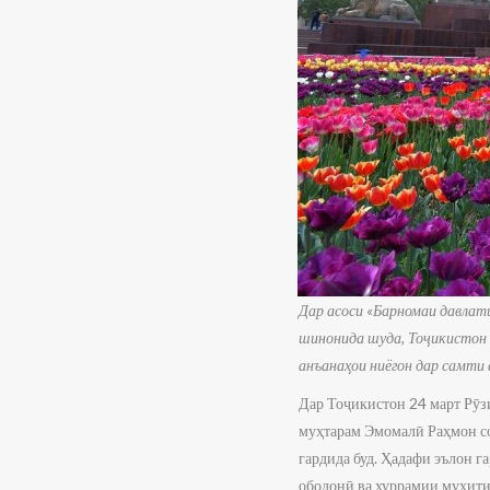
Дар асоси «Барномаи давлат
шинонида шуда, Тоҷикистон б
анъанаҳои ниёгон дар самти 
Дар Тоҷикистон 24 март Рӯз
муҳтарам Эмомалӣ Раҳмон с
гардида буд. Ҳадафи эълон г
ободонӣ ва хуррамии муҳити