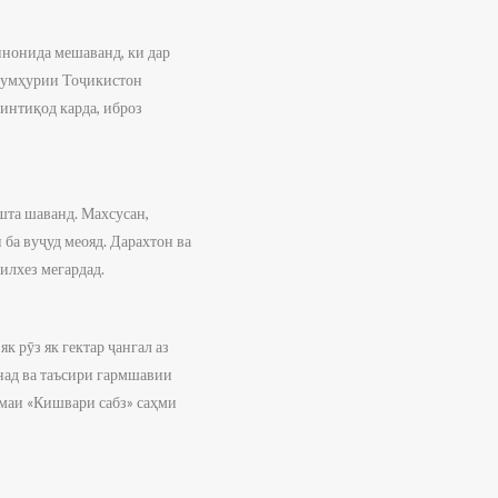
инонида мешаванд, ки дар
Ҷумҳурии Тоҷикистон
интиқод карда, иброз
шта шаванд. Махсусан,
ба вуҷуд меояд. Дарахтон ва
илхез мегардад.
к рӯз як гектар ҷангал аз
онад ва таъсири гармшавии
номаи «Кишвари сабз» саҳми