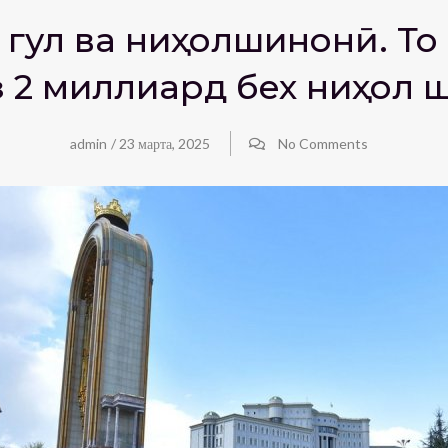
и гул ва ниҳолшинонӣ. То
з 2 миллиард бех ниҳол
admin
/
23 марта, 2025
No Comments