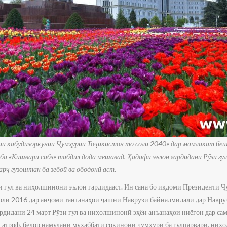
ии кабудизоркунии Ҷумҳурии Тоҷикистон то соли 2040» дар мамлакат беш 
а «Кишвари сабз» табдил дода мешавад. Ҳадафи эълон гардидани Рӯзи гул
арҷ гузоштан ба зебоӣ ва ободонӣ аст.
и гул ва ниҳолшинонӣ эълон гардидааст. Ин сана бо иқдоми Президенти 
оли 2016 дар анҷоми тантанаҳои ҷашни Наврӯзи байналмилалӣ дар Наврӯ
ардидани 24 март Рӯзи гул ва ниҳолшинонӣ эҳёи анъанаҳои ниёгон дар сам
 атроф, бедор намудани муҳаббати сокинони ҷумҳурӣ ба гулпарварӣ, ниҳ