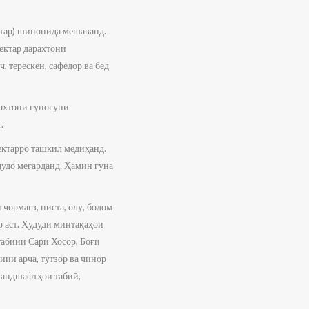
ктар) шинонида мешаванд.
гектар дарахтони
 терескен, сафедор ва бед
рахтони гуногуни
.
гектарро ташкил медиҳанд.
 ҷудо мегарданд. Ҳамин гуна
чормағз, писта, олу, бодом
р аст. Ҳудуди минтақаҳои
абиии Сари Хосор, Боғи
ии арча, тутзор ва чинор
ландшафтҳои табиӣ,