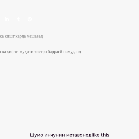
шка кишт карда мешавад
 ва ҳифзи муҳити зистро баррасӣ намуданд
Шумо инчунин метавонед
like this