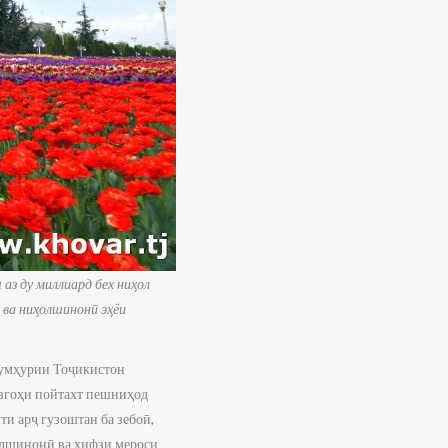
аз ду миллиард бех ниҳол
 ва ниҳолшинонӣ эҳёи
Ҷумҳурии Тоҷикистон
згоҳи пойтахт пешниҳод
ти арҷ гузоштан ба зебоӣ,
олшинонӣ ва ҳифзи мероси