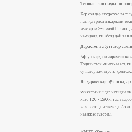
Технологияи ниҳолшинонир
Ҳар сол дар шоҳроҳҳо ва та
натиҷаи риоя накардани те
муҳтарам Эмомалӣ Раҳмон да
намуданд, ки «бояд ҷой ва на
Дарахтон ва буттазор зами
Афзун кардани дарахтон ва с
Тоҷикистон минтақае аст, ки
буттазор заминро аз ҳодисаҳ
Як дарахт ҳар рӯз он қадар
хунуксозиаш дар натиҷаи ин р
ҳаво 120 – 280 кг гази карб
ҳаворо зиёд менамояд. Аз ин
назаррас гузорем.
АМИТ «Ховар»