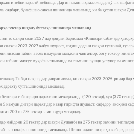
рҳанги зебоипарастӣ мебошад. Дар ин замина ҳамасола дар кӯчаю шафат
ола, садбарг, бунафшаю савсан шинонида мешаванд, ки ба ҳусни шаҳри Ду
зорҳо гектар ниҳолу буттаҳо шинонида мешаванд
он то охири соли 2027 дар доираи Барномаи «Кишвари сабз» дар ҳазорҳо
и солҳои 2023-2027 қабул шудааст, коҳиш додани газҳои гулхонаӣ, гузари
и низоми табиӣ, васеъ намудани майдони ҷангалзор, боғу токзор, минтақа
ои табиии махсус муҳофизатшаванда ва таъмини рушди устувор ва амният
мешавад. Тибқи нақша, дар давраи аввал, ки солҳои 2023-2025-ро дар бар 
ех дарахту бутта шинонида мешавад.
бештари сабзкориро дарахтони мевадиҳанда (420 гектар), хуч (370 гектар) 
 5 намуди дигари дарахт дар назар гирифта шудааст: сафедор, ақоқиёи саф
нҳо аз 200 то 275 гектар замин ҷудо мегардад.
ар майдони 20 гектар дар шаҳри Душанбе ва 275 гектар замини теппаҳои
абз ва сояафкан шинонида мешаванд. Шинонидани ниҳолҳо ва барқарорсо