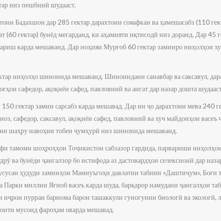
тар низ пешбинӣ шудааст.
они Бадахшон дар 285 гектар дарахтони сояафкан ва ҳамешасабз (110 ге
гат (60 гектар) бунёд мегарданд, ки аҳамияти иқтисодӣ низ доранд. Дар 45 
ариш карда мешаванд. Дар ноҳияи Мурғоб 60 гектар заминро ниҳолҳои хуч,
ектар ниҳолҳо шинонида мешаванд. Шинонидани санавбар ва саксавул, да
оғҳои сафедор, ақоқиёи сафед, павловний ва ангат дар назар дошта шудааст
 150 гектар замин сарсабз карда мешавад. Дар ин ҷо дарахтони мева 240 
ноз, сафедор, саксавул, ақоқиёи сафед, павловний ва хуч майдонҳои васеъ
ини шаҳру навоҳии тобеи ҷумҳурӣ низ шинонида мешаванд.
афи тамоми шоҳроҳҳои Тоҷикистон сабзазор гардида, парвариши ниҳолҳои 
удрӯ ва бунёди ҷангалзор бо истифода аз дастовардҳои селексионӣ дар наза
усусан ҳудуди заминҳои Мамнуъгоҳи давлатии табиии «Даштиҷум», Боғи т
Парки миллии Яғноб васеъ карда шуда, барқарор намудани ҷангалҳои таби
и иҷрои пурраи барнома барои ташаккули гуногунии биологӣ ва экологӣ, 
оити мусоид фароҳам оварда мешавад.