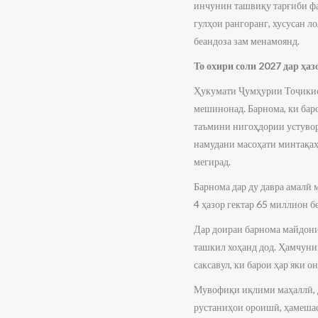
инчунин ташвиқу тарғиби фа
гулҳои рангоранг, хусусан л
беандоза зам менамоянд.
То охири соли 2027 дар ҳа
Ҳукумати Ҷумҳурии Тоҷикист
мешинонад. Барнома, ки баро
таъмини нигоҳдории устувори
намудани масоҳати минтақаҳ
мегирад.
Барнома дар ду давра амалӣ 
4 ҳазор гектар 65 миллион б
Дар доираи барнома майдони 
ташкил хоҳанд дод. Ҳамчунин
саксавул, ки барои ҳар яки о
Мувофиқи иқлими маҳаллӣ, д
рустаниҳои ороишӣ, ҳамешас