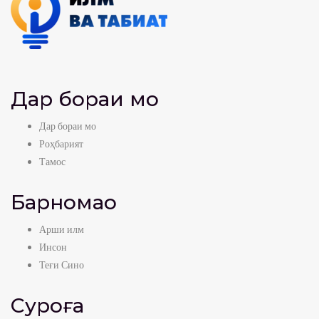
Дар бораи мо
Дар бораи мо
Роҳбарият
Тамос
Барномаҳо
Арши илм
Инсон
Теғи Сино
Суроға