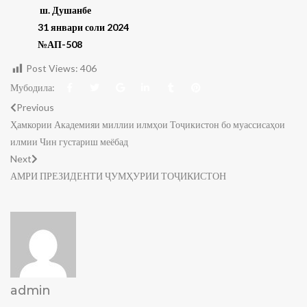
ш. Душанбе
31 январи соли 2024
№АП-508
Post Views:
406
Мубодила:
Previous
Ҳамкории Академияи миллии илмҳои Тоҷикистон бо муассисаҳои
илмии Чин густариш меёбад
Next
АМРИ ПРЕЗИДЕНТИ ҶУМҲУРИИ ТОҶИКИСТОН
admin