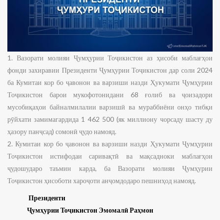
1. Вазорати молияи Ҷумҳурии Тоҷикистон аз ҳисоби маблағҳои
фонди захиравии Президенти Ҷумҳурии Тоҷикистон дар соли 2024
ба Кумитаи кор бо ҷавонон ва варзиши назди Ҳукумати Ҷумҳурии
Тоҷикистон барои мукофотонидани 68 ғолиб ва ҷоизадори
мусобиқаҳои байналмилалии варзишӣ ва мураббиёни онҳо тибқи
рӯйхати замимагардида 1 462 500 (як миллиону чорсаду шасту ду
ҳазору панҷсад) сомонӣ ҷудо намояд.
2. Кумитаи кор бо ҷавонон ва варзиши назди Ҳукумати Ҷумҳурии
Тоҷикистон истифодаи саривақтӣ ва мақсадноки маблағҳои
ҷудошударо таъмин карда, ба Вазорати молияи Ҷумҳурии
Тоҷикистон ҳисоботи хароҷоти анҷомдодаро пешниҳод намояд.
Президенти
Ҷумҳурии Тоҷикистон Эмомалӣ Раҳмон