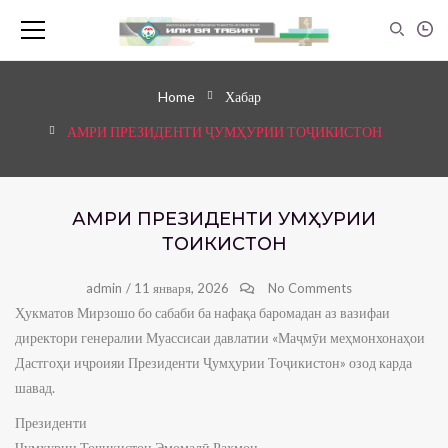
Home
Хабар
АМРИ ПРЕЗИДЕНТИ ҶУМҲУРИИ ТОҶИКИСТОН
АМРИ ПРЕЗИДЕНТИ ҶУМҲУРИИ
ТОҶИКИСТОН
admin
/
11 января, 2026
No Comments
Ҳукматов Мирзошо бо сабаби ба нафақа баромадан аз вазифаи
директори генералии Муассисаи давлатии «Маҷмӯи меҳмонхонаҳои
Дастгоҳи иҷроияи Президенти Ҷумҳурии Тоҷикистон» озод карда
шавад.
Президенти
Ҷумҳурии Тоҷикистон Эмомалӣ Раҳмон