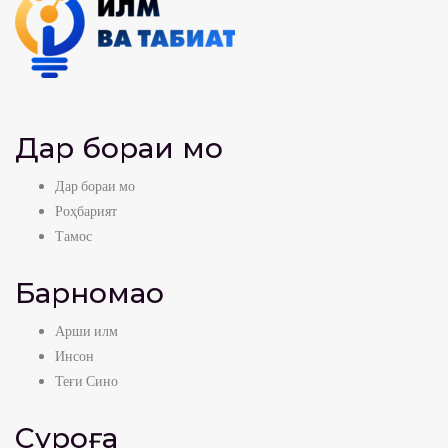
Дар бораи мо
Дар бораи мо
Роҳбарият
Тамос
Барномаҳо
Арши илм
Инсон
Теғи Сино
Суроға