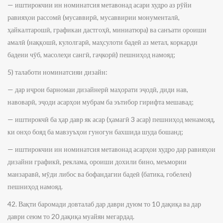
— иштирокчии ин номинатсия метавонад асари худро аз рӯйи
равияҳои рассомӣ (мусаввирӣ, мусаввирии монументалӣ,
ҳайкалтарошӣ, графикаи дастгоҳӣ, миниатюра) ва санъати ороиши
амалӣ (наққошӣ, кулолгарӣ, маҳсулоти бадеӣ аз метал, коркарди
бадеии чӯб, масолеҳи сангӣ, гаҷкорӣ) пешниҳод намояд;
5) талаботи номинатсияи дизайн:
— дар иҷрои барномаи дизайнерӣ маҳорати эҷодӣ, диди нав,
навоварӣ, эҷоди асарҳои мубрам ба эътибор гирифта мешавад;
— иштирокчӣ ба ҳар давр як асар (ҳамагӣ 3 асар) пешниҳод менамояд,
ки онҳо бояд ба мавзуъҳои гуногун бахшида шуда бошанд;
— иштирокчии ин номинатсия метавонад асарҳои худро дар равияҳои
дизайни графикӣ, реклама, ороиши дохили бино, меъмории
манзаравӣ, мӯди либос ва бофандагии бадеӣ (батика, гобелен)
пешниҳод намояд.
42. Вақти баромади довталаб дар даври дуюм то 10 дақиқа ва дар
даври сеюм то 20 дақиқа муайян мегардад.