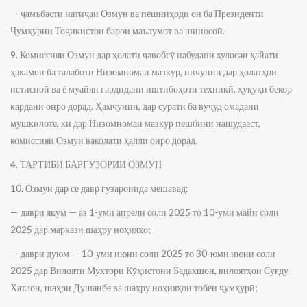
— ҷамъбасти натиҷаи Озмун ва пешниҳоди он ба Президенти
Ҷумҳурии Тоҷикистон барои маълумот ва шиносоӣ.
9. Комиссияи Озмун дар ҳолати ҷавобгӯ набудани хулосаи ҳайати
ҳакамон ба талаботи Низомномаи мазкур, инчунин дар ҳолатҳои
истисноӣ ва ё муайян гардидани иштибоҳоти техникӣ, ҳуқуқи бекор
кардани онро дорад. Ҳамчунин, дар сурати ба вуҷуд омадани
мушкилоте, ки дар Низомномаи мазкур пешбинӣ нашудааст,
комиссияи Озмун ваколати ҳалли онро дорад.
4. ТАРТИБИ БАРГУЗОРИИ ОЗМУН
10. Озмун дар се давр гузаронида мешавад:
— даври якум — аз 1-уми апрели соли 2025 то 10-уми майи соли
2025 дар маркази шаҳру ноҳияҳо;
— даври дуюм — 10-уми июни соли 2025 то 30-юми июни соли
2025 дар Вилояти Мухтори Кӯҳистони Бадахшон, вилоятҳои Суғду
Хатлон, шаҳри Душанбе ва шаҳру ноҳияҳои тобеи ҷумҳурӣ;