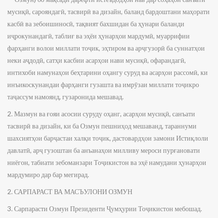
мусиқӣ, сарояндагӣ, тасвирӣ ва дизайн, баланд бардоштани маҳорати
касбӣ ва зебоишиносӣ, тақвият бахшидан ба ҳунари баланди
иҷрокунандагӣ, таблиғ ва эҳёи ҳунарҳои мардумӣ, муаррифии
фарҳанги волои миллати тоҷик, эҳтиром ва арҷгузорӣ ба суннатҳои
неки аҷдодӣ, сатҳи касбии асарҳои нави мусиқӣ, офарандагӣ,
интихоби намунаҳои беҳтарини оҳангу суруд ва асарҳои рассомӣ, ки
инъикоскунандаи фарҳанги гузашта ва имрӯзаи миллати тоҷикро
таҷассум намоянд, гузаронида мешавад.
2. Мазмун ва ғояи асосии суруду оҳанг, асарҳои мусиқӣ, санъати
тасвирӣ ва дизайн, ки ба Озмун пешниҳод мешаванд, тараннуми
шахсиятҳои барҷастаи халқи тоҷик, дастовардҳои замони Истиқлоли
давлатӣ, арҷ гузоштан ба анъанаҳои милливу мероси пурғановати
ниёгон, табиати зебоманзари Тоҷикистон ва эҳё намудани ҳунарҳои
мардумиро дар бар мегирад.
2. САРПАРАСТ ВА МАСЪУЛОНИ ОЗМУН
3. Сарпарасти Озмун Президенти Ҷумҳурии Тоҷикистон мебошад.