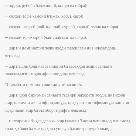
сетор, уд, рубоби бадахшонӣ, қонун ва ғайра);
— созҳои торӣ-камонӣ (ғижак, қобуз, сато);
— созҳои нафасӣ (най, қушнай, сурнай, карнай, тутак ва ғайра)
— созҳои торӣ-зарбӣ (чанг, лабчанг ва ғайра).
— дар ин номинатсия пешниҳоди силсилавӣ низ иҷозат дода
мешавад;
— дар пешниҳоди навозандагон ба сабақҳои аслии санъати
навозандагии тоҷик афзалият дода мешавад;
4) талаботи номинатсияи санъати тасвирӣ:
— дар иҷрои барномаи санъати тасвирӣ маҳорати эҷодӣ, интихоби
асар, мазмуни асари офаридашуда, маҳсулоти истифодашуда ҳангоми
офаридани асар ба эътибор гирифта мешавад;
— иштирокчӣ ба ҳар давр як асар (ҳамагӣ 3 асар) пешниҳод менамояд,
ки онҳо бояд ба мавзуъҳои гуногун бахшида шуда бошанд;