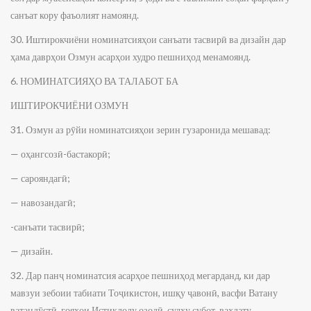
санъат кору фаъолият намоянд.
30. Иштирокчиёни номинатсияҳои санъати тасвирӣ ва дизайн дар
ҳама даврҳои Озмун асарҳои худро пешниҳод менамоянд.
6. НОМИНАТСИЯҲО ВА ТАЛАБОТ БА
ИШТИРОКЧИЁНИ ОЗМУН
31. Озмун аз рӯйи номинатсияҳои зерин гузаронида мешавад:
— оҳангсозӣ-бастакорӣ;
— сарояндагӣ;
— навозандагӣ;
-санъати тасвирӣ;
— дизайн.
32. Дар панҷ номинатсия асарҳое пешниҳод мегарданд, ки дар
мавзуи зебоии табиати Тоҷикистон, ишқу ҷавонӣ, васфи Ватану
ватандӯстӣ, ғояҳои Истиқлолу озодӣ, сулҳу субот, ваҳдату