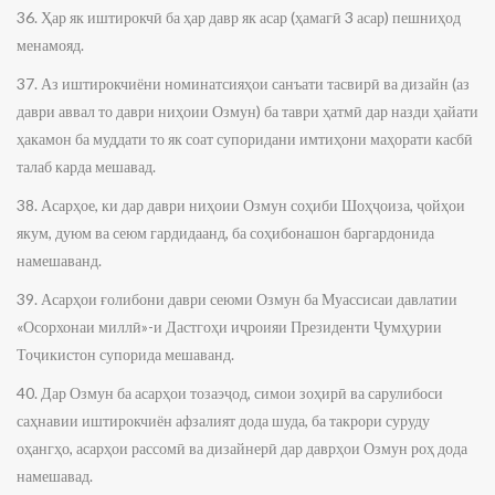
36. Ҳар як иштирокчӣ ба ҳар давр як асар (ҳамагӣ 3 асар) пешниҳод
менамояд.
37. Аз иштирокчиёни номинатсияҳои санъати тасвирӣ ва дизайн (аз
даври аввал то даври ниҳоии Озмун) ба таври ҳатмӣ дар назди ҳайати
ҳакамон ба муддати то як соат супоридани имтиҳони маҳорати касбӣ
талаб карда мешавад.
38. Асарҳое, ки дар даври ниҳоии Озмун соҳиби Шоҳҷоиза, ҷойҳои
якум, дуюм ва сеюм гардидаанд, ба соҳибонашон баргардонида
намешаванд.
39. Асарҳои ғолибони даври сеюми Озмун ба Муассисаи давлатии
«Осорхонаи миллӣ»-и Дастгоҳи иҷроияи Президенти Ҷумҳурии
Тоҷикистон супорида мешаванд.
40. Дар Озмун ба асарҳои тозаэҷод, симои зоҳирӣ ва сарулибоси
саҳнавии иштирокчиён афзалият дода шуда, ба такрори суруду
оҳангҳо, асарҳои рассомӣ ва дизайнерӣ дар даврҳои Озмун роҳ дода
намешавад.