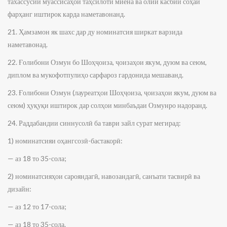
тахассусии муассисаҳои таҳсилоти миёна ва олии касбии соҳаи
фарҳанг иштирок карда наметавонанд.
21. Ҳамзамон як шахс дар ду номинатсия ширкат варзида
наметавонад.
22. Ғолибони Озмун бо Шоҳҷоиза, ҷоизаҳои якум, дуюм ва сеюм,
диплом ва мукофотпулиҳо сарфароз гардонида мешаванд.
23. Ғолибони Озмун (лауреатҳои Шоҳҷоиза, ҷоизаҳои якум, дуюм ва
сеюм) ҳуқуқи иштирок дар солҳои минбаъдаи Озмунро надоранд.
24. Раддабандии синнусолӣ ба таври зайл сурат мегирад:
1) номинатсияи оҳангсозӣ-бастакорӣ:
— аз 18 то 35-сола;
2) номинатсияҳои сарояндагӣ, навозандагӣ, санъати тасвирӣ ва
дизайн:
— аз 12 то 17-сола;
— аз 18 то 35-сола.