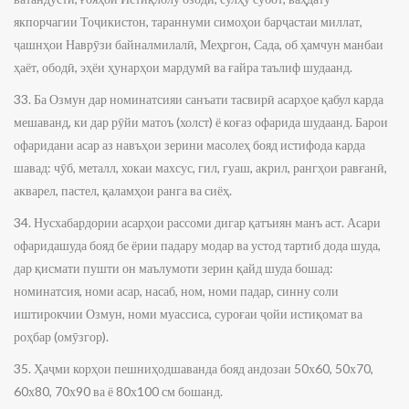
якпорчагии Тоҷикистон, тараннуми симоҳои барҷастаи миллат,
ҷашнҳои Наврӯзи байналмилалӣ, Меҳргон, Сада, об ҳамчун манбаи
ҳаёт, ободӣ, эҳёи ҳунарҳои мардумӣ ва ғайра таълиф шудаанд.
33. Ба Озмун дар номинатсияи санъати тасвирӣ асарҳое қабул карда
мешаванд, ки дар рӯйи матоъ (холст) ё коғаз офарида шудаанд. Барои
офаридани асар аз навъҳои зерини масолеҳ бояд истифода карда
шавад: чӯб, металл, хокаи махсус, гил, гуаш, акрил, рангҳои равғанӣ,
акварел, пастел, қаламҳои ранга ва сиёҳ.
34. Нусхабардории асарҳои рассоми дигар қатъиян манъ аст. Асари
офаридашуда бояд бе ёрии падару модар ва устод тартиб дода шуда,
дар қисмати пушти он маълумоти зерин қайд шуда бошад:
номинатсия, номи асар, насаб, ном, номи падар, синну соли
иштирокчии Озмун, номи муассиса, суроғаи ҷойи истиқомат ва
роҳбар (омӯзгор).
35. Ҳаҷми корҳои пешниҳодшаванда бояд андозаи 50х60, 50х70,
60х80, 70х90 ва ё 80х100 см бошанд.