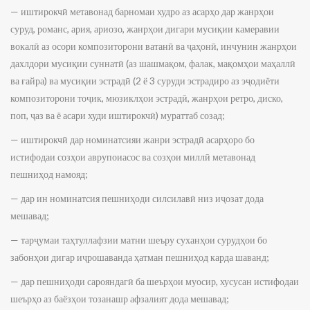
— иштирокчӣ метавонад барномаи худро аз асарҳо дар жанрҳои
суруд, романс, ария, ариозо, жанрҳои дигари мусиқии камеравии
вокалӣ аз осори композиторони ватанӣ ва ҷаҳонӣ, инчунин жанрҳои
дахлдори мусиқии суннатӣ (аз шашмақом, фалак, мақомҳои маҳаллӣ
ва ғайра) ва мусиқии эстрадӣ (2 ё 3 суруди эстрадиро аз эҷодиёти
композиторони тоҷик, мюзиклҳои эстрадӣ, жанрҳои ретро, диско,
поп, ҷаз ва ё асари худи иштирокчӣ) мураттаб созад;
— иштирокчӣ дар номинатсияи жанри эстрадӣ асарҳоро бо
истифодаи созҳои аврупоиасос ва созҳои миллӣ метавонад
пешниҳод намояд;
— дар ин номинатсия пешниҳоди силсилавӣ низ иҷозат дода
мешавад;
— тарҷумаи таҳтуллафзии матни шеъру суханҳои сурудҳои бо
забонҳои дигар иҷрошаванда ҳатман пешниҳод карда шаванд;
— дар пешниҳоди сарояндагӣ ба шеърҳои муосир, хусусан истифодаи
шеърҳо аз баёзҳои тозанашр афзалият дода мешавад;