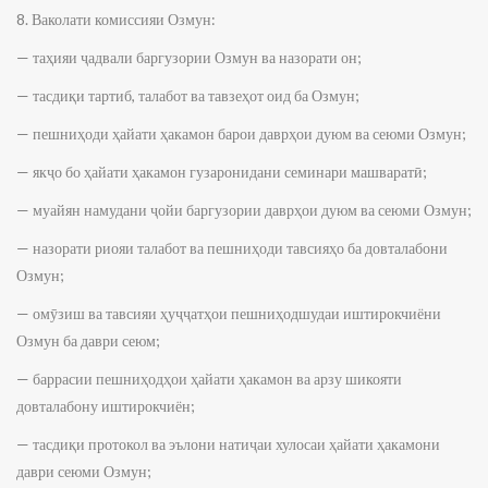
8. Ваколати комиссияи Озмун:
— таҳияи ҷадвали баргузории Озмун ва назорати он;
— тасдиқи тартиб, талабот ва тавзеҳот оид ба Озмун;
— пешниҳоди ҳайати ҳакамон барои даврҳои дуюм ва сеюми Озмун;
— якҷо бо ҳайати ҳакамон гузаронидани семинари машваратӣ;
— муайян намудани ҷойи баргузории даврҳои дуюм ва сеюми Озмун;
— назорати риояи талабот ва пешниҳоди тавсияҳо ба довталабони
Озмун;
— омӯзиш ва тавсияи ҳуҷҷатҳои пешниҳодшудаи иштирокчиёни
Озмун ба даври сеюм;
— баррасии пешниҳодҳои ҳайати ҳакамон ва арзу шикояти
довталабону иштирокчиён;
— тасдиқи протокол ва эълони натиҷаи хулосаи ҳайати ҳакамони
даври сеюми Озмун;