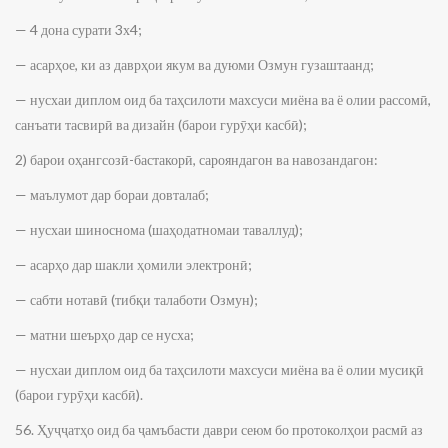
— 4 дона сурати 3х4;
— асарҳое, ки аз даврҳои якум ва дуюми Озмун гузаштаанд;
— нусхаи диплом оид ба таҳсилоти махсуси миёна ва ё олии рассомӣ,
санъати тасвирӣ ва дизайн (барои гурӯҳи касбӣ);
2) барои оҳангсозӣ-бастакорӣ, сарояндагон ва навозандагон:
— маълумот дар бораи довталаб;
— нусхаи шиноснома (шаҳодатномаи таваллуд);
— асарҳо дар шакли ҳомили электронӣ;
— сабти нотавӣ (тибқи талаботи Озмун);
— матни шеърҳо дар се нусха;
— нусхаи диплом оид ба таҳсилоти махсуси миёна ва ё олии мусиқӣ
(барои гурӯҳи касбӣ).
56. Ҳуҷҷатҳо оид ба ҷамъбасти даври сеюм бо протоколҳои расмӣ аз