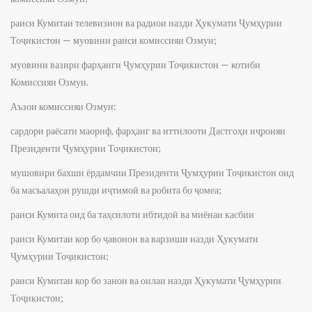
раиси Кумитаи телевизион ва радиои назди Ҳукумати Ҷумҳурии
Тоҷикистон — муовини раиси комиссияи Озмун;
муовини вазири фарҳанги Ҷумҳурии Тоҷикистон — котиби
Комиссияи Озмун.
Аъзои комиссияи Озмун:
сардори раёсати маориф, фарҳанг ва иттилооти Дастгоҳи иҷроияи
Президенти Ҷумҳурии Тоҷикистон;
мушовири бахши ёрдамчии Президенти Ҷумҳурии Тоҷикистон оид
ба масъалаҳои рушди иҷтимоӣ ва робита бо ҷомеа;
раиси Кумита оид ба таҳсилоти ибтидоӣ ва миёнаи касбии
раиси Кумитаи кор бо ҷавонон ва варзиши назди Ҳукумати
Ҷумҳурии Тоҷикистон;
раиси Кумитаи кор бо занон ва оилаи назди Ҳукумати Ҷумҳурии
Тоҷикистон;