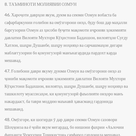
8. ТАЪМИНОТИ МОЛИЯВИИ ОЗМУН
46. Хароҷоти даврҳои якум, дуюм ва сеюми Озмун вобаста ба
сафарбаркунии ғолибон ва омӯзгорони онҳо, буду бош дар маҳалли
баргузории Озмун аз ҳисоби буҷети мақомоти иҷроияи ҳокимияти
давлатии Вилояти Мухтори Кӯҳистони Бадахшон, вилоятҳои Суғду
Хатлон, шаҳри Душанбе, шаҳру ноҳияҳо ва сарчашмаҳои дигари
маблағгузории бо қонунгузорӣ манънагардида пардохт карда
мешавад.
47. Ғолибони даври якуму дуюми Озмун ва омӯзгорони онҳо аз
ҷониби мақомоти иҷроияи ҳокимияти давлатии Вилояти Мухтори
Кӯҳистони Бадахшон, вилоятҳо, шаҳри Душанбе, шаҳру ноҳияҳо ва
ташкилоту муассисаҳое, ки қонунгузорӣ фаъолияти онҳоро манъ
накардааст, ба таври моддию маънавӣ ҳавасманд гардонида
мешаванд.
48. Омӯзгоре, ки шогирди ӯ дар даври сеюми Озмун сазовори
Шоҳҷоиза ва ё ҷойи якум мегардад, бо нишони фахрии «Аълочии
фарҳанги Ҷумҳурии Тоҷикистон» сарфароз гардонида мешавад.