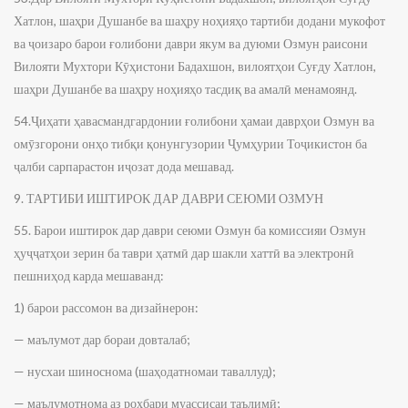
Хатлон, шаҳри Душанбе ва шаҳру ноҳияҳо тартиби додани мукофот
ва ҷоизаро барои ғолибони даври якум ва дуюми Озмун раисони
Вилояти Мухтори Кӯҳистони Бадахшон, вилоятҳои Суғду Хатлон,
шаҳри Душанбе ва шаҳру ноҳияҳо тасдиқ ва амалӣ менамоянд.
54.Ҷиҳати ҳавасмандгардонии ғолибони ҳамаи даврҳои Озмун ва
омӯзгорони онҳо тибқи қонунгузории Ҷумҳурии Тоҷикистон ба
ҷалби сарпарастон иҷозат дода мешавад.
9. ТАРТИБИ ИШТИРОК ДАР ДАВРИ СЕЮМИ ОЗМУН
55. Барои иштирок дар даври сеюми Озмун ба комиссияи Озмун
ҳуҷҷатҳои зерин ба таври ҳатмӣ дар шакли хаттӣ ва электронӣ
пешниҳод карда мешаванд:
1) барои рассомон ва дизайнерон:
— маълумот дар бораи довталаб;
— нусхаи шиноснома (шаҳодатномаи таваллуд);
— маълумотнома аз роҳбари муассисаи таълимӣ;