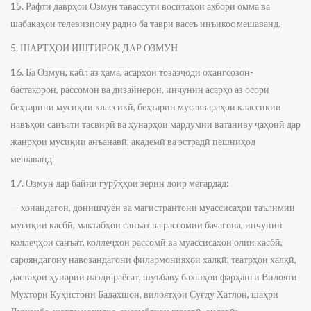
15. Рафти даврҳои Озмун тавассути воситаҳои ахбори омма ва
шабакаҳои телевизиону радио ба таври васеъ инъикос мешаванд.
5. ШАРТҲОИ ИШТИРОК ДАР ОЗМУН
16. Ба Озмун, қабл аз ҳама, асарҳои тозаэҷоди оҳангсозон-
бастакорон, рассомон ва дизайнерон, инчунин асарҳо аз осори
беҳтарини мусиқии классикӣ, беҳтарин мусаввараҳои классикии
навъҳои санъати тасвирӣ ва ҳунарҳои мардумии ватаниву ҷаҳонӣ дар
жанрҳои мусиқии анъанавӣ, академӣ ва эстрадӣ пешниҳод
мешаванд.
17. Озмун дар байни гурӯҳҳои зерин доир мегардад:
— хонандагон, донишҷӯён ва магистрантони муассисаҳои таълимии
мусиқии касбӣ, мактабҳои санъат ва рассомии бачагона, инчунин
коллеҷҳои санъат, коллеҷҳои рассомӣ ва муассисаҳои олии касбӣ,
сарояндагону навозандагони филармонияҳои халқӣ, театрҳои халқӣ,
дастаҳои ҳунарии назди раёсат, шуъбаву бахшҳои фарҳанги Вилояти
Мухтори Кӯҳистони Бадахшон, вилоятҳои Суғду Хатлон, шаҳри