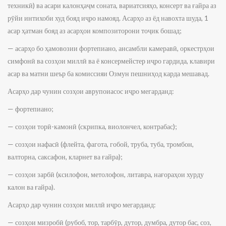
техникӣ) ва асари калонҳаҷм соната, вариатсияҳо, консерт ва ғайра аз
рӯйи интихоби худ бояд иҷро намояд. Асарҳо аз ёд навохта шуда, 1
асар ҳатман бояд аз асарҳои композиторони тоҷик бошад;
— асарҳо бо ҳамовозии фортепиано, ансамбли камеравӣ, оркестрҳои
симфонӣ ва созҳои миллӣ ва ё консермейстер иҷро гардида, клавири
асар ва матни шеър ба комиссияи Озмун пешниҳод карда мешавад.
Асарҳо дар чунин созҳои аврупоиасос иҷро мегарданд:
— фортепиано;
— созҳои торӣ-камонӣ (скрипка, виолончел, контрабас);
— созҳои нафасӣ (флейта, фагота, гобой, труба, туба, тромбон,
валторна, саксафон, кларнет ва ғайра);
— созҳои зарбӣ (ксилофон, метолофон, литавра, нағораҳои хурду
калон ва ғайра).
Асарҳо дар чунин созҳои миллӣ иҷро мегарданд:
— созҳои мизробӣ (рубоб, тор, тарбӯр, дутор, думбра, дутор бас, соз,