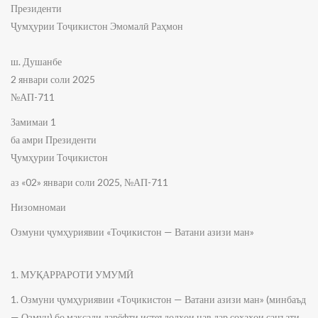
Президенти
Ҷумҳурии Тоҷикистон Эмомалӣ Раҳмон
ш. Душанбе
2 январи соли 2025
№АП-711
Замимаи 1
ба амри Президенти
Ҷумҳурии Тоҷикистон
аз «02» январи соли 2025, №АП-711
Низомномаи
Озмуни ҷумҳуриявии «Тоҷикистон — Ватани азизи ман»
1. МУҚАРРАРОТИ УМУМӢ
1. Озмуни ҷумҳуриявии «Тоҷикистон — Ватани азизи ман» (минбаъд
— Озмун) бо мақсади дарёфти истеъдодҳои нав дар соҳаҳои санъати