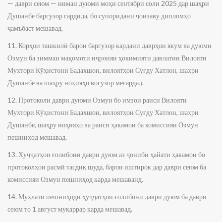
— даври сеюм — нимаи дуюми моҳи сентябри соли 2025 дар шаҳри
Душанбе баргузор гардида, бо супоридани ҷоизаву дипломҳо
ҷамъбаст мешавад.
11. Корҳои ташкилӣ барои баргузор кардани даврҳои якум ва дуюми
Озмун ба зиммаи мақомоти иҷроияи ҳокимияти давлатии Вилояти
Мухтори Кӯҳистони Бадахшон, вилоятҳои Суғду Хатлон, шаҳри
Душанбе ва шаҳру ноҳияҳо вогузор мегардад.
12. Протоколи даври дуюми Озмун бо имзои раиси Вилояти
Мухтори Кӯҳистони Бадахшон, вилоятҳои Суғду Хатлон, шаҳри
Душанбе, шаҳру ноҳияҳо ва раиси ҳакамон ба комиссияи Озмун
пешниҳод мешавад.
13. Ҳуҷҷатҳои ғолибони даври дуюм аз ҷониби ҳайати ҳакамон бо
протоколҳои расмӣ тасдиқ шуда, барои иштирок дар даври сеюм ба
комиссияи Озмун пешниҳод карда мешаванд.
14. Муҳлати пешниҳоди ҳуҷҷатҳои ғолибони даври дуюм ба даври
сеюм то 1 август муқаррар карда мешавад.