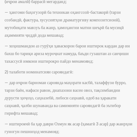
(иҷрои амалӣ) баррасӣ мегарданд;
— ҳангоми баҳогузорӣ ба техникаи оҳангсозӣ-бастакорӣ (тарзи
созбандӣ, фактура, хусусиятҳои драматургиву композитсионӣ),
мутобиқати мавзуъ ба жанр, ҳамоҳангии матни шеърӣ ба мусиқӣ
аҳаммияти ҷиддӣ дода мешавад;
— хоҳишмандон аз гурӯҳи ҳаваскорон барои иштирок кардан дар ин
бахш бо тариқи ариза муроҷиат намуда, баъди гузаштан аз санҷиши
тахассусӣ имкони иштирокро пайдо менамоянд;
2) талаботи номинатсияи сарояндагӣ:
— дар иҷрои барномаи сароянда маҳорати касбӣ, талаффузи бурро,
тарзи баён, нафаси равон, диапазони васеи овоз, тақсимбандии
дурусти ҳиҷоҳо, саҳназебӣ, либоси саҳнавӣ, одоб ва ҳаракати
саҳнавӣ, ҷалби шунаванда ва самимияти сарояндагӣ ба эътибор
гирифта мешавад;
— иштирокчӣ ба ҳар даври Озмун як асар (ҳамагӣ 3 асар) дар жанрҳои
гуногун пешниҳод менамояд;