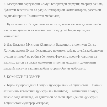
4. Масъулони баргузории Озмун вазоратҳои фарҳанг, маориф ва илм,
Кумитаи телевизион ва радио, иттифоқҳои композиторон, рассомон
ва дизайнерони Тоҷикистон мебошанд.
5. Кумитаҳои кор бо ҷавонон ва варзиш, занон ва оила ҷиҳати ҷалби
наврасон, ҷавонон ва занони боистеъдод ба Озмун мусоидат
менамоянд.
6. Дар Вилояти Мухтори Кӯҳистони Бадахшон, вилоятҳои Суғду
Хатлон, шаҳри Душанбе ва шаҳру ноҳияҳо, раёсат, шуъба ва бахшҳои
рушди иҷтимоӣ ва робита бо ҷомеа, фарҳанг, маориф, ҷавонон ва
варзиш, занон ва оилаи мақомоти иҷроияи маҳаллии ҳокимияти
давлатӣ масъули ташкил ва баргузории Озмун мебошанд.
3. КОМИССИЯИ ОЗМУН
7. Барои гузаронидани Озмуни ҷумҳуриявии «Тоҷикистон — Ватани
азизи ман» комиссияи ҷумҳуриявӣ (минбаъд — комиссияи Озмун)
таъсис дода мешавад, ки ҳайати он бо амри Президенти Ҷумҳурии
Тоҷикистон муқаррар мегардад.