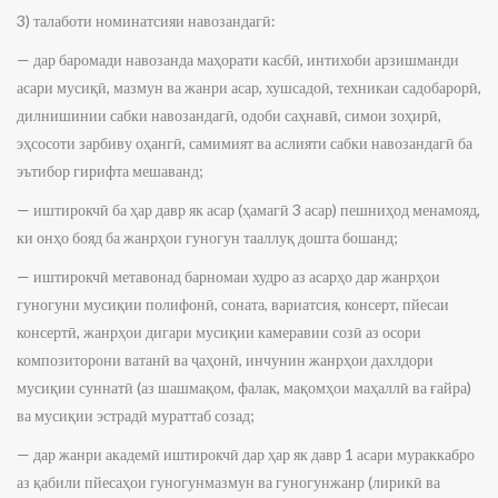
3) талаботи номинатсияи навозандагӣ:
— дар баромади навозанда маҳорати касбӣ, интихоби арзишманди
асари мусиқӣ, мазмун ва жанри асар, хушсадоӣ, техникаи садобарорӣ,
дилнишинии сабки навозандагӣ, одоби саҳнавӣ, симои зоҳирӣ,
эҳсосоти зарбиву оҳангӣ, самимият ва аслияти сабки навозандагӣ ба
эътибор гирифта мешаванд;
— иштирокчӣ ба ҳар давр як асар (ҳамагӣ 3 асар) пешниҳод менамояд,
ки онҳо бояд ба жанрҳои гуногун тааллуқ дошта бошанд;
— иштирокчӣ метавонад барномаи худро аз асарҳо дар жанрҳои
гуногуни мусиқии полифонӣ, соната, вариатсия, консерт, пйесаи
консертӣ, жанрҳои дигари мусиқии камеравии созӣ аз осори
композиторони ватанӣ ва ҷаҳонӣ, инчунин жанрҳои дахлдори
мусиқии суннатӣ (аз шашмақом, фалак, мақомҳои маҳаллӣ ва ғайра)
ва мусиқии эстрадӣ мураттаб созад;
— дар жанри академӣ иштирокчӣ дар ҳар як давр 1 асари мураккабро
аз қабили пйесаҳои гуногунмазмун ва гуногунжанр (лирикӣ ва