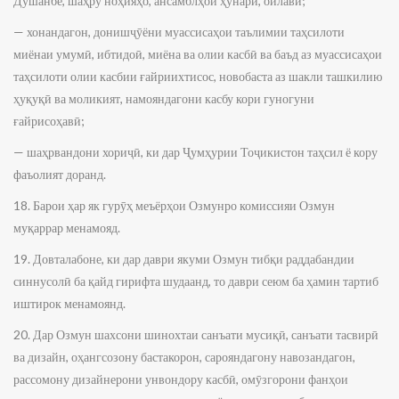
Душанбе, шаҳру ноҳияҳо, ансамблҳои ҳунарӣ, оилавӣ;
— хонандагон, донишҷӯёни муассисаҳои таълимии таҳсилоти
миёнаи умумӣ, ибтидоӣ, миёна ва олии касбӣ ва баъд аз муассисаҳои
таҳсилоти олии касбии ғайриихтисос, новобаста аз шакли ташкилию
ҳуқуқӣ ва моликият, намояндагони касбу кори гуногуни
ғайрисоҳавӣ;
— шаҳрвандони хориҷӣ, ки дар Ҷумҳурии Тоҷикистон таҳсил ё кору
фаъолият доранд.
18. Барои ҳар як гурӯҳ меъёрҳои Озмунро комиссияи Озмун
муқаррар менамояд.
19. Довталабоне, ки дар даври якуми Озмун тибқи раддабандии
синнусолӣ ба қайд гирифта шудаанд, то даври сеюм ба ҳамин тартиб
иштирок менамоянд.
20. Дар Озмун шахсони шинохтаи санъати мусиқӣ, санъати тасвирӣ
ва дизайн, оҳангсозону бастакорон, сарояндагону навозандагон,
рассомону дизайнерони унвондору касбӣ, омӯзгорони фанҳои