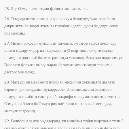
25. Дар Озмун истифодаи фонограмма манъ аст.
26. Теъдоди иштирокчиёни даври якум бемаҳдуд буда, ғолибони
даври якум ба даври дуюм ва ғолибони даври дуюм ба даври сеюм
роҳ меёбанд.
27. Миёни роҳбари муассисаи таълимӣ, омӯзгор ва довталаб (дар
шахси падару модар ва ё сарпарасти ӯ) шартнома ҷиҳати омода
намудани довталаб ба имзо расонида мешавад. Намунаи шартномаро
Вазорати фарҳанг омода карда, ба ҳамаи муассисаҳои таълимӣ
дастрас менамояд.
28. Масъулини мақомоти иҷроияи маҳаллии ҳокимияти давлатӣ
барои иҷро накардани муқаррароти Низомнома оид ба вайрон
намудани талаботи синнусолӣ, таҳрифи маълумоти иштирокчиёни
Озмун, ки боиси ба Озмун роҳ наёфтани иштирокчӣ мегардад,
масъулият доранд.
29. Ғолибони озмун уҳдадоранд, ки минбаъд тибқи шартнома тӯли 5
сол дар муассисаҳои консертӣ, эҷодӣ ва ё таълимии соҳаи фарҳангу