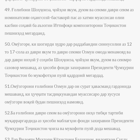
49. Ғолибони Шоҳҷоиза, ҷойҳои якум, дуюм ва сеюми даври сеюм аз
номинатсияи оҳангсозӣ-бастакорӣ пас аз хатми муассисаи олии
касбии соҳавӣ ба аъзогии Иттифоқи композиторони Тоҷикистон
пешниҳод мегарданд.
50. Омӯзгоре, ки шогирди худро дар раддабандии синнусолии аз 12
то 17-сола аз даври якум то даври сеюми Озмун омода менамояд ва
дар даври ниҳоӣ ӯ соҳиби Шоҳҷоиза, ҷойҳои якум, дуюм ва сеюмро
сазовор мешавад, аз ҳисоби фонди захиравии Президенти Ҷумҳурии
Тоҷикистон бо мукофотҳои пулӣ қадрдонӣ мегардад.
51.Омӯзгорони ғолибони Озмун дар он сурат ҳавасманд гардонида
мешаванд, ки ҳуҷҷати тасдиқкунандаи муассисаро дар хусуси
омӯзгори воқеӣ будан пешниҳод намоянд.
52.Ба ғолибони даври сеюм ва омӯзгорони онҳо тибқи тартиби
муқарраргардида аз ҳисоби маблағҳои фонди захиравии Президенти
Ҷумҳурии Тоҷикистон ҷоиза ва мукофоти пулӣ дода мешавад.
53.Дар Вилояти Мухтори Кӯҳистони Бадахшон, вилоятҳои Суғду