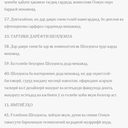
ҷониби ҳайати ҳакамон тасдиқ гардида, комиссияи Озмун онро
баррасӣ менамояд.
57. Довталабоне, ки дар даври сеюм ғолиб намегарданд, бо диплом ва
ифтихорнома сарфароз гардонида мешаванд.
10. ТАРТИБИ ДАРЁФТИ ШОҲҶОИЗА
58. Дар даври сеюм ба ҳар як номинатсия як Шоҳҷоиза ҷудо карда
мешавад.
59. Ба ғолиби беҳтарин Шоҳҷоиза дода мешавад.
60. Шоҳҷоиза ба иштирокчие дода мешавад, ки дар оҳангсозӣ-
бастакорӣ, суруд хондану мусиқӣ навохтан, офаридани асарҳои
тасвирӣ ва ё дизайнерӣ маҳорат ва истеъдоди фавқулода дошта,
маҳорату истеъдод ва касбияти ӯ аз ғолиби ҷойи якум болотар аст.
11. ИМТИЁЗҲО
61. Ғолибони Шоҳҷоиза, ҷойҳои якум, дуюм ва сеюми Озмун
тавассути барномаҳои телевизионӣ ва радиоӣ муаррифӣ шуда,