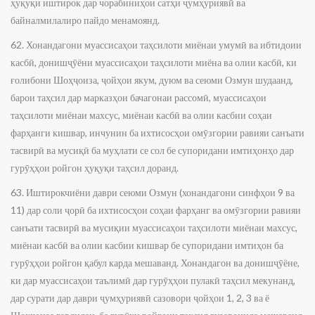
ҳуқуқи иштирок дар чорабиниҳои сатҳи ҷумҳуриявӣ ва
байналмилалиро пайдо менамоянд.
62. Хонандагони муассисаҳои таҳсилоти миёнаи умумӣ ва ибтидоии
касбӣ, донишҷӯёни муассисаҳои таҳсилоти миёна ва олии касбӣ, ки
ғолибони Шоҳҷоиза, ҷойҳои якум, дуюм ва сеюми Озмун шудаанд,
барои таҳсил дар марказҳои бачагонаи рассомӣ, муассисаҳои
таҳсилоти миёнаи махсус, миёнаи касбӣ ва олии касбии соҳаи
фарҳанги кишвар, инчунин ба ихтисосҳои омӯзгории равияи санъати
тасвирӣ ва мусиқӣ ба муҳлати се сол бе супоридани имтиҳонҳо дар
гурӯҳҳои ройгон ҳуқуқи таҳсил доранд.
63. Иштирокчиёни даври сеюми Озмун (хонандагони синфҳои 9 ва
11) дар соли ҷорӣ ба ихтисосҳои соҳаи фарҳанг ва омӯзгории равияи
санъати тасвирӣ ва мусиқии муассисаҳои таҳсилоти миёнаи махсус,
миёнаи касбӣ ва олии касбии кишвар бе супоридани имтиҳон ба
гурӯҳҳои ройгон қабул карда мешаванд. Хонандагон ва донишҷӯёне,
ки дар муассисаҳои таълимӣ дар гурӯҳҳои пулакӣ таҳсил мекунанд,
дар сурати дар даври ҷумҳуриявӣ сазовори ҷойҳои 1, 2, 3 ва ё