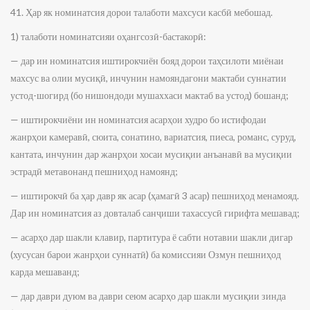
41. Ҳар як номинатсия дорои талаботи махсуси касбӣ мебошад.
1) талаботи номинатсияи оҳангсозӣ-бастакорӣ:
— дар ин номинатсия иштирокчиён бояд дорои таҳсилоти миёнаи
махсус ва олии мусиқӣ, инчунин намояндагони мактаби суннатии
устод-шогирд (бо нишондоди мушаххаси мактаб ва устод) бошанд;
— иштирокчиёни ин номинатсия асарҳои худро бо истифодаи
жанрҳои камеравӣ, сюита, сонатино, вариатсия, пиеса, романс, суруд,
кантата, инчунин дар жанрҳои хосаи мусиқии анъанавӣ ва мусиқии
эстрадӣ метавонанд пешниҳод намоянд;
— иштирокчӣ ба ҳар давр як асар (ҳамагӣ 3 асар) пешниҳод менамояд.
Дар ин номинатсия аз довталаб санҷиши тахассусӣ гирифта мешавад;
— асарҳо дар шакли клавир, партитура ё сабти нотавии шакли дигар
(хусусан барои жанрҳои суннатӣ) ба комиссияи Озмун пешниҳод
карда мешаванд;
— дар даври дуюм ва даври сеюм асарҳо дар шакли мусиқии зинда