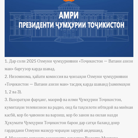
1. Дар соли 2025 Озмуни ҷумҳуриявии «Тоҷикистон — Ватани азизи
ман» баргузор карда шавад.
2. Низомнома, ҳайати комиссия ва ҷоизаҳои Озмуни ҷумҳуриявии
«Тоҷикистон — Ватани азизи ман» тасдиқ карда шаванд (замимаҳои
1, 2 ва 3).
3. Вазоратҳои фарҳанг, маориф ва илми Ҷумҳурии Тоҷикистон,
кумитаҳои телевизион ва радио, оид ба таҳсилоти ибтидоӣ ва миёнаи
касбӣ, кор бо ҷавонон ва варзиш, кор бо занон ва оилаи назди
Ҳукумати Ҷумҳурии Тоҷикистон барои дар сатҳи баланд доир
гардидани Озмуни мазкур чораҳои зарурӣ андешанд.
4. Мақомоти иҷроияи ҳокимияти давлатии Вилояти Мухтори