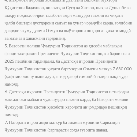
Кӯҳистони Бадахшон, вилоятҳои Суғд ва Хатлон, шаҳри Душанбе ва
шаҳру ноҳияҳо иҷрои талаботи амри мазкурро таъмин ва ҷиҳати
ҷалби бештари дӯстдорони санъат ва ҳунар чораҷӯйӣ карда, ғолибони
даврҳои якуму дуюми Озмун ва омӯзгорони онҳоро аз ҷиҳати моддӣ
ва маънавӣ ҳавасманд гардонанд.
5. Вазорати молияи Ҷумҳурии Тоҷикистон аз ҳисоби маблағҳои
фонди захиравии Президенти Ҷумҳурии Тоҷикистон, ки барои соли
2025 пешбинӣ гардидаанд, ба Дастгоҳи иҷроияи Президенти
Ҷумҳурии Тоҷикистон ҷиҳати баргузории Озмуни мазкур 7 680 000
(ҳафт миллиону шашсаду ҳаштод ҳазор) сомонӣ ба таври нақд ҷудо
намояд.
6. Дастгоҳи иҷроияи Президенти Ҷумҳурии Тоҷикистон истифодаи
мақсадноки маблағи ҷудошударо таъмин карда, ба Вазорати молияи
Ҷумҳурии Тоҷикистон ҳисоботи хароҷоти анҷомдодаро пешниҳод
намояд.
7. Назорати иҷрои амри мазкур ба зиммаи муовини Сарвазири
Ҷумҳурии Тоҷикистон (сарпарасти соҳа) гузошта шавад.