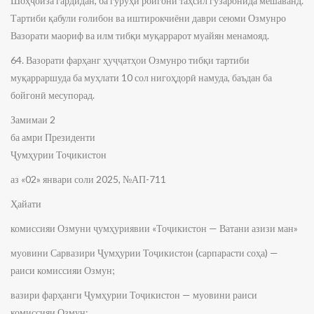
Шоҳҷоиза гардидан, ба гурӯҳи ройгони таҳсил гузаронида мешаванд.
Тартиби қабули ғолибон ва иштирокчиёни даври сеюми Озмунро
Вазорати маориф ва илм тибқи муқаррарот муайян менамояд.
64. Вазорати фарҳанг ҳуҷҷатҳои Озмунро тибқи тартиби
муқарраршуда ба муҳлати 10 сол нигоҳдорӣ намуда, баъдан ба
бойгонӣ месупорад.
Замимаи 2
ба амри Президенти
Ҷумҳурии Тоҷикистон
аз «02» январи соли 2025, №АП-711
Ҳайати
комиссияи Озмуни ҷумҳуриявии «Тоҷикистон — Ватани азизи ман»
муовини Сарвазири Ҷумҳурии Тоҷикистон (сарпарасти соҳа) —
раиси комиссияи Озмун;
вазири фарҳанги Ҷумҳурии Тоҷикистон — муовини раиси
комиссияи Озмун;