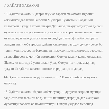
7. ҲАЙАТИ ҲАКАМОН
43. Ҳайати ҳакамони даври якум аз тарафи мақомоти иҷроияи
ҳокимияти давлатии Вилояти Мухтори Кӯҳистони Бадахшон,
вилоятҳои Суғду Хатлон, шаҳри Душанбе, шаҳру ноҳияҳо аз ҳисоби
мутахассисони мусиқишинос, санъатшинос, рассомон, омӯзгорони
муассисаҳои махсуси санъати мусиқӣ дар мувофиқа бо Вазорати
фарҳанг интихоб гардида, ҳайати ҳакамони даврҳои дуюму сеюм бо
пешниҳоди Вазорати фарҳанг, иттифоқҳои композиторон, рассомон
ва дизайнерон аз ҷониби комиссияи Озмун тасдиқ карда мешаванд.
Шахсе, ки шогирд ё узви оилаи ӯ дар Озмун иштирок мекунад,
ҳуқуқи ба ҳайати ҳакамон шомил гардиданро надорад.
44. Ҳайати ҳакамон аз рӯйи меъёри то 10 хол ғолибонро муайян
мекунад.
45. Ҳайати ҳакамон барои ҷобаҷогузории дурусти асарҳои мусиқӣ,
рақс, санъати тасвирӣ ва дизайни пешниҳодгардида дар жанрҳои
мувофиқи вобаста ба номинатсиҳои Озмун уҳдадор мебошад.