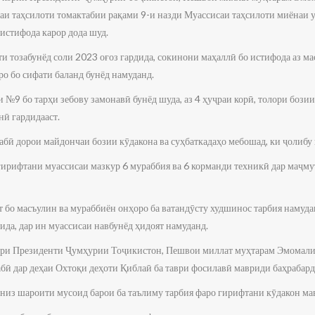
аи таҳсилоти томактабии рақами 9-и назди Муассисаи таҳсилоти миёнаи 
стифода карор дода шуд.
и тозабунёд соли 2023 оғоз гардида, сокинони маҳаллӣ бо истифода аз м
нро бо сифати баланд бунёд намуданд.
№9 бо тарҳи зебову замонавӣ бунёд шуда, аз 4 ҳуҷраи корӣ, толори бозии
нӣ гардидааст.
бӣ дорои майдончаи бозии кӯдакона ва суҳбаткадаҳо мебошад, ки ҷолибу 
гирифтани муассисаи мазкур 6 мураббия ва 6 корманди техникӣ дар маҷму
 бо масъулин ва мураббиён онҳоро ба ватандӯсту худшинос тарбия намуда
да, дар ин муассисаи навбунёд ҳидоят намуданд.
зури Президенти Ҷумҳурии Тоҷикистон, Пешвои миллат муҳтарам Эмомал
бӣ дар деҳаи Охтоқи деҳоти Қиблаӣ ба таври фосилавӣ мавриди баҳрабард
низ шароити мусоид барои ба таълиму тарбия фаро гирифтани кӯдакон мав