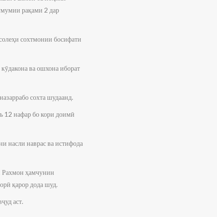
умумии рақами 2 дар
асолеҳи сохтмонии босифати
 кӯдакона ва ошхона иборат
назаррабо сохта шудаанд.
ъ 12 нафар бо кори доимӣ
ни насли наврас ва истифода
и Рахмон ҳамчунин
орӣ қарор дода шуд.
ҷуд аст.