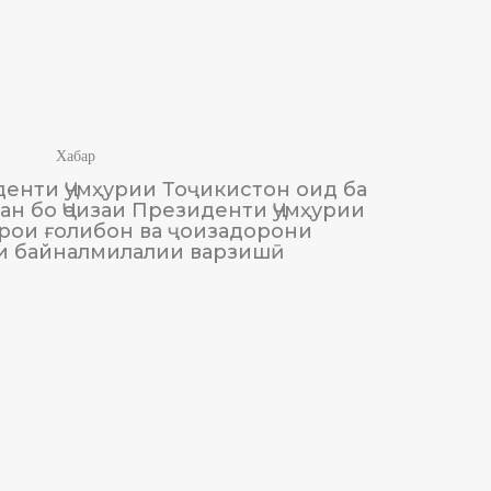
Хабар
енти Ҷумҳурии Тоҷикистон оид ба
М
н бо Ҷоизаи Президенти Ҷумҳурии
Тоҷики
рои ғолибон ва ҷоизадорони
и байналмилалии варзишӣ