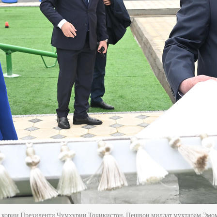
и кории Президенти Ҷумҳурии Тоҷикистон, Пешвои миллат муҳтарам Эмо