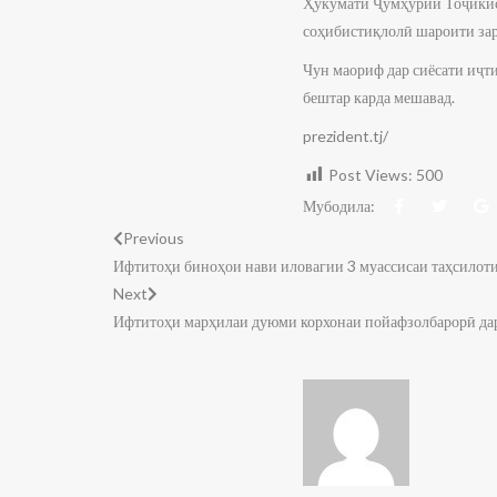
Ҳукумати Ҷумҳурии Тоҷикист
соҳибистиқлолӣ шароити зар
Чун маориф дар сиёсати иҷти
бештар карда мешавад.
prezident.tj/
Post Views:
500
Мубодила:
Previous
Ифтитоҳи биноҳои нави иловагии 3 муассисаи таҳсилот
Next
Ифтитоҳи марҳилаи дуюми корхонаи пойафзолбарорӣ да