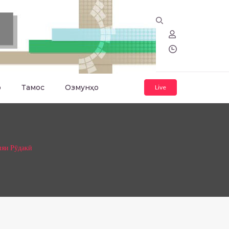
о
Тамос
Озмунҳо
Live
ияи Рӯдакӣ