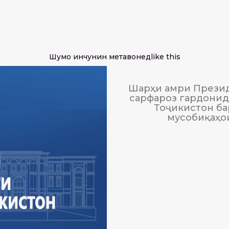
Шумо инчунин метавонед
like this
Шарҳи амри Презид
сарфароз гардонида
Тоҷикистон ба
мусобиқаҳо