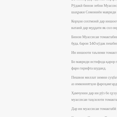
Рӯдакӣ бинои зебои Муассис
шаҳраки Сомониён мавриди и
Корҳои сохтмонӣ дар иншоот
ватанӣ дар муддати як сол о
Бинои Муассисаи томактабии 
буда, барои 160 кӯдак пешби
Ин иншооти таълими томакта
Бо мавриди истифода қарор 
фаро гирифта шуданд.
Пешвои миллат зимни суҳбат
аз имкониятҳои фароҳамгарди
Ҳамчунин дар ин рӯз бо ҳу
муассисаи таҳсилоти томакта
Дар ин муассисаи томактабӣ 