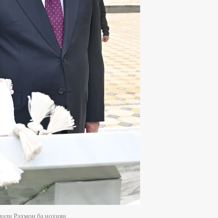
мали Рахмон ба ноҳияи