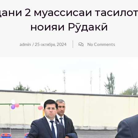
ани 2 муассисаи таҳсило
ноҳияи Рӯдакӣ
admin
/
25 октября, 2024
No Comments