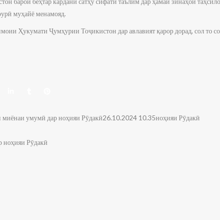
он барои беҳтар кардани сатҳу сифати таълим дар ҳамаи зинаҳои таҳсил
урӣ муҳайё менамояд.
моии Ҳукумати Ҷумҳурии Тоҷикистон дар авлавият қарор дорад, сол то со
и миёнаи умумӣ дар ноҳияи Рӯдакӣ26.10.2024 10.35ноҳияи Рӯдакӣ
р ноҳияи Рӯдакӣ