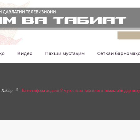
ҳо
Видео
Пахши мустақим
Сеткаи барномаҳ
Хабар
Ба истифода додани 2 муассисаи таҳсилоти томактабӣ дар ноҳ