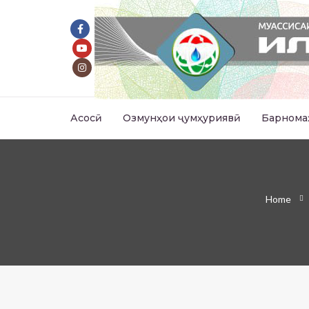
Асосӣ
Озмунҳои ҷумҳуриявӣ
Барнома
Home