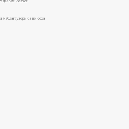
от давоми солҳои
л маблағгузорӣ ба ин соҳа