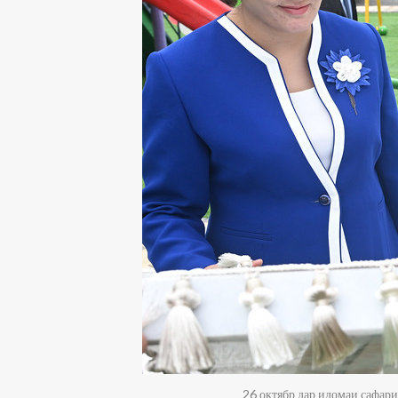
26 октябр дар идомаи сафар