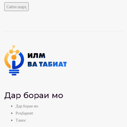
Дар бораи мо
Дар бораи мо
Роҳбарият
Тамос