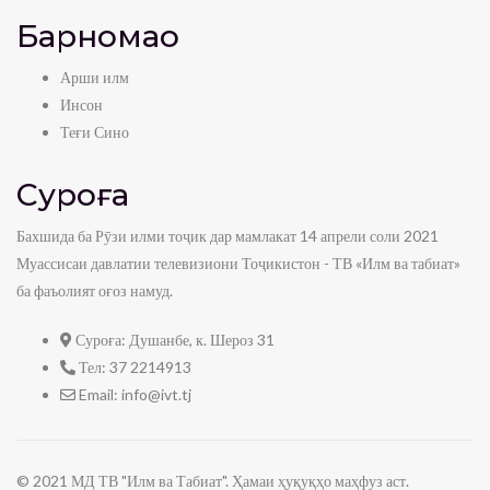
Барномаҳо
Арши илм
Инсон
Теғи Сино
Суроға
Бахшида ба Рӯзи илми тоҷик дар мамлакат 14 апрели соли 2021
Муассисаи давлатии телевизиони Тоҷикистон - ТВ «Илм ва табиат»
ба фаъолият оғоз намуд.
Суроға:
Душанбе, к. Шероз 31
Тел:
37 2214913
Email:
info@ivt.tj
© 2021 МД ТВ "Илм ва Табиат". Ҳамаи ҳуқуқҳо маҳфуз аст.