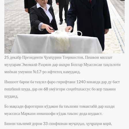
25 декабр Президенти Ҷумҳурии Тоҷикистон, Пешвои миллат
муҳтарам Эмомалӣ Раҳмон дар шаҳри Бохтар Муассисаи таҳсилоти
миёнаи умумии №17-ро ифтитоҳ намуданд.
Иншоот барои ба таҳсил фаро гирифтани 1240 хонанда дар ду баст
пешбинӣ шуда, дар он 68 омӯзгори соҳибтахассус бо кор таъмин
шуданд.
Бо мақсади фарогирии кӯдакон ба таълими томактабӣ дар назди
муассиса Маркази инкишофи кӯдак таъсис дода шудааст.
Бинои таълимӣ дорои 33 синфхонаи муҷаҳҳаз, ҳуҷраҳои корӣ,