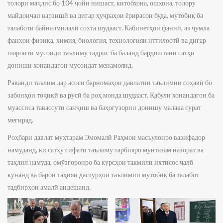
толори маҷлис бо 104 ҷойи нишаст, китобхона, ошхона, толору
майдончаи варзишӣ ва дигар ҳуҷраҳои ёрирасон буда, мутобиқ ба
талаботи байналмилалӣ сохта шудааст. Кабинетҳои фаннӣ, аз ҷумла
фанҳои физика, химия, биология, технологияи иттилоотӣ ва дигар
шароити мусоиди таълиму тадрис ба баланд бардоштани сатҳи
дониши хонандагон мусоидат менамоянд.
Раванди таълим дар асоси барномаҳои давлатии таълимии соҳавӣ бо
забонҳои тоҷикӣ ва русӣ ба роҳ монда шудааст. Қабули хонандагон ба
муассиса тавассути санҷиш ва баҳогузории донишу малака сурат
мегирад.
Роҳбари давлат муҳтарам Эмомалӣ Раҳмон масъулонро вазифадор
намуданд, ки сатҳу сифати таълиму тарбияро мунтазам назорат ва
таҳлил намуда, омӯзгоронро ба курсҳои такмили ихтисос ҷалб
кунанд ва барои таҳияи дастурҳои таълимии мутобиқ ба талабот
тадбирҳои амалӣ андешанд.