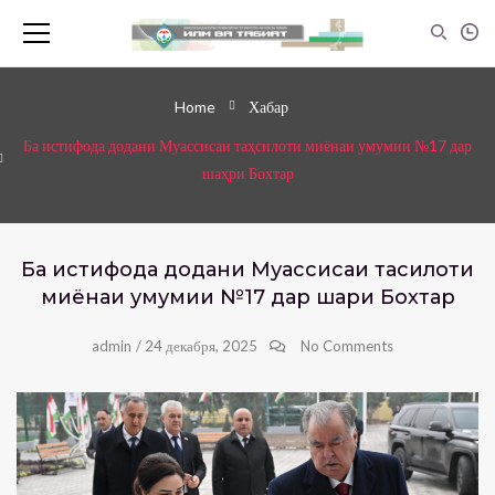
Home
Хабар
Ба истифода додани Муассисаи таҳсилоти миёнаи умумии №17 дар
шаҳри Бохтар
Ба истифода додани Муассисаи таҳсилоти
миёнаи умумии №17 дар шаҳри Бохтар
admin
/
24 декабря, 2025
No Comments