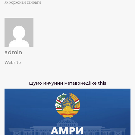
як корхонаи саноатӣ
admin
Website
Шумо инчунин метавонед
like this