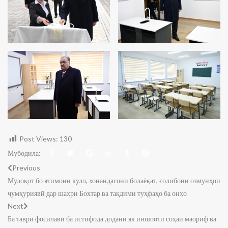
Post Views:
130
Мубодила:
Previous
Мулоқот бо ятимони кулл, хонандагони болаёқат, ғолибони озмунҳои
ҷумҳуриявӣ дар шаҳри Бохтар ва тақдими туҳфаҳо ба онҳо
Next
Ба таври фосилавӣ ба истифода додани як иншооти соҳаи маориф ва