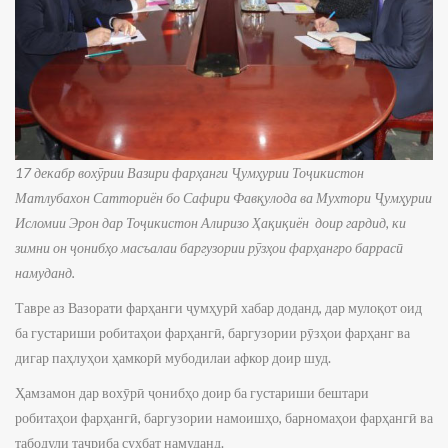
17 декабр вохӯрии Вазири фарҳанги Ҷумҳурии Тоҷикистон
Матлубахон Сатториён бо Сафири Фавқулода ва Мухтори Ҷумҳурии
Исломии Эрон дар Тоҷикистон Алиризо Ҳақиқиён доир гардид, ки
зимни он ҷонибҳо масъалаи баргузории рӯзҳои фарҳангро баррасӣ
намуданд.
Тавре аз Вазорати фарҳанги ҷумҳурӣ хабар доданд, дар мулоқот оид
ба густариши робитаҳои фарҳангӣ, баргузории рӯзҳои фарҳанг ва
дигар паҳлуҳои ҳамкорӣ мубодилаи афкор доир шуд.
Ҳамзамон дар вохӯрӣ ҷонибҳо доир ба густариши бештари
робитаҳои фарҳангӣ, баргузории намоишҳо, барномаҳои фарҳангӣ ва
табодули таҷриба суҳбат намуданд.