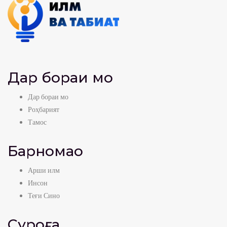
Дар бораи мо
Дар бораи мо
Роҳбарият
Тамос
Барномаҳо
Арши илм
Инсон
Теғи Сино
Суроға