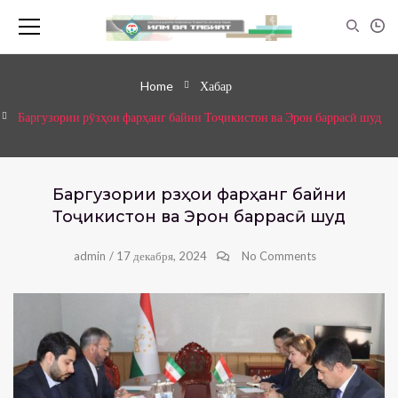
Home
Хабар
Баргузории рӯзҳои фарҳанг байни Тоҷикистон ва Эрон баррасӣ шуд
Баргузории рӯзҳои фарҳанг байни
Тоҷикистон ва Эрон баррасӣ шуд
admin
/
17 декабря, 2024
No Comments