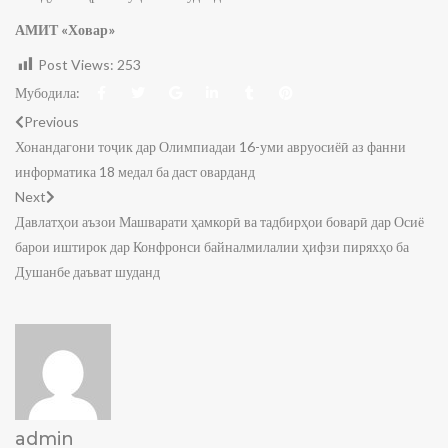
АМИТ «Ховар»
Post Views:
253
Мубодила:
Previous
Хонандагони тоҷик дар Олимпиадаи 16-уми авруосиёӣ аз фанни
информатика 18 медал ба даст оварданд
Next
Давлатҳои аъзои Машварати ҳамкорӣ ва тадбирҳои боварӣ дар Осиё
барои иштирок дар Конфронси байналмилалии ҳифзи пиряхҳо ба
Душанбе даъват шуданд
admin