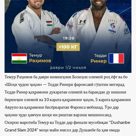
Темур Раҳимов ба даври нимниҳоии Бозиҳои олимпӣ роҳ ёфт ва бо
«Шоҳи ҷудои ҷаҳон» — Тедди Ринери фаронсавӣ гӯштин мегирад.
Тедди Ринер қаҳрамони дукаратаи олимпӣ ва барандаи ду нишони
биринҷии олимпӣ ва 10 карата қаҳрамони ҷаҳон, 5 карата қаҳрамони
Аврупо ва қаҳрамони бисёркаратаи Фаронса мебошад. Ӯро дар
ҷаҳони ҷудо ҳамчун шоҳи ин риштаи варзиш мешиносанд.
Охирон маротиба Темур ва Тедди дар финали мусобиқаи “Dushanbe
Grand Slam 2024” моҳи майи имсол дар Душанбе ба ҳам омада