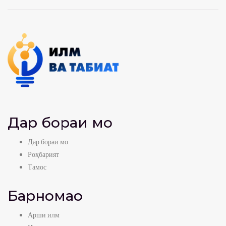
Дар бораи мо
Дар бораи мо
Роҳбарият
Тамос
Барномаҳо
Арши илм