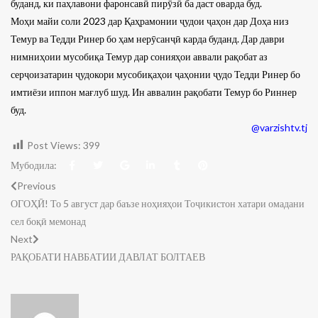
буданд, ки паҳлавони фаронсавӣ пирӯзӣ ба даст оварда буд.
Моҳи майи соли 2023 дар Қаҳрамонии ҷудои ҷаҳон дар Доҳа низ
Темур ва Тедди Ринер бо ҳам нерӯсанҷӣ карда буданд. Дар даври
нимниҳоии мусобиқа Темур дар сонияҳои аввали рақобат аз
серҷоизатарин ҷудокори мусобиқаҳои ҷаҳонии ҷудо Тедди Ринер бо
имтиёзи иппон мағлуб шуд. Ин аввалин рақобати Темур бо Риннер
буд.
@
varzishtv.tj
Post Views:
399
Мубодила:
Previous
ОГОҲӢ! То 5 август дар баъзе ноҳияҳои Тоҷикистон хатари омадани
сел боқӣ мемонад
Next
РАҚОБАТИ НАВБАТИИ ДАВЛАТ БОЛТАЕВ