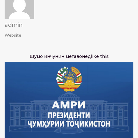
admin
Website
Шумо инчунин метавонед
like this