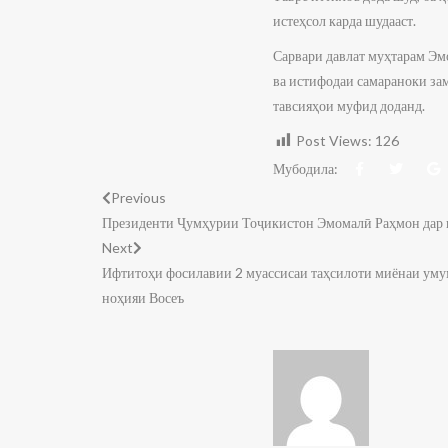
истеҳсол карда шудааст.
​Сарвари давлат муҳтарам Э
ва истифодаи самараноки зам
тавсияҳои муфид доданд.
Post Views:
126
Мубодила:
Previous
Президенти Ҷумҳурии Тоҷикистон Эмомалӣ Раҳмон дар 
Next
Ифтитоҳи фосилавии 2 муассисаи таҳсилоти миёнаи уму
ноҳияи Восеъ