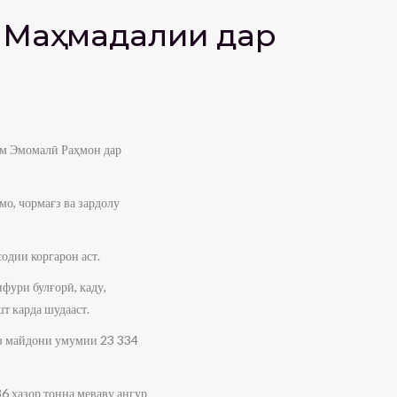
ӣ Маҳмадалии дар
ам Эмомалӣ Раҳмон дар
мо, чормағз ва зардолу
одии коргарон аст.
нфури булғорӣ, каду,
шт карда шудааст.
 аз майдони умумии 23 334
36 ҳазор тонна меваву ангур