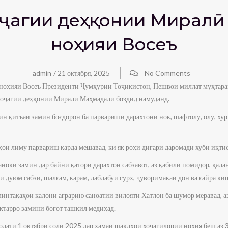
хоҷагии деҳқонии Мирал
ноҳияи Восеъ
admin
/
21 октября, 2025
No Comments
р ноҳияи Восеъ Президенти Ҷумҳурии Тоҷикистон, Пешвои миллат муҳтар
хоҷагии деҳқонии Миралӣ Маҳмадалӣ боздид намуданд.
р ин қитъаи замин боғдорон ба парвариши дарахтони нок, шафтолу, олу, хур
ҳои лиму парвариш карда мешавад, ки як роҳи дигари даромади хуби иқтис
аноки замин дар байни қатори дарахтон сабзавот, аз қабили помидор, қала
и дуюм сабзӣ, шалғам, карам, лаблабуи сурх, ҷуворимакаи дон ва ғайра ки
з минтақаҳои калони аграрию саноатии вилояти Хатлон ба шумор меравад,
ектарро замини боғот ташкил медиҳад.
 ҳолати 1 октябри соли 2025 дар ҳамаи шаклҳои хоҷагидории ноҳия беш аз 