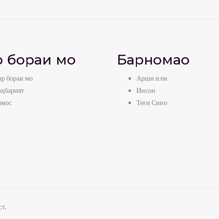
 бораи мо
Барномаҳо
р бораи мо
Арши илм
оҳбарият
Инсон
амос
Теғи Сино
т.