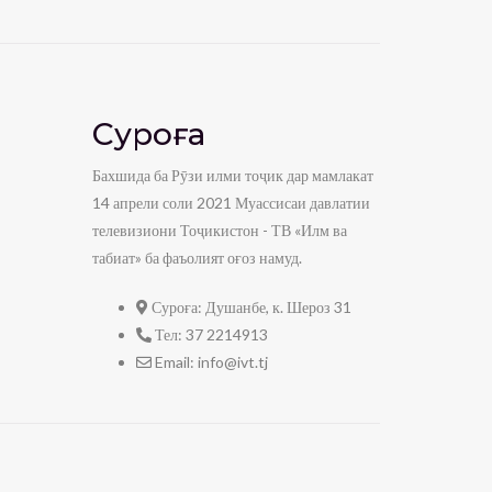
Суроға
Бахшида ба Рӯзи илми тоҷик дар мамлакат
14 апрели соли 2021 Муассисаи давлатии
телевизиони Тоҷикистон - ТВ «Илм ва
табиат» ба фаъолият оғоз намуд.
Суроға:
Душанбе, к. Шероз 31
Тел:
37 2214913
Email:
info@ivt.tj