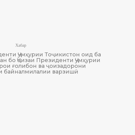
Хабар
енти Ҷумҳурии Тоҷикистон оид ба
М
н бо Ҷоизаи Президенти Ҷумҳурии
Тоҷики
рои ғолибон ва ҷоизадорони
и байналмилалии варзишӣ