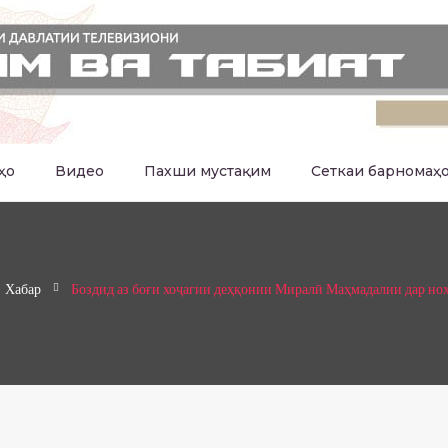
ҳо
Видео
Пахши мустақим
Сеткаи барномаҳ
Хабар
Боздид аз боғи хоҷагии деҳқонии Миралӣ Маҳмадалии дар но