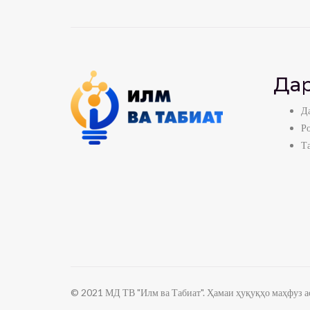
Дар
Да
Р
Т
© 2021 МД ТВ "Илм ва Табиат". Ҳамаи ҳуқуқҳо маҳфуз ас