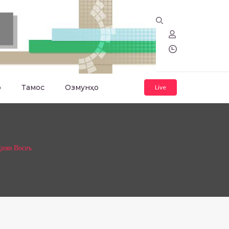
о
Тамос
Озмунҳо
Live
ҳияи Восеъ