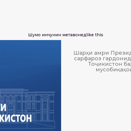
Шумо инчунин метавонед
like this
Шарҳи амри Презид
сарфароз гардонида
Тоҷикистон ба
мусобиқаҳо