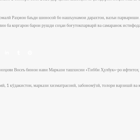
момалӣ Раҳмон баъди шиносоӣ бо нашъунамои дарахтон, вазъи парвариши 
ин ба коргарон барои рушди соҳаи боғутокпарварӣ ва самаранок истифода
ноҳияи Восеъ бинои нави Маркази ташхисии «Тибби Ҳулбук»-ро ифтитоҳ
мӣ, 1 кӯдакистон, маркази хизматрасонӣ, забономӯзӣ, толори варзишӣ в