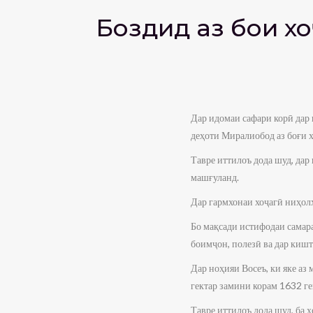
Боздид аз боғи 
​Дар идомаи сафари корӣ да
деҳоти Миралиобод аз боғи 
​Тавре иттилоъ дода шуд, да
машғуланд.
​Дар гармхонаи хоҷагӣ ниҳол
​Бо мақсади истифодаи самар
боимҷон, полезӣ ва дар кишт
​Дар ноҳияи Восеъ, ки яке а
гектар замини корам 1632 г
​Тавре иттилоъ дода шуд, ба