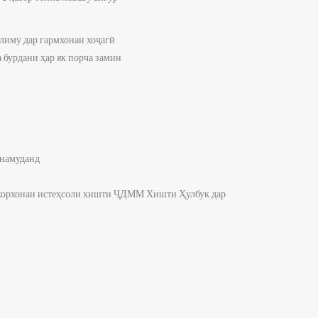
лиму дар гармхонаи хоҷагӣ
 бурдани ҳар як порча замин
 намуданд
а корхонаи истеҳсоли хишти ҶДММ Хишти Ҳулбук дар