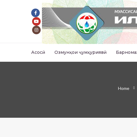
Асосӣ
Озмунҳои ҷумҳуриявӣ
Барнома
Home