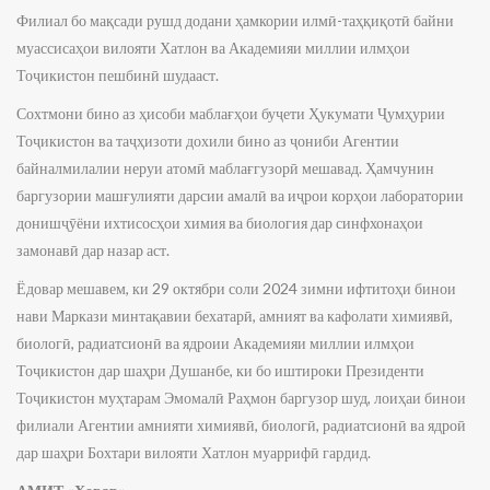
Филиал бо мақсади рушд додани ҳамкории илмӣ-таҳқиқотӣ байни
муассисаҳои вилояти Хатлон ва Академияи миллии илмҳои
Тоҷикистон пешбинӣ шудааст.
Сохтмони бино аз ҳисоби маблағҳои буҷети Ҳукумати Ҷумҳурии
Тоҷикистон ва таҷҳизоти дохили бино аз ҷониби Агентии
байналмилалии неруи атомӣ маблағгузорӣ мешавад. Ҳамчунин
баргузории машғулияти дарсии амалӣ ва иҷрои корҳои лаборатории
донишҷӯёни ихтисосҳои химия ва биология дар синфхонаҳои
замонавӣ дар назар аст.
Ёдовар мешавем, ки 29 октябри соли 2024 зимни ифтитоҳи бинои
нави Маркази минтақавии бехатарӣ, амният ва кафолати химиявӣ,
биологӣ, радиатсионӣ ва ядроии Академияи миллии илмҳои
Тоҷикистон дар шаҳри Душанбе, ки бо иштироки Президенти
Тоҷикистон муҳтарам Эмомалӣ Раҳмон баргузор шуд, лоиҳаи бинои
филиали Агентии амнияти химиявӣ, биологӣ, радиатсионӣ ва ядроӣ
дар шаҳри Бохтари вилояти Хатлон муаррифӣ гардид.