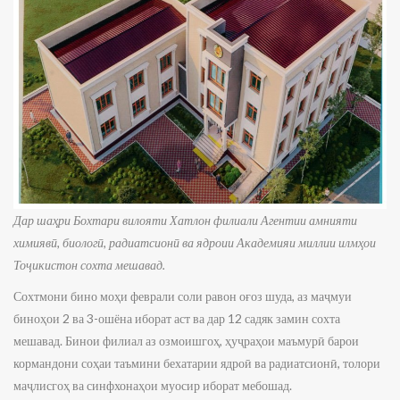
Дар шаҳри Бохтари вилояти Хатлон филиали Агентии амнияти
химиявӣ, биологӣ, радиатсионӣ ва ядроии Академияи миллии илмҳои
Тоҷикистон сохта мешавад.
Сохтмони бино моҳи феврали соли равон оғоз шуда, аз маҷмуи
биноҳои 2 ва 3-ошёна иборат аст ва дар 12 садяк замин сохта
мешавад. Бинои филиал аз озмоишгоҳ, ҳуҷраҳои маъмурӣ барои
кормандони соҳаи таъмини бехатарии ядроӣ ва радиатсионӣ, толори
маҷлисгоҳ ва синфхонаҳои муосир иборат мебошад.