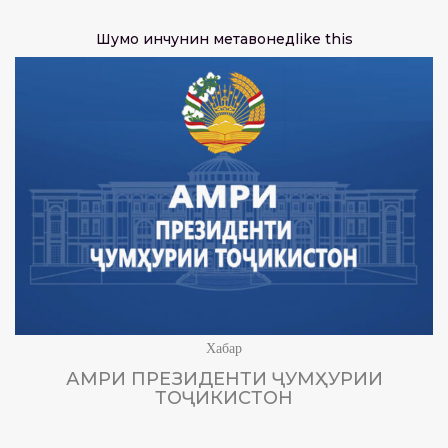
Шумо инчунин метавонед
like this
Хабар
АМРИ ПРЕЗИДЕНТИ ҶУМҲУРИИ
ТОҶИКИСТОН