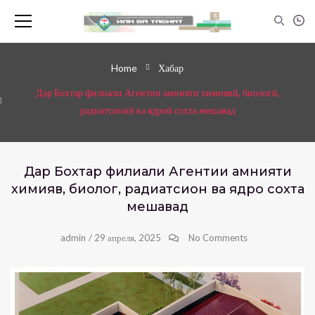
Home
Хабар
Дар Бохтар филиали Агентии амнияти химиявӣ, биологӣ,
радиатсионӣ ва ядроӣ сохта мешавад
Дар Бохтар филиали Агентии амнияти
химиявӣ, биологӣ, радиатсионӣ ва ядроӣ сохта
мешавад
admin
/
29 апреля, 2025
No Comments