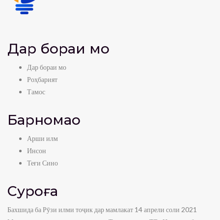
Дар бораи мо
Дар бораи мо
Роҳбарият
Тамос
Барномаҳо
Арши илм
Инсон
Теғи Сино
Суроға
Бахшида ба Рӯзи илми тоҷик дар мамлакат 14 апрели соли 2021