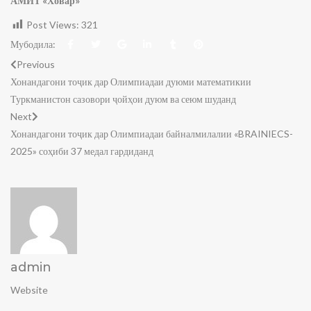
АМИТ «Ховар»
Post Views:
321
Мубодила:
Previous
Хонандагони тоҷик дар Олимпиадаи дуюми математикии
Туркманистон сазовори ҷойҳои дуюм ва сеюм шуданд
Next
Хонандагони тоҷик дар Олимпиадаи байналмилалии «BRAINIECS-
2025» соҳиби 37 медал гардиданд
admin
Website