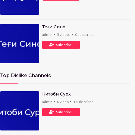
Теғи Сино
admin
5
videos
0
subscriber
Subscribe
Top Dislike Channels
Китоби Сурх
admin
0
video
1
subscriber
Subscribe