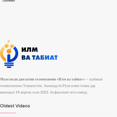
Муассисаи давлатии телевизиони «Илм ва табиат»
— шабакаи
телевизионии Тоҷикистон, бахшида ба Рӯзи илми тоҷик дар
мамлакат 14 апрели соли 2021 ба фаъолият оғоз намуд.
Oldest Videos