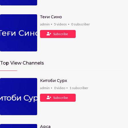
Теғи Сино
admin
5
videos
0
subscriber
Subscribe
Top View Channels
Китоби Сурх
admin
0
video
1
subscriber
Subscribe
Арса