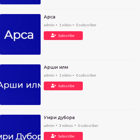
Арса
admin
1
video
0
subscriber
Subscribe
Арши илм
admin
1
video
0
subscriber
Subscribe
Умри дубора
admin
3
videos
0
subscriber
Subscribe