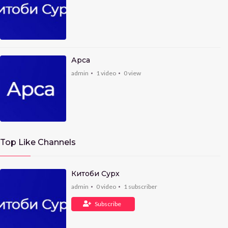
Арса
admin
1
video
0
view
Top Like Channels
Китоби Сурх
admin
0
video
1
subscriber
Subscribe