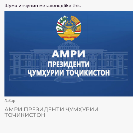
Шумо инчунин метавонед
like this
Хабар
АМРИ ПРЕЗИДЕНТИ ҶУМҲУРИИ
ТОҶИКИСТОН