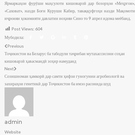
Ярмаркаҳои фурӯши маҳсулоти кишоварзӣ дар бозорҳои «Меҳргон»,
«Саховат», назди Боғи Куруши Кабир, таваққуфгоҳи назди Мақомоти
иҷроияи ҳокимияти давлатии ноҳияи Сино то 9 апрел идома меёбанд.
Post Views:
604
Мубодила:
Previous
Тоҷикистон ва Беларус ба табодули таҷрибаи мутахассисони соҳаи
кишоварзӣ ҳавасмандӣ зоҳир намуданд
Next
Созишномаи ҳамкорӣ дар самти ҳифзи гуногунии агробиологӣ ва
захираҳои генетикӣ дар Тоҷикистон ба имзо расонида шуд
admin
Website