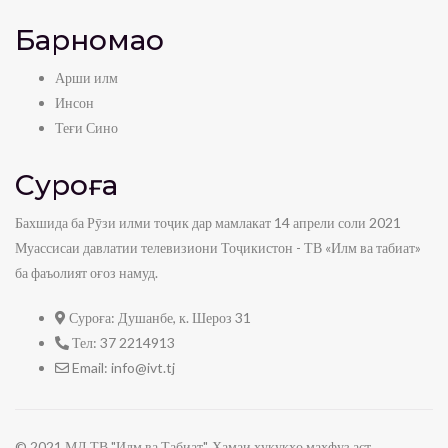
Барномаҳо
Арши илм
Инсон
Теғи Сино
Суроға
Бахшида ба Рӯзи илми тоҷик дар мамлакат 14 апрели соли 2021
Муассисаи давлатии телевизиони Тоҷикистон - ТВ «Илм ва табиат»
ба фаъолият оғоз намуд.
Суроға:
Душанбе, к. Шероз 31
Тел:
37 2214913
Email:
info@ivt.tj
© 2021 МД ТВ "Илм ва Табиат". Ҳамаи ҳуқуқҳо маҳфуз аст.