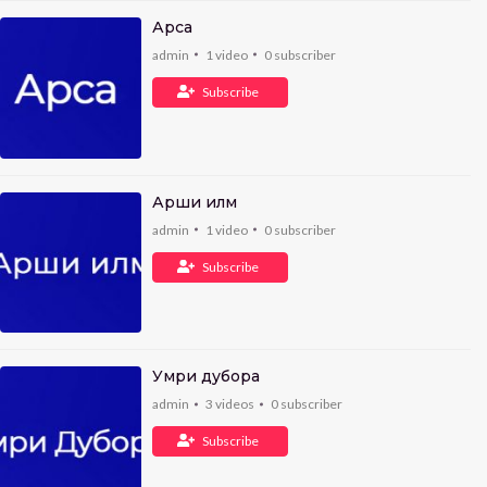
Арса
admin
1
video
0
subscriber
Subscribe
Арши илм
admin
1
video
0
subscriber
Subscribe
Умри дубора
admin
3
videos
0
subscriber
Subscribe