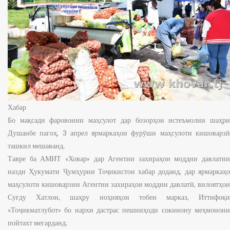
Хабар
Бо мақсади фаровонии маҳсулот дар бозорҳои истеъмолии шаҳри
Душанбе пагоҳ, 3 апрел ярмаркаҳои фурӯши маҳсулоти кишоварзӣ
ташкил мешаванд.
Тавре ба АМИТ «Ховар» дар Агентии захираҳои моддии давлатии
назди Ҳукумати Ҷумҳурии Тоҷикистон хабар доданд, дар ярмаркаҳо
маҳсулоти кишоварзии Агентии захираҳои моддии давлатӣ, вилоятҳои
Суғду Хатлон, шаҳру ноҳияҳои тобеи марказ, Иттифоқи
«Тоҷикматлубот» бо нархи дастрас пешниҳоди сокинону меҳмонони
пойтахт мегарданд.