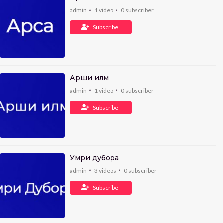
admin
1
video
0
subscriber
Subscribe
Арши илм
admin
1
video
0
subscriber
Subscribe
Умри дубора
admin
3
videos
0
subscriber
Subscribe