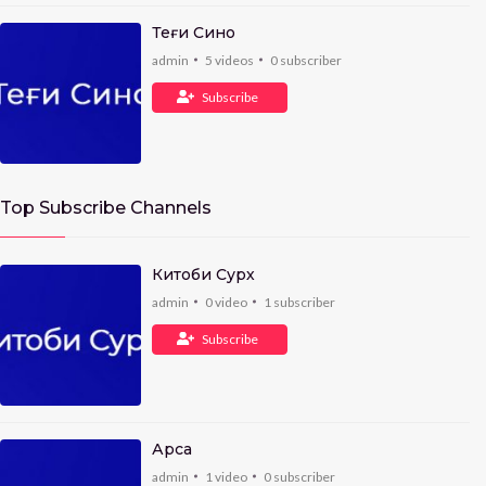
Теғи Сино
admin
5
videos
0
subscriber
Subscribe
Top Subscribe Channels
Китоби Сурх
admin
0
video
1
subscriber
Subscribe
Арса
admin
1
video
0
subscriber