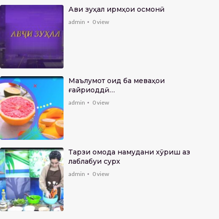
Авҷи зуҳал ҷирмҳои осмонӣ
admin
0
view
Маълумот оид ба меваҳои
ғайриоддӣ…
admin
0
view
Тарзи омода намудани хӯриш аз
лаблабуи сурх
admin
0
view