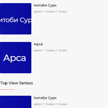
Китоби Сурх
admin
0
video
0
view
Арса
admin
1
video
0
view
Top View Seriess
Китоби Сурх
admin
0
video
0
view