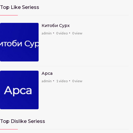
Top Like Seriess
Китоби Сурх
admin
0
video
0
view
Арса
admin
1
video
0
view
Top Dislike Seriess